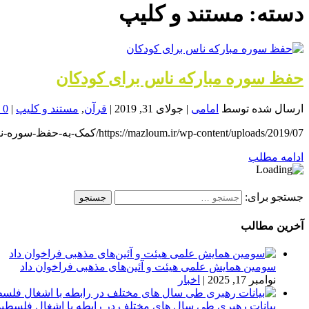
خون
دسته:
مستند و کلیپ
شمال
تهران
حفظ سوره مبارکه ناس برای کودکان
ارسال شده توسط
امامی
|
جولای 31, 2019
|
قرآن
,
مستند و کلیپ
|
0
https://mazloum.ir/wp-content/uploads/2019/07/کمک-به-حفظ-سوره-ناس-برای-کودکان.mp4 ??کمک به...
ادامه مطلب
جستجو برای:
آخرین مطالب
سومین همایش علمی هیئت و آئین‌های مذهبی فراخوان داد
نوامبر 17, 2025
|
اخبار
بیانات رهبری طی سال های مختلف در رابطه با اشغال فلسطی