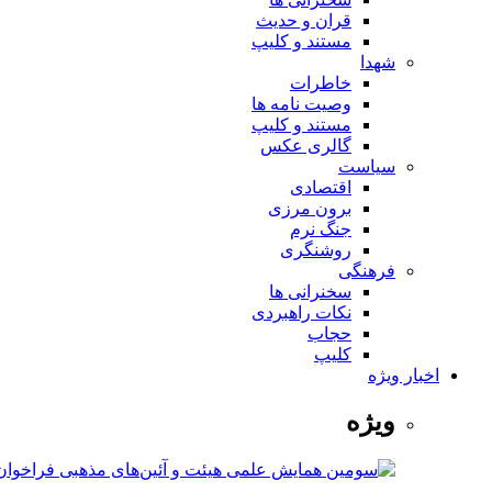
قران و حدیث
مستند و کلیپ
شهدا
خاطرات
وصیت نامه ها
مستند و کلیپ
گالری عکس
سیاست
اقتصادی
برون مرزی
جنگ نرم
روشنگری
فرهنگی
سخنرانی ها
نکات راهبردی
حجاب
کلیپ
اخبار ویژه
ویژه