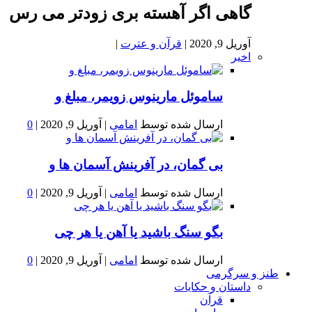
گاهی اگر آهسته بری زودتر می رس
آوریل 9, 2020
|
قرآن و عترت
|
اخیر
ساموئل مارینوس زویمر، مبلغ و
ارسال شده توسط
امامی
|
آوریل 9, 2020
|
0
بى گمان، در آفرينش آسمان ها و
ارسال شده توسط
امامی
|
آوریل 9, 2020
|
0
بگو سنگ باشید یا آهن یا هر چی
ارسال شده توسط
امامی
|
آوریل 9, 2020
|
0
طنز و سرگرمی
داستان و حکایات
قرآن