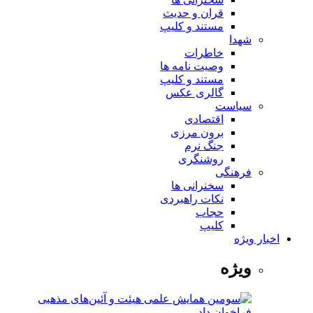
قران و حدیث
مستند و کلیپ
شهدا
خاطرات
وصیت نامه ها
مستند و کلیپ
گالری عکس
سیاست
اقتصادی
برون مرزی
جنگ نرم
روشنگری
فرهنگی
سخنرانی ها
نکات راهبردی
حجاب
کلیپ
اخبار ویژه
ویژه