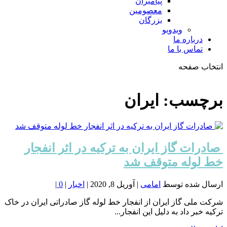
پیامبران
معصومین
بزرگان
ویدویو
درباره ما
تماس با ما
انتخاب صفحه
فصد
خون
برچسب:
ایران
شمال
تهران
️ صادرات گاز ایران به ترکیه در اثر انفجار
خط لوله متوقف شد
ارسال شده توسط
امامی
|
آوریل 8, 2020
|
اخبار
|
0
|
شرکت ملی گاز ایران از انفجار خط لوله گاز صادراتی ایران در خاک
ترکیه خبر داد به دلیل این انفجار...