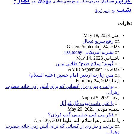
عربی
مهدی
مسلمان
منبع
معرفی-کتاب
منجی شناسی
نماز
شب
پنج
پیامبر
کربلا
نظرات
علی
May 18, 2024
on
رفع سریع تبخال
Ghaem
September 24, 2023
on
نشریه آمریکایی usa today
ناشناس
May 14, 2023
on
گویند” سلام صبح” طلایی ترین
September 16, 2022
on
متن زیارت اربعین امام حسین (علیه السلام)
آزیتا
February 24, 2022
on
برائت و بیزاری از کسانی که برای آتش زدن خانه حضرت
زهرا…
رضا
August 5, 2021
on
یا علی ذاتت ثبوت قُل هُوَ اَلل
سمیه موذنی
May 20, 2021
on
فکر می کنی خیلییییی گناه کردی؟
یا فاطمه زهرا سلام الله علیها
April 29, 2021
on
برائت و بیزاری از کسانی که برای آتش زدن خانه حضرت
زهرا…