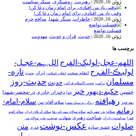
ژوئن 16, 2020
|
رهبریت
,
روشنگری
,
سنگر سیاست
وقتی یادِ من افتادی، برای امام زمان دعا کن!
ژوئن 16, 2020
|
خاطرات
,
سنگر شهدا
,
مدافع حرم
فضیلت تواضع
ژوئن 16, 2020
|
حدیث
,
قران و حدیث
,
مهدویت
برچسب ها
اللهم-عجل-لولیک-الفرج
اللﮩـم-عجـل-
تازه-
لولیـڪ-الفـرج
انتقام سخت
ایران
انقلاب اسلامی
بخندید
حدیث-روز
مسلمان
حدیث
ترامپ
حجت الاسلام قرائتی
خبر
حکیم-دیهور
حسین
در-محضر-شهدا
دختران چادری
خدا
رهیافته
سلام-امام-
سلام-آقای-من
دهه فجر
زندگی-به-سبک-شهدا
زمانم
سلام-پدر-مهربانم
سلام مولای مهربانی ها
سلام کربلای ایران
سلام کعبه
شناخت رهبری
شهادت
فقرا
سیاسیون-ایران
صبحت بخیر مولای من
عکس-نوشت
صلوات
متن
عشق-ساده
فوری
نماز-