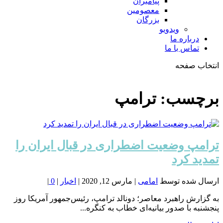
پیامبران
معصومین
بزرگان
ویدویو
درباره ما
تماس با ما
انتخاب صفحه
فصد
خون
برچسب:
ترامپ
شمال
تهران
ترامپ وضعیت اضطراری در قبال ایران را
تمدید کرد
ارسال شده توسط
امامی
|
مارس 12, 2020
|
اخبار
|
0
|
به گزارش راهبرد معاصر؛ دونالد ترامپ، رئیس‌جمهور آمریکا روز
پنجشنبه با صدور بیانیه‌ای خطاب به کنگره...