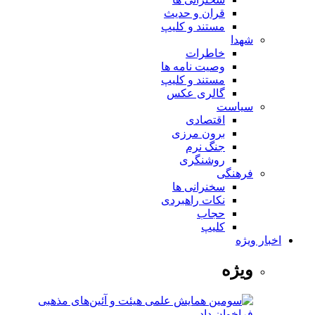
قران و حدیث
مستند و کلیپ
شهدا
خاطرات
وصیت نامه ها
مستند و کلیپ
گالری عکس
سیاست
اقتصادی
برون مرزی
جنگ نرم
روشنگری
فرهنگی
سخنرانی ها
نکات راهبردی
حجاب
کلیپ
اخبار ویژه
ویژه