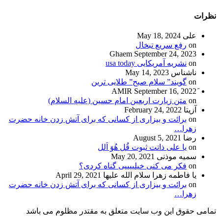
نظرات
علی
May 18, 2024
on
رفع سریع تبخال
Ghaem
September 24, 2023
on
نشریه آمریکایی usa today
ناشناس
May 14, 2023
on
گویند” سلام صبح” طلایی ترین
September 16, 2022
on
متن زیارت اربعین امام حسین (علیه السلام)
آزیتا
February 24, 2022
on
برائت و بیزاری از کسانی که برای آتش زدن خانه حضرت
زهرا…
رضا
August 5, 2021
on
یا علی ذاتت ثبوت قُل هُوَ اَلل
سمیه موذنی
May 20, 2021
on
فکر می کنی خیلییییی گناه کردی؟
یا فاطمه زهرا سلام الله علیها
April 29, 2021
on
برائت و بیزاری از کسانی که برای آتش زدن خانه حضرت
زهرا…
تمامی حقوق این وب سایت متعلق به مقتدر مظلوم می باشد