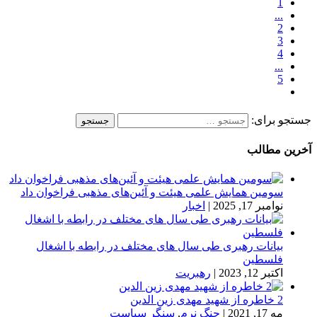
1
...
2
3
4
...
5
جستجو برای:
آخرین مطالب
سومین همایش علمی هیئت و آئین‌های مذهبی فراخوان داد
نوامبر 17, 2025
|
اخبار
بیانات رهبری طی سال های مختلف در رابطه با اشغال
فلسطین
اکتبر 12, 2023
|
رهبریت
2 خاطره از شهید مهدی زین الدین
مه 17, 2021
|
جنگ نرم
,
سنگر سیاست