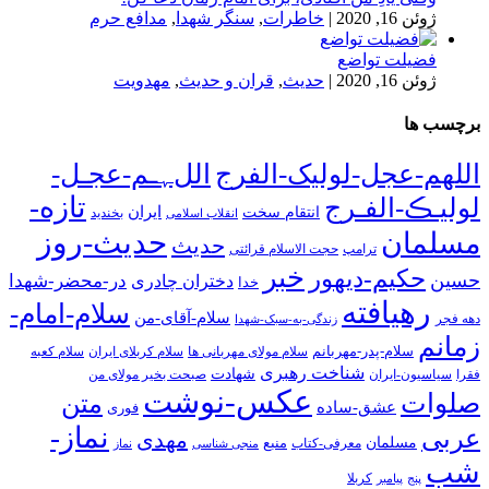
ژوئن 16, 2020
|
خاطرات
,
سنگر شهدا
,
مدافع حرم
فضیلت تواضع
ژوئن 16, 2020
|
حدیث
,
قران و حدیث
,
مهدویت
برچسب ها
اللهم-عجل-لولیک-الفرج
اللﮩـم-عجـل-
تازه-
لولیـڪ-الفـرج
انتقام سخت
ایران
انقلاب اسلامی
بخندید
حدیث-روز
مسلمان
حدیث
ترامپ
حجت الاسلام قرائتی
خبر
حکیم-دیهور
حسین
در-محضر-شهدا
دختران چادری
خدا
رهیافته
سلام-امام-
سلام-آقای-من
دهه فجر
زندگی-به-سبک-شهدا
زمانم
سلام-پدر-مهربانم
سلام مولای مهربانی ها
سلام کربلای ایران
سلام کعبه
شناخت رهبری
شهادت
فقرا
سیاسیون-ایران
صبحت بخیر مولای من
عکس-نوشت
صلوات
متن
عشق-ساده
فوری
نماز-
عربی
مهدی
مسلمان
منبع
معرفی-کتاب
منجی شناسی
نماز
شب
پنج
پیامبر
کربلا