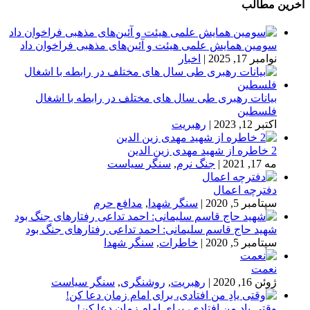
آخرین مطالب
سومین همایش علمی هیئت و آئین‌های مذهبی فراخوان داد
نوامبر 17, 2025
|
اخبار
بیانات رهبری طی سال های مختلف در رابطه با اشغال
فلسطین
اکتبر 12, 2023
|
رهبریت
2 خاطره از شهید مهدی زین الدین
مه 17, 2021
|
جنگ نرم
,
سنگر سیاست
دفترچه اعمال
سپتامبر 5, 2020
|
سنگر شهدا
,
مدافع حرم
شهید حاج قاسم سلیمانی: احمد تداعی رفتارهای جنگ بود
سپتامبر 5, 2020
|
خاطرات
,
سنگر شهدا
نعمت
ژوئن 16, 2020
|
رهبریت
,
روشنگری
,
سنگر سیاست
وقتی یادِ من افتادی، برای امام زمان دعا کن!