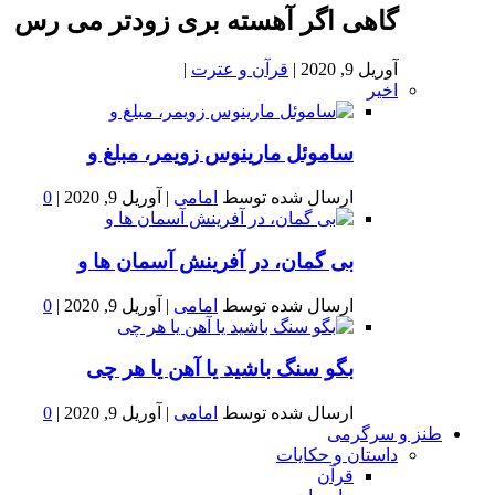
گاهی اگر آهسته بری زودتر می رس
آوریل 9, 2020
|
قرآن و عترت
|
اخیر
ساموئل مارینوس زویمر، مبلغ و
ارسال شده توسط
امامی
|
آوریل 9, 2020
|
0
بى گمان، در آفرينش آسمان ها و
ارسال شده توسط
امامی
|
آوریل 9, 2020
|
0
بگو سنگ باشید یا آهن یا هر چی
ارسال شده توسط
امامی
|
آوریل 9, 2020
|
0
طنز و سرگرمی
داستان و حکایات
قرآن