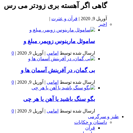
گاهی اگر آهسته بری زودتر می رس
آوریل 9, 2020
|
قرآن و عترت
|
اخیر
ساموئل مارینوس زویمر، مبلغ و
ارسال شده توسط
امامی
|
آوریل 9, 2020
|
0
بى گمان، در آفرينش آسمان ها و
ارسال شده توسط
امامی
|
آوریل 9, 2020
|
0
بگو سنگ باشید یا آهن یا هر چی
ارسال شده توسط
امامی
|
آوریل 9, 2020
|
0
طنز و سرگرمی
داستان و حکایات
قرآن