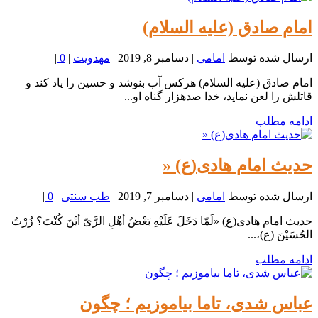
امام صادق (علیه السلام)
ارسال شده توسط
امامی
|
دسامبر 8, 2019
|
مهدویت
|
0
|
امام صادق (علیه السلام) هرکس آب بنوشد و حسین را یاد کند و
قاتلش را لعن نماید، خدا صدهزار گناه او...
ادامه مطلب
حدیث امام هادی(ع) «
ارسال شده توسط
امامی
|
دسامبر 7, 2019
|
طب سنتی
|
0
|
حدیث امام هادی(ع) «لَمّا دَخَلَ عَلَیْهِ بَعْضُ أهْلِ الرَّیّ أیْنَ کُنْتَ؟ زُرْتُ
الحُسَیْنَ (ع)،...
ادامه مطلب
عباس شدی، تاما بیاموزیم ؛ چگون