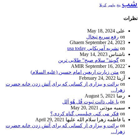
شب
پنج
پیامبر
کربلا
نظرات
علی
May 18, 2024
on
رفع سریع تبخال
Ghaem
September 24, 2023
on
نشریه آمریکایی usa today
ناشناس
May 14, 2023
on
گویند” سلام صبح” طلایی ترین
September 16, 2022
on
متن زیارت اربعین امام حسین (علیه السلام)
آزیتا
February 24, 2022
on
برائت و بیزاری از کسانی که برای آتش زدن خانه حضرت
زهرا…
رضا
August 5, 2021
on
یا علی ذاتت ثبوت قُل هُوَ اَلل
سمیه موذنی
May 20, 2021
on
فکر می کنی خیلییییی گناه کردی؟
یا فاطمه زهرا سلام الله علیها
April 29, 2021
on
برائت و بیزاری از کسانی که برای آتش زدن خانه حضرت
زهرا…