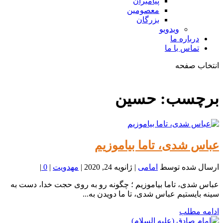
پیامبران
معصومین
بزرگان
ویدویو
درباره ما
تماس با ما
انتخاب صفحه
فصد
خون
برچسب:
حسین
شمال
تهران
عباس شدی، تاما بیاموزیم
ارسال شده توسط
امامی
|
ژانویه 24, 2020
|
مهدویت
|
0
|
عباس شدی، تاما بیاموزیم ؛ چگونه رو به روی حجت خدا، دست به
سینه بایستیم عباس شدی، تا ما دویدن به...
ادامه مطلب