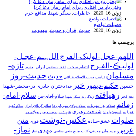
وقتی یادِ من افتادی، برای امام زمان دعا کن!
ژوئن 16, 2020
|
خاطرات
,
سنگر شهدا
,
مدافع حرم
فضیلت تواضع
ژوئن 16, 2020
|
حدیث
,
قران و حدیث
,
مهدویت
برچسب ها
اللهم-عجل-لولیک-الفرج
اللﮩـم-عجـل-
تازه-
لولیـڪ-الفـرج
انتقام سخت
ایران
انقلاب اسلامی
بخندید
حدیث-روز
مسلمان
حدیث
ترامپ
حجت الاسلام قرائتی
خبر
حکیم-دیهور
حسین
در-محضر-شهدا
دختران چادری
خدا
رهیافته
سلام-امام-
سلام-آقای-من
دهه فجر
زندگی-به-سبک-شهدا
زمانم
سلام-پدر-مهربانم
سلام مولای مهربانی ها
سلام کربلای ایران
سلام کعبه
شناخت رهبری
شهادت
فقرا
سیاسیون-ایران
صبحت بخیر مولای من
عکس-نوشت
صلوات
متن
عشق-ساده
فوری
نماز-
عربی
مهدی
مسلمان
منبع
معرفی-کتاب
منجی شناسی
نماز