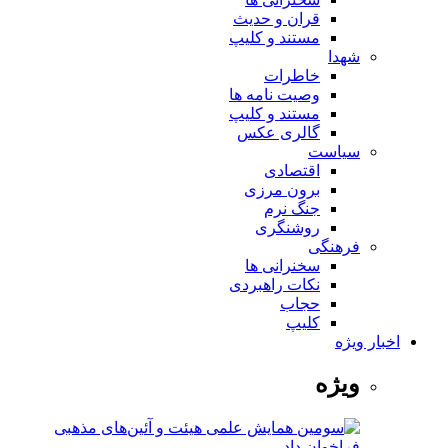
قران و حدیث
مستند و کلیپ
شهدا
خاطرات
وصیت نامه ها
مستند و کلیپ
گالری عکس
سیاست
اقتصادی
برون مرزی
جنگ نرم
روشنگری
فرهنگی
سخنرانی ها
نکات راهبردی
حجاب
کلیپ
اخبار ویژه
ویژه