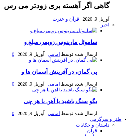
گاهی اگر آهسته بری زودتر می رس
آوریل 9, 2020
|
قرآن و عترت
|
اخیر
ساموئل مارینوس زویمر، مبلغ و
ارسال شده توسط
امامی
|
آوریل 9, 2020
|
0
بى گمان، در آفرينش آسمان ها و
ارسال شده توسط
امامی
|
آوریل 9, 2020
|
0
بگو سنگ باشید یا آهن یا هر چی
ارسال شده توسط
امامی
|
آوریل 9, 2020
|
0
طنز و سرگرمی
داستان و حکایات
قرآن