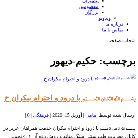
پیامبران
معصومین
بزرگان
ویدویو
درباره ما
تماس با ما
انتخاب صفحه
فصد
خون
برچسب:
حکیم-دیهور
شمال
تهران
﷽ با درود و احترام بیکران خ
ارسال شده توسط
امامی
|
آوریل 15, 2020
|
فرهنگی
|
0
|
﷽ با درود و احترام بیکران خدمت همراهان عزیز در
کانال مجربات طب سنتی سنگ مثانه و روش دفع آن ۱ ⇦ تخم...