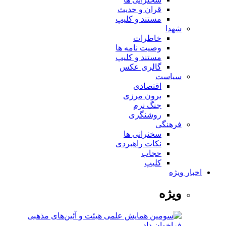
قران و حدیث
مستند و کلیپ
شهدا
خاطرات
وصیت نامه ها
مستند و کلیپ
گالری عکس
سیاست
اقتصادی
برون مرزی
جنگ نرم
روشنگری
فرهنگی
سخنرانی ها
نکات راهبردی
حجاب
کلیپ
اخبار ویژه
ویژه