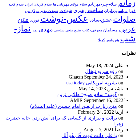
زمانم
سلام-پدر-مهربانم
سلام مولای مهربانی ها
سلام کربلای ایران
سلام کعبه
شناخت رهبری
شهادت
فقرا
سیاسیون-ایران
صبحت بخیر مولای من
عکس-نوشت
صلوات
متن
عشق-ساده
فوری
نماز-
عربی
مهدی
مسلمان
منبع
معرفی-کتاب
منجی شناسی
نماز
شب
پنج
پیامبر
کربلا
نظرات
علی
May 18, 2024
on
رفع سریع تبخال
Ghaem
September 24, 2023
on
نشریه آمریکایی usa today
ناشناس
May 14, 2023
on
گویند” سلام صبح” طلایی ترین
September 16, 2022
on
متن زیارت اربعین امام حسین (علیه السلام)
آزیتا
February 24, 2022
on
برائت و بیزاری از کسانی که برای آتش زدن خانه حضرت
زهرا…
رضا
August 5, 2021
on
یا علی ذاتت ثبوت قُل هُوَ اَلل