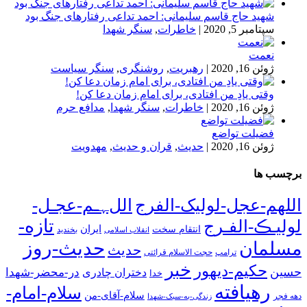
شهید حاج قاسم سلیمانی: احمد تداعی رفتارهای جنگ بود
سپتامبر 5, 2020
|
خاطرات
,
سنگر شهدا
نعمت
ژوئن 16, 2020
|
رهبریت
,
روشنگری
,
سنگر سیاست
وقتی یادِ من افتادی، برای امام زمان دعا کن!
ژوئن 16, 2020
|
خاطرات
,
سنگر شهدا
,
مدافع حرم
فضیلت تواضع
ژوئن 16, 2020
|
حدیث
,
قران و حدیث
,
مهدویت
برچسب ها
اللهم-عجل-لولیک-الفرج
اللﮩـم-عجـل-
تازه-
لولیـڪ-الفـرج
انتقام سخت
ایران
انقلاب اسلامی
بخندید
حدیث-روز
مسلمان
حدیث
ترامپ
حجت الاسلام قرائتی
خبر
حکیم-دیهور
حسین
در-محضر-شهدا
دختران چادری
خدا
رهیافته
سلام-امام-
سلام-آقای-من
دهه فجر
زندگی-به-سبک-شهدا