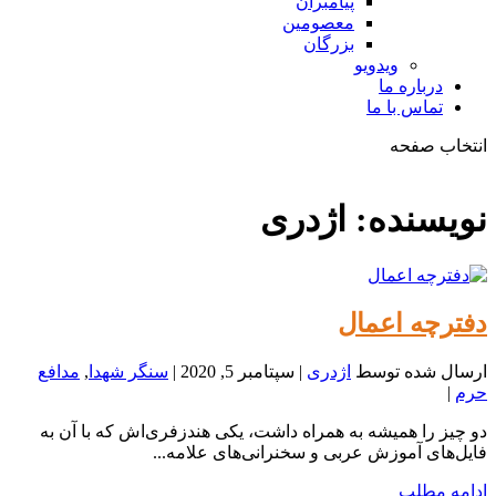
پیامبران
معصومین
بزرگان
ویدویو
درباره ما
تماس با ما
انتخاب صفحه
فصد
خون
نویسنده:
اژدری
شمال
تهران
دفترچه اعمال
ارسال شده توسط
اژدری
|
سپتامبر 5, 2020
|
سنگر شهدا
,
مدافع
حرم
|
دو چیز را همیشه به همراه داشت، یکی هندزفری‌اش که با آن به
فایل‌های آموزش عربی و سخنرانی‌های علامه...
ادامه مطلب