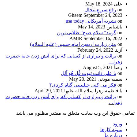
علی
May 18, 2024
on
رفع سریع تبخال
Ghaem
September 24, 2023
on
نشریه آمریکایی usa today
ناشناس
May 14, 2023
on
گویند” سلام صبح” طلایی ترین
September 16, 2022
on
متن زیارت اربعین امام حسین (علیه السلام)
آزیتا
February 24, 2022
on
برائت و بیزاری از کسانی که برای آتش زدن خانه حضرت
زهرا…
رضا
August 5, 2021
on
یا علی ذاتت ثبوت قُل هُوَ اَلل
سمیه موذنی
May 20, 2021
on
فکر می کنی خیلییییی گناه کردی؟
یا فاطمه زهرا سلام الله علیها
April 29, 2021
on
برائت و بیزاری از کسانی که برای آتش زدن خانه حضرت
زهرا…
تمامی حقوق این وب سایت متعلق به مقتدر مظلوم می باشد
ورود
نمونه کارها
درباره ما