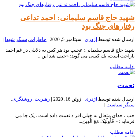
شهید حاج قاسم سلیمانی: احمد تداعی
رفتارهای جنگ بود
ارسال شده توسط
اژدری
|
سپتامبر 5, 2020
|
خاطرات
,
سنگر شهدا
|
شهید حاج قاسم سلیمانی: عجیب بود هر كس به دلایلی در غم احمد
ناراحت است، یك كسی می گوید: «حیف شد این...
ادامه مطلب
نعمت
ارسال شده توسط
اژدری
|
ژوئن 16, 2020
|
رهبریت
,
روشنگری
,
سنگر سیاست
|
خب ، خدای متعال به خيلی افراد نعمت داده است . يک جا می
فرمايد : « فَأُولَئِکَ مَعَ الَّذِینَ...
ادامه مطلب