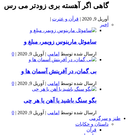
گاهی اگر آهسته بری زودتر می رس
آوریل 9, 2020
|
قرآن و عترت
|
اخیر
ساموئل مارینوس زویمر، مبلغ و
ارسال شده توسط
امامی
|
آوریل 9, 2020
|
0
بى گمان، در آفرينش آسمان ها و
ارسال شده توسط
امامی
|
آوریل 9, 2020
|
0
بگو سنگ باشید یا آهن یا هر چی
ارسال شده توسط
امامی
|
آوریل 9, 2020
|
0
طنز و سرگرمی
داستان و حکایات
قرآن