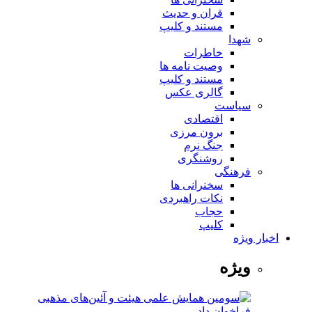
قران و حدیث
مستند و کلیپ
شهدا
خاطرات
وصیت نامه ها
مستند و کلیپ
گالری عکس
سیاست
اقتصادی
برون مرزی
جنگ نرم
روشنگری
فرهنگی
سخنرانی ها
نکات راهبردی
حجاب
کلیپ
اخبار ویژه
ویژه