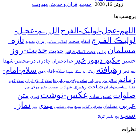
ژوئن 16, 2020
|
حدیث
,
قران و حدیث
,
مهدویت
برچسب ها
اللهم-عجل-لولیک-الفرج
اللﮩـم-عجـل-
تازه-
لولیـڪ-الفـرج
انتقام سخت
ایران
انقلاب اسلامی
بخندید
حدیث-روز
مسلمان
حدیث
ترامپ
حجت الاسلام قرائتی
خبر
حکیم-دیهور
حسین
در-محضر-شهدا
دختران چادری
خدا
رهیافته
سلام-امام-
سلام-آقای-من
دهه فجر
زندگی-به-سبک-شهدا
زمانم
سلام-پدر-مهربانم
سلام مولای مهربانی ها
سلام کربلای ایران
سلام کعبه
شناخت رهبری
شهادت
فقرا
سیاسیون-ایران
صبحت بخیر مولای من
عکس-نوشت
صلوات
متن
عشق-ساده
فوری
نماز-
عربی
مهدی
مسلمان
منبع
معرفی-کتاب
منجی شناسی
نماز
شب
پنج
پیامبر
کربلا
نظرات