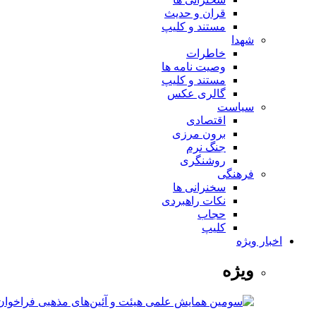
قران و حدیث
مستند و کلیپ
شهدا
خاطرات
وصیت نامه ها
مستند و کلیپ
گالری عکس
سیاست
اقتصادی
برون مرزی
جنگ نرم
روشنگری
فرهنگی
سخنرانی ها
نکات راهبردی
حجاب
کلیپ
اخبار ویژه
ویژه