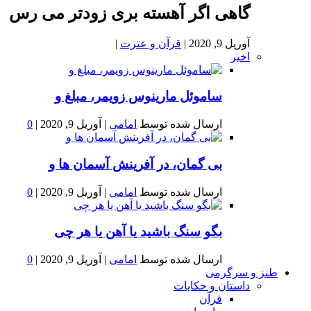
گاهی اگر آهسته بری زودتر می رس
آوریل 9, 2020
|
قرآن و عترت
|
اخیر
ساموئل مارینوس زویمر، مبلغ و
ارسال شده توسط
امامی
|
آوریل 9, 2020
|
0
بى گمان، در آفرينش آسمان ها و
ارسال شده توسط
امامی
|
آوریل 9, 2020
|
0
بگو سنگ باشید یا آهن یا هر چی
ارسال شده توسط
امامی
|
آوریل 9, 2020
|
0
طنز و سرگرمی
داستان و حکایات
قرآن