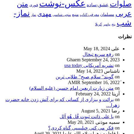
عکس-نوشت
صلوات
متن
عشق-ساده
فوری
نماز-
عربی
مهدی
مسلمان
منبع
معرفی-کتاب
منجی شناسی
نماز
شب
پنج
پیامبر
کربلا
نظرات
علی
May 18, 2024
on
رفع سریع تبخال
Ghaem
September 24, 2023
on
نشریه آمریکایی usa today
ناشناس
May 14, 2023
on
گویند” سلام صبح” طلایی ترین
September 16, 2022
on
متن زیارت اربعین امام حسین (علیه السلام)
آزیتا
February 24, 2022
on
برائت و بیزاری از کسانی که برای آتش زدن خانه حضرت
زهرا…
رضا
August 5, 2021
on
یا علی ذاتت ثبوت قُل هُوَ اَلل
سمیه موذنی
May 20, 2021
on
فکر می کنی خیلییییی گناه کردی؟
یا فاطمه زهرا سلام الله علیها
April 29, 2021