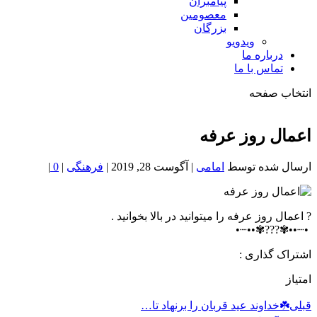
پیامبران
معصومین
بزرگان
ویدویو
درباره ما
تماس با ما
انتخاب صفحه
فصد
خون
اعمال روز عرفه
شمال
تهران
ارسال شده توسط
امامی
|
آگوست 28, 2019
|
فرهنگی
|
0
|
? اعمال روز عرفه را میتوانید در بالا بخوانید .
‌‌‌‌‌‌‌‌‌‌‌‌ •┈••✾???✾••┈•
اشتراک گذاری :
امتیاز
قبلی
☘️خداوند عيد قربان را برنهاد تا…