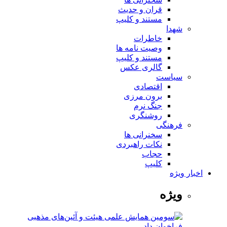
قران و حدیث
مستند و کلیپ
شهدا
خاطرات
وصیت نامه ها
مستند و کلیپ
گالری عکس
سیاست
اقتصادی
برون مرزی
جنگ نرم
روشنگری
فرهنگی
سخنرانی ها
نکات راهبردی
حجاب
کلیپ
اخبار ویژه
ویژه