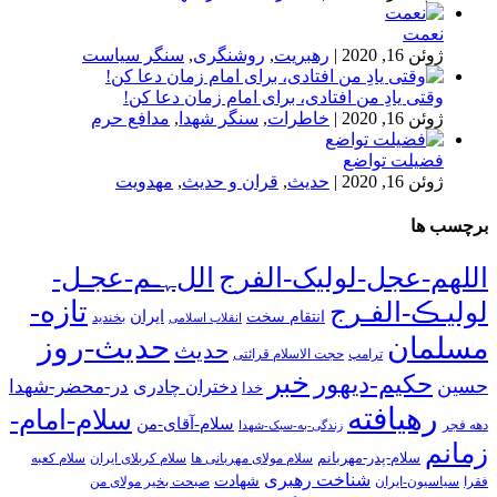
نعمت
ژوئن 16, 2020
|
رهبریت
,
روشنگری
,
سنگر سیاست
وقتی یادِ من افتادی، برای امام زمان دعا کن!
ژوئن 16, 2020
|
خاطرات
,
سنگر شهدا
,
مدافع حرم
فضیلت تواضع
ژوئن 16, 2020
|
حدیث
,
قران و حدیث
,
مهدویت
برچسب ها
اللهم-عجل-لولیک-الفرج
اللﮩـم-عجـل-
تازه-
لولیـڪ-الفـرج
انتقام سخت
ایران
انقلاب اسلامی
بخندید
حدیث-روز
مسلمان
حدیث
ترامپ
حجت الاسلام قرائتی
خبر
حکیم-دیهور
حسین
در-محضر-شهدا
دختران چادری
خدا
رهیافته
سلام-امام-
سلام-آقای-من
دهه فجر
زندگی-به-سبک-شهدا
زمانم
سلام-پدر-مهربانم
سلام مولای مهربانی ها
سلام کربلای ایران
سلام کعبه
شناخت رهبری
شهادت
فقرا
سیاسیون-ایران
صبحت بخیر مولای من