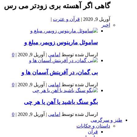
گاهی اگر آهسته بری زودتر می رس
آوریل 9, 2020
|
قرآن و عترت
|
اخیر
ساموئل مارینوس زویمر، مبلغ و
ارسال شده توسط
امامی
|
آوریل 9, 2020
|
0
بى گمان، در آفرينش آسمان ها و
ارسال شده توسط
امامی
|
آوریل 9, 2020
|
0
بگو سنگ باشید یا آهن یا هر چی
ارسال شده توسط
امامی
|
آوریل 9, 2020
|
0
طنز و سرگرمی
داستان و حکایات
قرآن