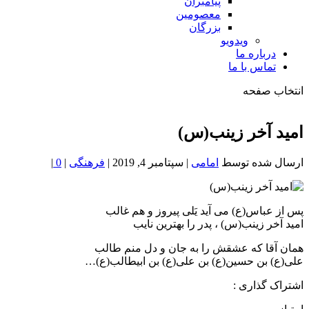
پیامبران
معصومین
بزرگان
ویدویو
درباره ما
تماس با ما
انتخاب صفحه
فصد
خون
امید آخر زینب(س)
شمال
تهران
ارسال شده توسط
امامی
|
سپتامبر 4, 2019
|
فرهنگی
|
0
|
پس از عباس(ع) می آید یَلی پیروز و هم غالب
امید آخر زینب(س) ، پدر را بهترین نایب
همان آقا که عشقش را به جان و دل منم طالب
علی(ع) بن حسین(ع) بن علی(ع) بن ابیطالب(ع)…
اشتراک گذاری :