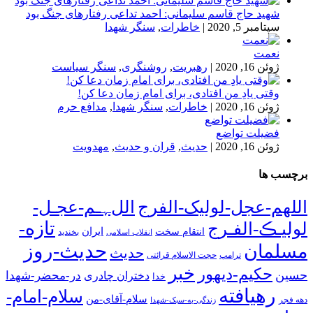
شهید حاج قاسم سلیمانی: احمد تداعی رفتارهای جنگ بود
سپتامبر 5, 2020
|
خاطرات
,
سنگر شهدا
نعمت
ژوئن 16, 2020
|
رهبریت
,
روشنگری
,
سنگر سیاست
وقتی یادِ من افتادی، برای امام زمان دعا کن!
ژوئن 16, 2020
|
خاطرات
,
سنگر شهدا
,
مدافع حرم
فضیلت تواضع
ژوئن 16, 2020
|
حدیث
,
قران و حدیث
,
مهدویت
برچسب ها
اللهم-عجل-لولیک-الفرج
اللﮩـم-عجـل-
تازه-
لولیـڪ-الفـرج
انتقام سخت
ایران
انقلاب اسلامی
بخندید
حدیث-روز
مسلمان
حدیث
ترامپ
حجت الاسلام قرائتی
خبر
حکیم-دیهور
حسین
در-محضر-شهدا
دختران چادری
خدا
رهیافته
سلام-امام-
سلام-آقای-من
دهه فجر
زندگی-به-سبک-شهدا