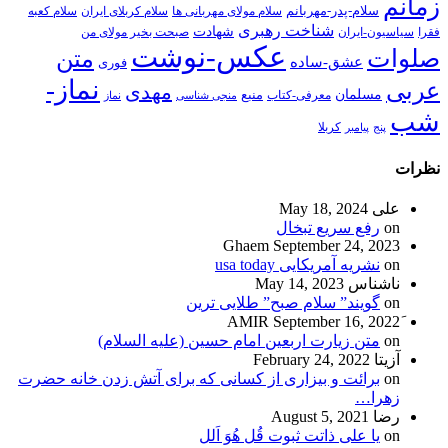
زمانم
سلام-پدر-مهربانم
سلام مولای مهربانی ها
سلام کربلای ایران
سلام کعبه
شناخت رهبری
شهادت
فقرا
سیاسیون-ایران
صبحت بخیر مولای من
عکس-نوشت
صلوات
متن
عشق-ساده
فوری
نماز-
عربی
مهدی
مسلمان
منبع
معرفی-کتاب
منجی شناسی
نماز
شب
پنج
پیامبر
کربلا
نظرات
علی
May 18, 2024
on
رفع سریع تبخال
Ghaem
September 24, 2023
on
نشریه آمریکایی usa today
ناشناس
May 14, 2023
on
گویند” سلام صبح” طلایی ترین
September 16, 2022
on
متن زیارت اربعین امام حسین (علیه السلام)
آزیتا
February 24, 2022
on
برائت و بیزاری از کسانی که برای آتش زدن خانه حضرت
زهرا…
رضا
August 5, 2021
on
یا علی ذاتت ثبوت قُل هُوَ اَلل