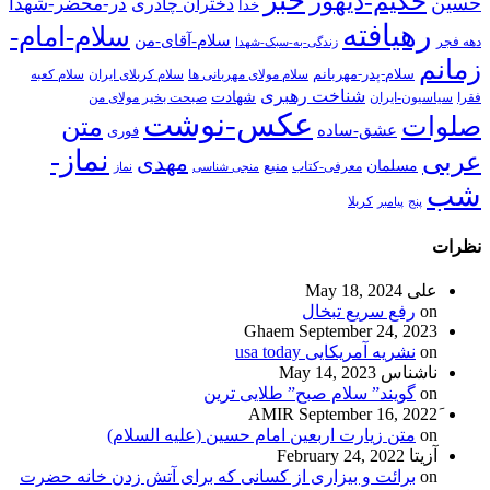
خبر
حکیم-دیهور
حسین
در-محضر-شهدا
دختران چادری
خدا
رهیافته
سلام-امام-
سلام-آقای-من
دهه فجر
زندگی-به-سبک-شهدا
زمانم
سلام-پدر-مهربانم
سلام مولای مهربانی ها
سلام کربلای ایران
سلام کعبه
شناخت رهبری
شهادت
فقرا
سیاسیون-ایران
صبحت بخیر مولای من
عکس-نوشت
صلوات
متن
عشق-ساده
فوری
نماز-
عربی
مهدی
مسلمان
منبع
معرفی-کتاب
منجی شناسی
نماز
شب
پنج
پیامبر
کربلا
نظرات
علی
May 18, 2024
on
رفع سریع تبخال
Ghaem
September 24, 2023
on
نشریه آمریکایی usa today
ناشناس
May 14, 2023
on
گویند” سلام صبح” طلایی ترین
September 16, 2022
on
متن زیارت اربعین امام حسین (علیه السلام)
آزیتا
February 24, 2022
on
برائت و بیزاری از کسانی که برای آتش زدن خانه حضرت