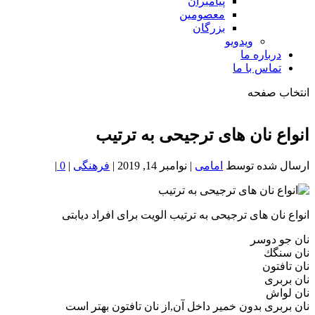
پیامبران
معصومین
بزرگان
ویدویو
درباره ما
تماس با ما
انتخاب صفحه
فصد
خون
انواع نان هاى ترجيحى به ترتيب
شمال
تهران
ارسال شده توسط
امامی
|
نوامبر 14, 2019
|
فرهنگی
|
0
|
انواع نان هاى ترجيحى به ترتيب الويت براى افراد ديابتى
نان جو دوسر
نان سنگك
نان تافتون
نان بربرى
نان لواش
️نان بربرى بدون خمير داخل آن,از نان تافتون بهتر است