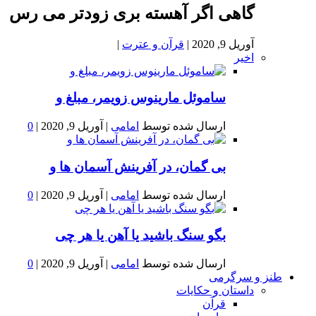
گاهی اگر آهسته بری زودتر می رس
آوریل 9, 2020
|
قرآن و عترت
|
اخیر
ساموئل مارینوس زویمر، مبلغ و
ارسال شده توسط
امامی
|
آوریل 9, 2020
|
0
بى گمان، در آفرينش آسمان ها و
ارسال شده توسط
امامی
|
آوریل 9, 2020
|
0
بگو سنگ باشید یا آهن یا هر چی
ارسال شده توسط
امامی
|
آوریل 9, 2020
|
0
طنز و سرگرمی
داستان و حکایات
قرآن