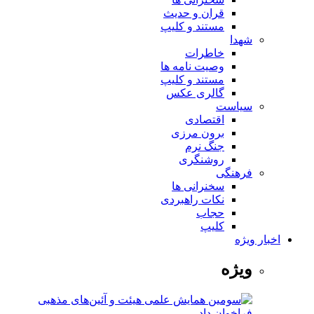
قران و حدیث
مستند و کلیپ
شهدا
خاطرات
وصیت نامه ها
مستند و کلیپ
گالری عکس
سیاست
اقتصادی
برون مرزی
جنگ نرم
روشنگری
فرهنگی
سخنرانی ها
نکات راهبردی
حجاب
کلیپ
اخبار ویژه
ویژه