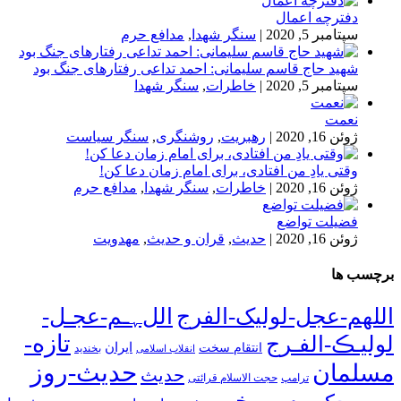
دفترچه اعمال
سپتامبر 5, 2020
|
سنگر شهدا
,
مدافع حرم
شهید حاج قاسم سلیمانی: احمد تداعی رفتارهای جنگ بود
سپتامبر 5, 2020
|
خاطرات
,
سنگر شهدا
نعمت
ژوئن 16, 2020
|
رهبریت
,
روشنگری
,
سنگر سیاست
وقتی یادِ من افتادی، برای امام زمان دعا کن!
ژوئن 16, 2020
|
خاطرات
,
سنگر شهدا
,
مدافع حرم
فضیلت تواضع
ژوئن 16, 2020
|
حدیث
,
قران و حدیث
,
مهدویت
برچسب ها
اللهم-عجل-لولیک-الفرج
اللﮩـم-عجـل-
تازه-
لولیـڪ-الفـرج
انتقام سخت
ایران
انقلاب اسلامی
بخندید
حدیث-روز
مسلمان
حدیث
ترامپ
حجت الاسلام قرائتی