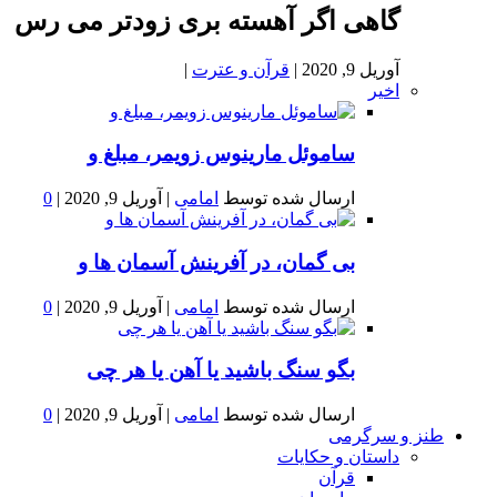
گاهی اگر آهسته بری زودتر می رس
آوریل 9, 2020
|
قرآن و عترت
|
اخیر
ساموئل مارینوس زویمر، مبلغ و
ارسال شده توسط
امامی
|
آوریل 9, 2020
|
0
بى گمان، در آفرينش آسمان ها و
ارسال شده توسط
امامی
|
آوریل 9, 2020
|
0
بگو سنگ باشید یا آهن یا هر چی
ارسال شده توسط
امامی
|
آوریل 9, 2020
|
0
طنز و سرگرمی
داستان و حکایات
قرآن