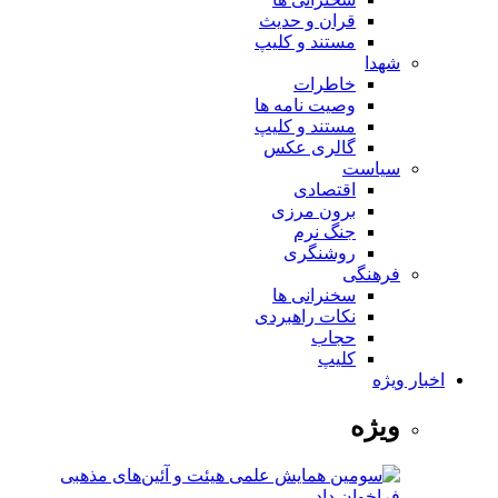
قران و حدیث
مستند و کلیپ
شهدا
خاطرات
وصیت نامه ها
مستند و کلیپ
گالری عکس
سیاست
اقتصادی
برون مرزی
جنگ نرم
روشنگری
فرهنگی
سخنرانی ها
نکات راهبردی
حجاب
کلیپ
اخبار ویژه
ویژه