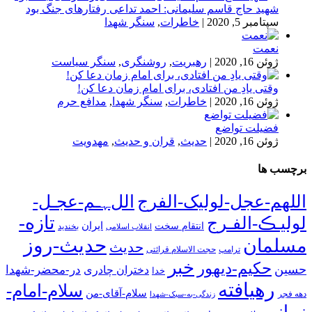
شهید حاج قاسم سلیمانی: احمد تداعی رفتارهای جنگ بود
سپتامبر 5, 2020
|
خاطرات
,
سنگر شهدا
نعمت
ژوئن 16, 2020
|
رهبریت
,
روشنگری
,
سنگر سیاست
وقتی یادِ من افتادی، برای امام زمان دعا کن!
ژوئن 16, 2020
|
خاطرات
,
سنگر شهدا
,
مدافع حرم
فضیلت تواضع
ژوئن 16, 2020
|
حدیث
,
قران و حدیث
,
مهدویت
برچسب ها
اللهم-عجل-لولیک-الفرج
اللﮩـم-عجـل-
تازه-
لولیـڪ-الفـرج
انتقام سخت
ایران
انقلاب اسلامی
بخندید
حدیث-روز
مسلمان
حدیث
ترامپ
حجت الاسلام قرائتی
خبر
حکیم-دیهور
حسین
در-محضر-شهدا
دختران چادری
خدا
رهیافته
سلام-امام-
سلام-آقای-من
دهه فجر
زندگی-به-سبک-شهدا
زمانم