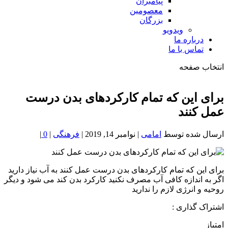
پیامبران
معصومین
بزرگان
ویدویو
درباره ما
تماس با ما
انتخاب صفحه
فصد
خون
برای این که تمام کارکردهای بدن درست
شمال
عمل کنند
تهران
ارسال شده توسط
امامی
|
نوامبر 14, 2019
|
فرهنگی
|
0
|
برای این که تمام کارکردهای بدن درست عمل کنند به آب نیاز دارید
اگر به اندازه کافی آب مصرف نکنید کارکرد بدن کند می شود و دیگر
روحیه و انرژی لازم را ندارید
اشتراک گذاری :
امتیاز