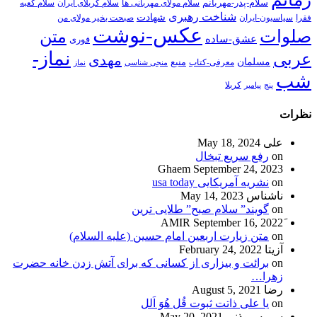
سلام-پدر-مهربانم
سلام مولای مهربانی ها
سلام کربلای ایران
سلام کعبه
شناخت رهبری
شهادت
فقرا
سیاسیون-ایران
صبحت بخیر مولای من
عکس-نوشت
صلوات
متن
عشق-ساده
فوری
نماز-
عربی
مهدی
مسلمان
منبع
معرفی-کتاب
منجی شناسی
نماز
شب
پنج
پیامبر
کربلا
نظرات
علی
May 18, 2024
on
رفع سریع تبخال
Ghaem
September 24, 2023
on
نشریه آمریکایی usa today
ناشناس
May 14, 2023
on
گویند” سلام صبح” طلایی ترین
September 16, 2022
on
متن زیارت اربعین امام حسین (علیه السلام)
آزیتا
February 24, 2022
on
برائت و بیزاری از کسانی که برای آتش زدن خانه حضرت
زهرا…
رضا
August 5, 2021
on
یا علی ذاتت ثبوت قُل هُوَ اَلل
سمیه موذنی
May 20, 2021