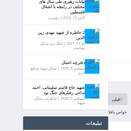
بیانات رهبری طی سال های
مختلف در رابطه با اشغال
فلسطین
اکتبر 12, 2023
|
رهبریت
2 خاطره از شهید مهدی زین
الدین
مه 17, 2021
|
جنگ نرم
,
سنگر
سیاست
دفترچه اعمال
سپتامبر 5, 2020
|
سنگر شهدا
,
مدافع
حرم
شهید حاج قاسم سلیمانی: احمد
تداعی رفتارهای جنگ بود
سپتامبر 5, 2020
|
خاطرات
,
سنگر
قبلی
شهدا
خواص باقلا
تبلیغات