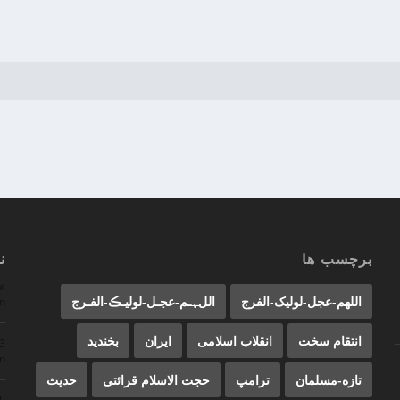
برچسب ها
ن
ع
اللهم-عجل-لولیک-الفرج
اللﮩـم-عجـل-لولیـڪ-الفـرج
n
انتقام سخت
انقلاب اسلامی
ایران
بخندید
23
n
تازه-مسلمان
ترامپ
حجت الاسلام قرائتی
حدیث