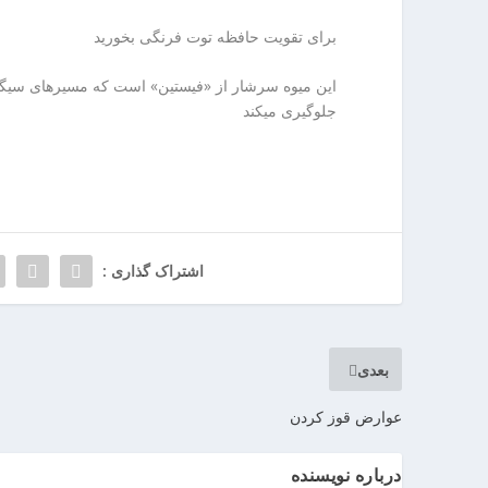
ا
ر
ن
برای تقویت حافظه توت فرنگی بخورید
ا
خ
ن
ش
این میوه سرشار از «فیستین» است که مسیرهای سیگنال
ک
جلوگیری میکند
ش
و
ی
ی
ت
ص
اشتراک گذاری :
ف
ی
ه
آ
بعدی
ب
ا
عوارض قوز کردن
ب
ز
درباره نویسنده
ا