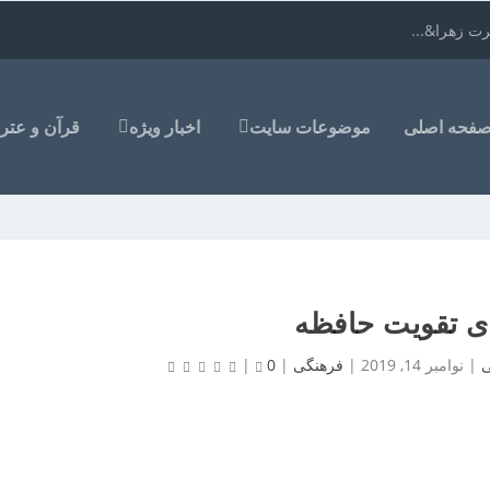
ت زهرا&...
فحه اصلی
موضوعات سایت
اخبار ویژه
قرآن و عتر
ی تقویت حافظه
ی
|
نوامبر 14, 2019
|
فرهنگی
|
0
|