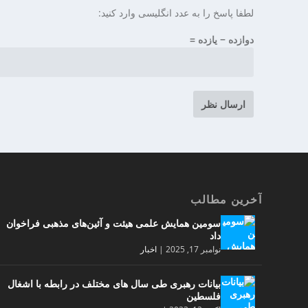
لطفا پاسخ را به عدد انگلیسی وارد کنید:
دوازده − یازده =
آخرین مطالب
سومین همایش علمی هیئت و آئین‌های مذهبی فراخوان
داد
نوامبر 17, 2025
|
اخبار
بیانات رهبری طی سال های مختلف در رابطه با اشغال
فلسطین