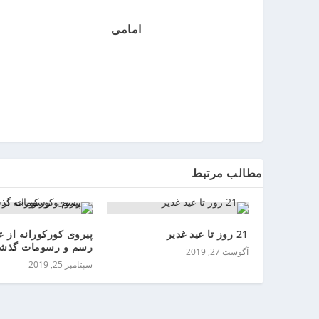
ر
ر
امامی
و
ی
ا
ن
>
خ
ر
ی
مطالب مرتبط
د
ب
ا
ت
21 روز تا عید غدیر
پیروی کورکورانه از ع
ر
رسم و رسومات گذشت
آگوست 27, 2019
ی
سپتامبر 25, 2019
م
ا
ش