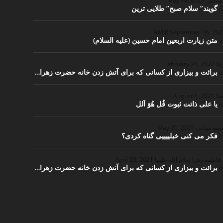
اشناس
May 14, 2023
گویند” سلام صبح” طلایی ترین
o
September 16, 20
متن زیارت اربعین امام حسین (علیه السلام)
o
یتا
February 24, 2022
برائت و بیزاری از کسانی که برای آتش زدن خانه حضرت زهرا…
o
ضا
August 5, 2021
یا علی ذاتت ثبوت قُل هُوَ اَلل
o
یه موذنی
May 20, 2021
فکر می کنی خیلییییی گناه کردی؟
o
 فاطمه زهرا سلام الله علیها
April 29, 2021
برائت و بیزاری از کسانی که برای آتش زدن خانه حضرت زهرا…
o