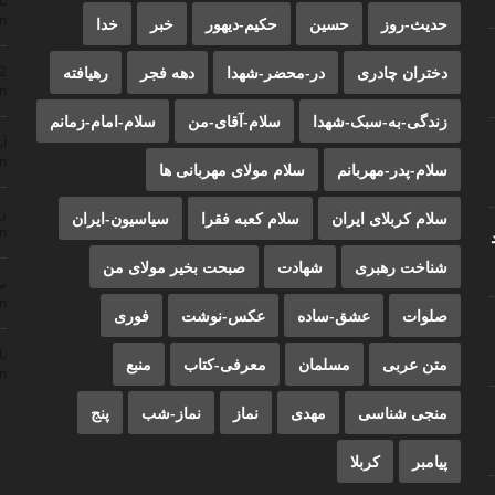
ن
n
حدیث-روز
حسین
حکیم-دیهور
خبر
خدا
دختران چادری
در-محضر-شهدا
دهه فجر
رهیافته
22
n
زندگی-به-سبک-شهدا
سلام-آقای-من
سلام-امام-زمانم
آز
n
سلام-پدر-مهربانم
سلام مولای مهربانی ها
ر
سلام کربلای ایران
سلام کعبه فقرا
سیاسیون-ایران
n
شناخت رهبری
شهادت
صبحت بخیر مولای من
سم
n
صلوات
عشق-ساده
عکس-نوشت
فوری
یا
متن عربی
مسلمان
معرفی-کتاب
منبع
n
منجی شناسی
مهدی
نماز
نماز-شب
پنج
پیامبر
کربلا