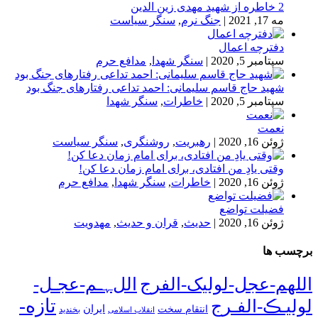
2 خاطره از شهید مهدی زین الدین
مه 17, 2021
|
جنگ نرم
,
سنگر سیاست
دفترچه اعمال
سپتامبر 5, 2020
|
سنگر شهدا
,
مدافع حرم
شهید حاج قاسم سلیمانی: احمد تداعی رفتارهای جنگ بود
سپتامبر 5, 2020
|
خاطرات
,
سنگر شهدا
نعمت
ژوئن 16, 2020
|
رهبریت
,
روشنگری
,
سنگر سیاست
وقتی یادِ من افتادی، برای امام زمان دعا کن!
ژوئن 16, 2020
|
خاطرات
,
سنگر شهدا
,
مدافع حرم
فضیلت تواضع
ژوئن 16, 2020
|
حدیث
,
قران و حدیث
,
مهدویت
برچسب ها
اللهم-عجل-لولیک-الفرج
اللﮩـم-عجـل-
تازه-
لولیـڪ-الفـرج
انتقام سخت
ایران
انقلاب اسلامی
بخندید