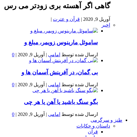
گاهی اگر آهسته بری زودتر می رس
آوریل 9, 2020
|
قرآن و عترت
|
اخیر
ساموئل مارینوس زویمر، مبلغ و
ارسال شده توسط
امامی
|
آوریل 9, 2020
|
0
بى گمان، در آفرينش آسمان ها و
ارسال شده توسط
امامی
|
آوریل 9, 2020
|
0
بگو سنگ باشید یا آهن یا هر چی
ارسال شده توسط
امامی
|
آوریل 9, 2020
|
0
طنز و سرگرمی
داستان و حکایات
قرآن