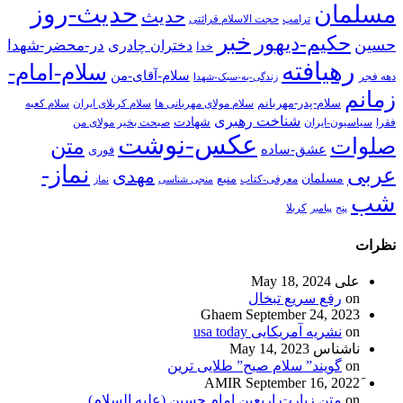
حدیث-روز
مسلمان
حدیث
ترامپ
حجت الاسلام قرائتی
خبر
حکیم-دیهور
حسین
در-محضر-شهدا
دختران چادری
خدا
رهیافته
سلام-امام-
سلام-آقای-من
دهه فجر
زندگی-به-سبک-شهدا
زمانم
سلام-پدر-مهربانم
سلام مولای مهربانی ها
سلام کربلای ایران
سلام کعبه
شناخت رهبری
شهادت
فقرا
سیاسیون-ایران
صبحت بخیر مولای من
عکس-نوشت
صلوات
متن
عشق-ساده
فوری
نماز-
عربی
مهدی
مسلمان
منبع
معرفی-کتاب
منجی شناسی
نماز
شب
پنج
پیامبر
کربلا
نظرات
علی
May 18, 2024
on
رفع سریع تبخال
Ghaem
September 24, 2023
on
نشریه آمریکایی usa today
ناشناس
May 14, 2023
on
گویند” سلام صبح” طلایی ترین
September 16, 2022
on
متن زیارت اربعین امام حسین (علیه السلام)