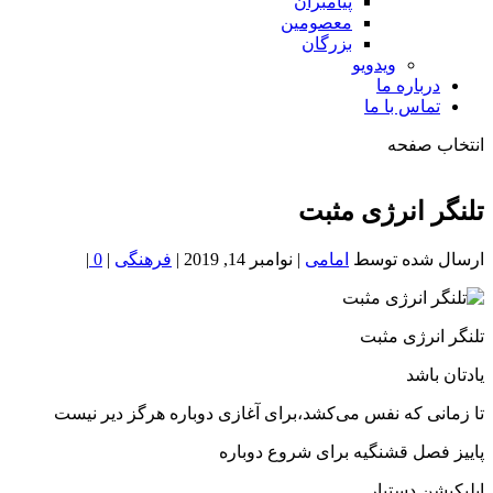
پیامبران
معصومین
بزرگان
ویدویو
درباره ما
تماس با ما
انتخاب صفحه
فصد
خون
تلنگر انرژی مثبت
شمال
تهران
ارسال شده توسط
امامی
|
نوامبر 14, 2019
|
فرهنگی
|
0
|
تلنگر انرژی مثبت
یادتان باشد
تا زمانی که نفس می‌کشد،برای آغازی دوباره هرگز دیر نیست
پاییز فصل قشنگیه برای شروع دوباره
اپلیکیشن دستیار