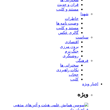
قران و حدیث
مستند و کلیپ
شهدا
خاطرات
وصیت نامه ها
مستند و کلیپ
گالری عکس
سیاست
اقتصادی
برون مرزی
جنگ نرم
روشنگری
فرهنگی
سخنرانی ها
نکات راهبردی
حجاب
کلیپ
اخبار ویژه
ویژه