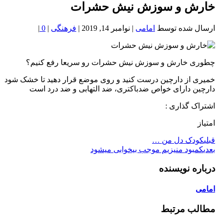
خون
خارش و سوزش نیش حشرات
شمال
تهران
ارسال شده توسط
امامی
|
نوامبر 14, 2019
|
فرهنگی
|
0
|
چطوری خارش و سوزش نیش حشرات رو سریعا رفع کنیم؟
خمیری از دارچین درست کنید و روی موضع قرار دهید تا خشک شود
دارچین دارای خواص ضدباکتری، ضد التهابی و ضد درد است
اشتراک گذاری :
امتیاز
قبلی
کودک دل من …
بعدی
کمبود منیزیم موجب بیخوابی میشود
درباره نویسنده
امامی
مطالب مرتبط