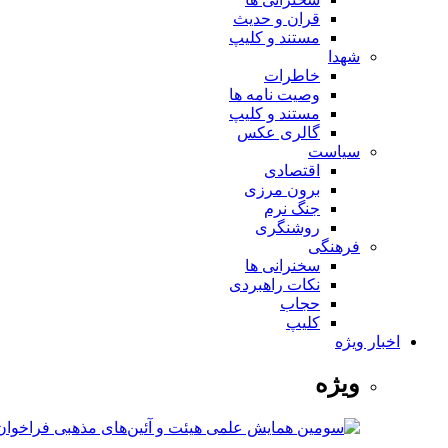
قران و حدیث
مستند و کلیپ
شهدا
خاطرات
وصیت نامه ها
مستند و کلیپ
گالری عکس
سیاست
اقتصادی
برون مرزی
جنگ نرم
روشنگری
فرهنگی
سخنرانی ها
نکات راهبردی
حجاب
کلیپ
اخبار ویژه
ویژه