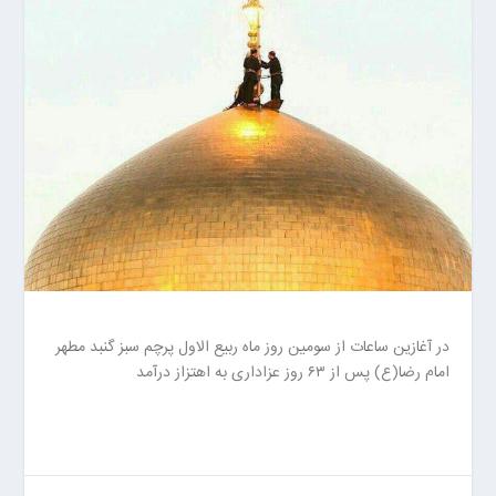
ا
ن
خ
ش
ک
ش
و
ی
ی
ت
ص
ف
ی
ه
در آغازین ساعات از سومین روز ماه ربیع الاول پرچم سبز گنبد مطهر
آ
امام رضا(ع) پس از ۶۳ روز عزاداری به اهتزاز درآمد
ب
ا
ب
ز
ا