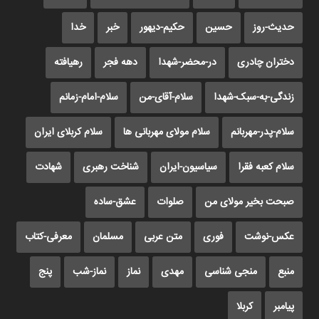
حدیث-روز
حسین
حکیم-دیهور
خبر
خدا
دختران چادری
در-محضر-شهدا
دهه فجر
رهیافته
زندگی-به-سبک-شهدا
سلام-آقای-من
سلام-امام-زمانم
سلام-پدر-مهربانم
سلام مولای مهربانی ها
سلام کربلای ایران
سلام کعبه فقرا
سیاسیون-ایران
شناخت رهبری
شهادت
صبحت بخیر مولای من
صلوات
عشق-ساده
عکس-نوشت
فوری
متن عربی
مسلمان
معرفی-کتاب
منبع
منجی شناسی
مهدی
نماز
نماز-شب
پنج
پیامبر
کربلا