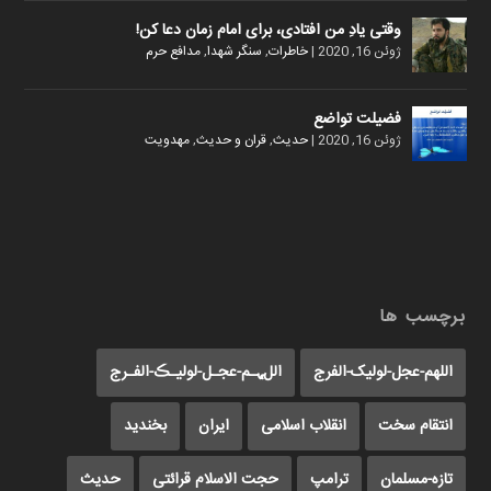
وقتی یادِ من افتادی، برای امام زمان دعا کن!
ژوئن 16, 2020
|
خاطرات
,
سنگر شهدا
,
مدافع حرم
فضیلت تواضع
ژوئن 16, 2020
|
حدیث
,
قران و حدیث
,
مهدویت
برچسب ها
اللهم-عجل-لولیک-الفرج
اللﮩـم-عجـل-لولیـڪ-الفـرج
انتقام سخت
انقلاب اسلامی
ایران
بخندید
تازه-مسلمان
ترامپ
حجت الاسلام قرائتی
حدیث