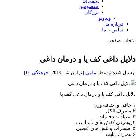
پیامبران
معصومین
بزرگان
ویدویو
درباره ما
تماس با ما
انتخاب صفحه
فصد
خون
دلایل داغی کف پا و ‌درمان داغی
شمال
تهران
ارسال شده توسط
امامی
|
نوامبر 14, 2019
|
فرهنگی
|
0
|
دلایل داغی کف پا و ‌درمان داغی کف پا
۱ چاقی و اضافه وزن
۲ مصرف الکل
۳ اعتیاد به دخانیات
۴ پوشیدن کفش های نامناسب
۵ اضطراب و تنش های عصبی
۶ بیماری دیابت