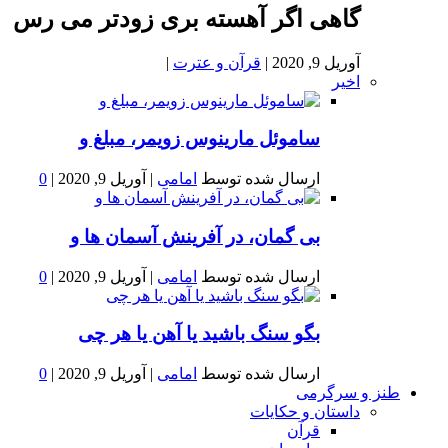
گاهی اگر آهسته بری زودتر می رس
آوریل 9, 2020
|
قرآن و عترت
|
اخیر
ساموئل مارینوس زویمر، مبلغ و
ارسال شده توسط
امامی
|
آوریل 9, 2020
|
0
بى گمان، در آفرينش آسمان ها و
ارسال شده توسط
امامی
|
آوریل 9, 2020
|
0
بگو سنگ باشید یا آهن یا هر چی
ارسال شده توسط
امامی
|
آوریل 9, 2020
|
0
طنز و سرگرمی
داستان و حکایات
قرآن