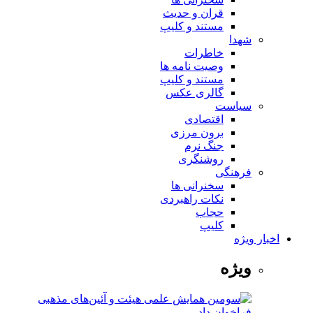
قران و حدیث
مستند و کلیپ
شهدا
خاطرات
وصیت نامه ها
مستند و کلیپ
گالری عکس
سیاست
اقتصادی
برون مرزی
جنگ نرم
روشنگری
فرهنگی
سخنرانی ها
نکات راهبردی
حجاب
کلیپ
اخبار ویژه
ویژه