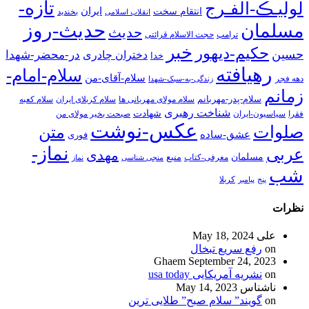
تازه-
لولیـڪ-الفـرج
انتقام سخت
ایران
انقلاب اسلامی
بخندید
حدیث-روز
مسلمان
حدیث
ترامپ
حجت الاسلام قرائتی
خبر
حکیم-دیهور
حسین
در-محضر-شهدا
دختران چادری
خدا
رهیافته
سلام-امام-
سلام-آقای-من
دهه فجر
زندگی-به-سبک-شهدا
زمانم
سلام-پدر-مهربانم
سلام مولای مهربانی ها
سلام کربلای ایران
سلام کعبه
شناخت رهبری
شهادت
فقرا
سیاسیون-ایران
صبحت بخیر مولای من
عکس-نوشت
صلوات
متن
عشق-ساده
فوری
نماز-
عربی
مهدی
مسلمان
منبع
معرفی-کتاب
منجی شناسی
نماز
شب
پنج
پیامبر
کربلا
نظرات
علی
May 18, 2024
on
رفع سریع تبخال
Ghaem
September 24, 2023
on
نشریه آمریکایی usa today
ناشناس
May 14, 2023
on
گویند” سلام صبح” طلایی ترین