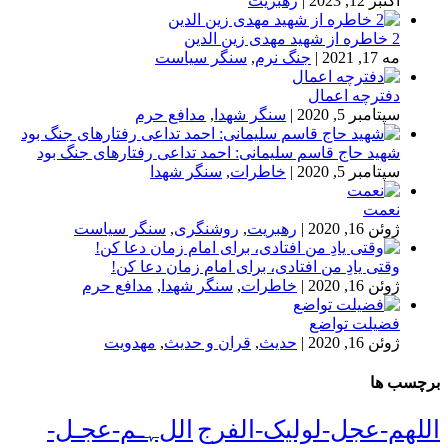
اکتبر 12, 2023
|
رهبریت
2 خاطره از شهید مهدی زین الدین
مه 17, 2021
|
جنگ نرم
,
سنگر سیاست
دفترچه اعمال
سپتامبر 5, 2020
|
سنگر شهدا
,
مدافع حرم
شهید حاج قاسم سلیمانی: احمد تداعی رفتارهای جنگ بود
سپتامبر 5, 2020
|
خاطرات
,
سنگر شهدا
نعمت
ژوئن 16, 2020
|
رهبریت
,
روشنگری
,
سنگر سیاست
وقتی یادِ من افتادی، برای امام زمان دعا کن!
ژوئن 16, 2020
|
خاطرات
,
سنگر شهدا
,
مدافع حرم
فضیلت تواضع
ژوئن 16, 2020
|
حدیث
,
قران و حدیث
,
مهدویت
برچسب ها
اللهم-عجل-لولیک-الفرج
اللﮩـم-عجـل-