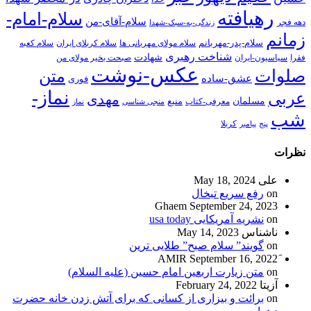
رهیافته
سلام-امام-
سلام-آقای-من
دهه فجر
زندگی-به-سبک-شهدا
زمانم
سلام-پدر-مهربانم
سلام مولای مهربانی ها
سلام کربلای ایران
سلام کعبه
شناخت رهبری
شهادت
فقرا
سیاسیون-ایران
صبحت بخیر مولای من
عکس-نوشت
صلوات
متن
عشق-ساده
فوری
نماز-
عربی
مهدی
مسلمان
منبع
معرفی-کتاب
منجی شناسی
نماز
شب
پنج
پیامبر
کربلا
نظرات
علی
May 18, 2024
on
رفع سریع تبخال
Ghaem
September 24, 2023
on
نشریه آمریکایی usa today
ناشناس
May 14, 2023
on
گویند” سلام صبح” طلایی ترین
September 16, 2022
on
متن زیارت اربعین امام حسین (علیه السلام)
آزیتا
February 24, 2022
on
برائت و بیزاری از کسانی که برای آتش زدن خانه حضرت