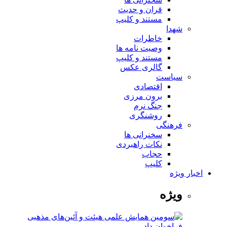
قران و حدیث
مستند و کلیپ
شهدا
خاطرات
وصیت نامه ها
مستند و کلیپ
گالری عکس
سیاست
اقتصادی
برون مرزی
جنگ نرم
روشنگری
فرهنگی
سخنرانی ها
نکات راهبردی
حجاب
کلیپ
اخبار ویژه
ویژه