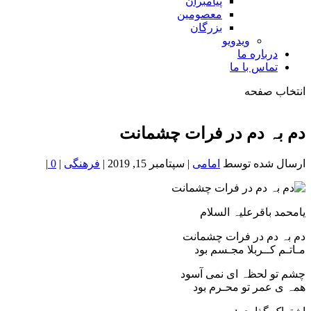
پیامبران
معصومین
بزرگان
ویدویو
درباره ما
تماس با ما
انتخاب صفحه
فصد
خون
دم بہ دم در فرات چشمانت
شمال
تهران
ارسال شده توسط
امامی
|
سپتامبر 15, 2019
|
فرهنگی
|
0
|
یامحمد باقرعلیہ السلام
دم بہ دم در فرات چشمانت
مـاتـم کــربلا مجـسم بود
چشم تو لحظہ ای نمی آسود
همہ ‌ی عمر تو محـرم بود