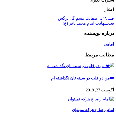
اشتراک گذاری :
امتیاز
قبلی
??بہ صفایٺ قسم گل نرگس
بعدی
شهادت امام محمد باقر (ع)
درباره نویسنده
امامی
مطالب مرتبط
❤️من دو قلب در سینه تان نگذاشته ام
آگوست 27, 2019
امام رضا ع هرکه نمیتوان