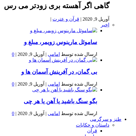
گاهی اگر آهسته بری زودتر می رس
آوریل 9, 2020
|
قرآن و عترت
|
اخیر
ساموئل مارینوس زویمر، مبلغ و
ارسال شده توسط
امامی
|
آوریل 9, 2020
|
0
بى گمان، در آفرينش آسمان ها و
ارسال شده توسط
امامی
|
آوریل 9, 2020
|
0
بگو سنگ باشید یا آهن یا هر چی
ارسال شده توسط
امامی
|
آوریل 9, 2020
|
0
طنز و سرگرمی
داستان و حکایات
قرآن