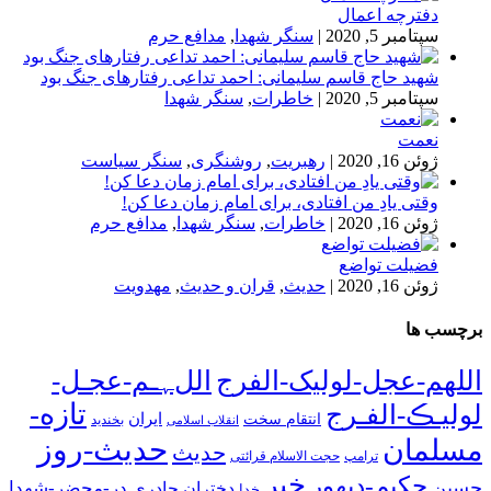
دفترچه اعمال
سپتامبر 5, 2020
|
سنگر شهدا
,
مدافع حرم
شهید حاج قاسم سلیمانی: احمد تداعی رفتارهای جنگ بود
سپتامبر 5, 2020
|
خاطرات
,
سنگر شهدا
نعمت
ژوئن 16, 2020
|
رهبریت
,
روشنگری
,
سنگر سیاست
وقتی یادِ من افتادی، برای امام زمان دعا کن!
ژوئن 16, 2020
|
خاطرات
,
سنگر شهدا
,
مدافع حرم
فضیلت تواضع
ژوئن 16, 2020
|
حدیث
,
قران و حدیث
,
مهدویت
برچسب ها
اللهم-عجل-لولیک-الفرج
اللﮩـم-عجـل-
تازه-
لولیـڪ-الفـرج
انتقام سخت
ایران
انقلاب اسلامی
بخندید
حدیث-روز
مسلمان
حدیث
ترامپ
حجت الاسلام قرائتی
خبر
حکیم-دیهور
حسین
در-محضر-شهدا
دختران چادری
خدا