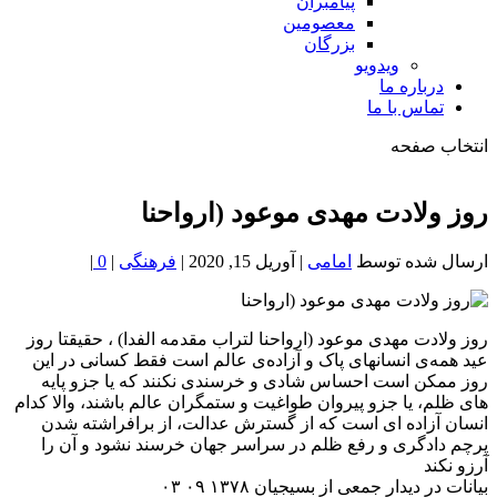
پیامبران
معصومین
بزرگان
ویدویو
درباره ما
تماس با ما
انتخاب صفحه
فصد
خون
روز ولادت مهدی موعود (ارواحنا
شمال
تهران
ارسال شده توسط
امامی
|
آوریل 15, 2020
|
فرهنگی
|
0
|
روز ولادت مهدی موعود (ارواحنا لتراب مقدمه الفدا) ، حقیقتا روز
عید همه‌ی انسانهای پاک و آزاده‌ی عالم است فقط کسانی در این
روز ممکن است احساس شادی و خرسندی نکنند که یا جزو پایه
های ظلم، یا جزو پیروان طواغیت و ستمگران عالم باشند، والا کدام
انسان آزاده ای است که از گسترش عدالت، از برافراشته شدن
پرچم دادگری و رفع ظلم در سراسر جهان خرسند نشود و آن را
آرزو نکند
بیانات در دیدار جمعی از بسیجیان ۱۳۷۸ ۰۹ ۰۳