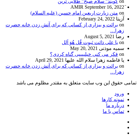
on
گویند” سلام صبح” طلایی ترین
September 16, 2022
on
متن زیارت اربعین امام حسین (علیه السلام)
آزیتا
February 24, 2022
on
برائت و بیزاری از کسانی که برای آتش زدن خانه حضرت
زهرا…
رضا
August 5, 2021
on
یا علی ذاتت ثبوت قُل هُوَ اَلل
سمیه موذنی
May 20, 2021
on
فکر می کنی خیلییییی گناه کردی؟
یا فاطمه زهرا سلام الله علیها
April 29, 2021
on
برائت و بیزاری از کسانی که برای آتش زدن خانه حضرت
زهرا…
تمامی حقوق این وب سایت متعلق به مقتدر مظلوم می باشد
ورود
نمونه کارها
درباره ما
تماس با ما