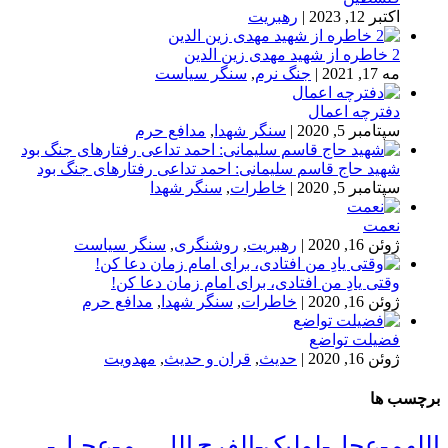
اکتبر 12, 2023
|
رهبریت
2 خاطره از شهید مهدی زین الدین
مه 17, 2021
|
جنگ نرم
,
سنگر سیاست
دفترچه اعمال
سپتامبر 5, 2020
|
سنگر شهدا
,
مدافع حرم
شهید حاج قاسم سلیمانی: احمد تداعی رفتارهای جنگ بود
سپتامبر 5, 2020
|
خاطرات
,
سنگر شهدا
نعمت
ژوئن 16, 2020
|
رهبریت
,
روشنگری
,
سنگر سیاست
وقتی یادِ من افتادی، برای امام زمان دعا کن!
ژوئن 16, 2020
|
خاطرات
,
سنگر شهدا
,
مدافع حرم
فضیلت تواضع
ژوئن 16, 2020
|
حدیث
,
قران و حدیث
,
مهدویت
برچسب ها
اللهم-عجل-لولیک-الفرج
اللﮩـم-عجـل-