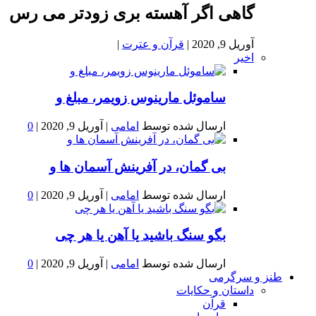
گاهی اگر آهسته بری زودتر می رس
آوریل 9, 2020
|
قرآن و عترت
|
اخیر
ساموئل مارینوس زویمر، مبلغ و
ارسال شده توسط
امامی
|
آوریل 9, 2020
|
0
بى گمان، در آفرينش آسمان ها و
ارسال شده توسط
امامی
|
آوریل 9, 2020
|
0
بگو سنگ باشید یا آهن یا هر چی
ارسال شده توسط
امامی
|
آوریل 9, 2020
|
0
طنز و سرگرمی
داستان و حکایات
قرآن