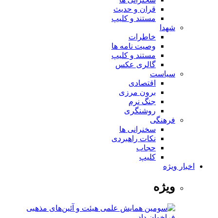
قران و حدیث
مستند و کلیپ
شهدا
خاطرات
وصیت نامه ها
مستند و کلیپ
گالری عکس
سیاست
اقتصادی
برون مرزی
جنگ نرم
روشنگری
فرهنگی
سخنرانی ها
نکات راهبردی
حجاب
کلیپ
اخبار ویژه
ویژه