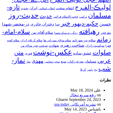
تازه-
لولیـڪ-الفـرج
انتقام سخت
ایران
انقلاب اسلامی
بخندید
حدیث-روز
مسلمان
حدیث
ترامپ
حجت الاسلام قرائتی
خبر
حکیم-دیهور
حسین
در-محضر-شهدا
دختران چادری
خدا
رهیافته
سلام-امام-
سلام-آقای-من
دهه فجر
زندگی-به-سبک-شهدا
زمانم
سلام-پدر-مهربانم
سلام مولای مهربانی ها
سلام کربلای ایران
سلام کعبه
شناخت رهبری
شهادت
فقرا
سیاسیون-ایران
صبحت بخیر مولای من
عکس-نوشت
صلوات
متن
عشق-ساده
فوری
نماز-
عربی
مهدی
مسلمان
منبع
معرفی-کتاب
منجی شناسی
نماز
شب
پنج
پیامبر
کربلا
نظرات
علی
May 18, 2024
on
رفع سریع تبخال
Ghaem
September 24, 2023
on
نشریه آمریکایی usa today
ناشناس
May 14, 2023