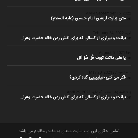
September 16, 2022
متن زیارت اربعین امام حسین (علیه السلام)
on
آزیتا
February 24, 2022
برائت و بیزاری از کسانی که برای آتش زدن خانه حضرت زهرا…
on
رضا
August 5, 2021
یا علی ذاتت ثبوت قُل هُوَ اَلل
on
سمیه موذنی
May 20, 2021
فکر می کنی خیلییییی گناه کردی؟
on
یا فاطمه زهرا سلام الله علیها
April 29, 2021
برائت و بیزاری از کسانی که برای آتش زدن خانه حضرت زهرا…
on
تمامی حقوق این وب سایت متعلق به مقتدر مظلوم می باشد