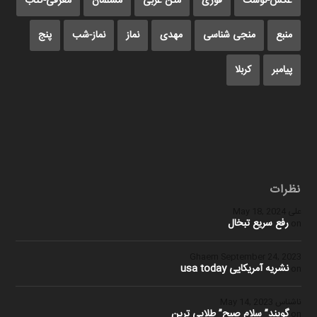
عکس-نوشت
فوری
متن عربی
مسلمان
معرفی-کتاب
منبع
منجی شناسی
مهدی
نماز
نماز-شب
پنج
پیامبر
کربلا
نظرات
علی
May 18, 2024
رفع سریع تبخال
on
Ghaem
September 24, 2023
نشریه آمریکایی usa today
on
ناشناس
May 14, 2023
گویند” سلام صبح” طلایی ترین
on