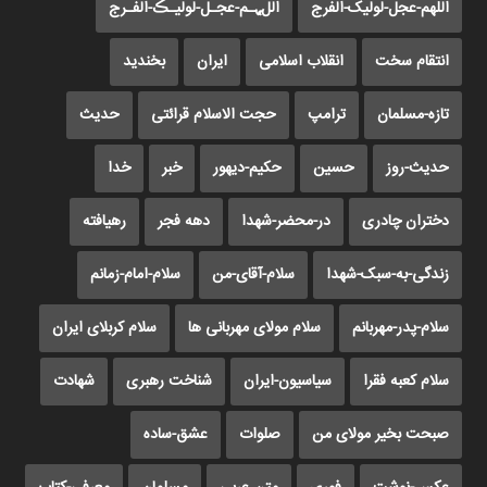
اللهم-عجل-لولیک-الفرج
اللﮩـم-عجـل-لولیـڪ-الفـرج
انتقام سخت
انقلاب اسلامی
ایران
بخندید
تازه-مسلمان
ترامپ
حجت الاسلام قرائتی
حدیث
حدیث-روز
حسین
حکیم-دیهور
خبر
خدا
دختران چادری
در-محضر-شهدا
دهه فجر
رهیافته
زندگی-به-سبک-شهدا
سلام-آقای-من
سلام-امام-زمانم
سلام-پدر-مهربانم
سلام مولای مهربانی ها
سلام کربلای ایران
سلام کعبه فقرا
سیاسیون-ایران
شناخت رهبری
شهادت
صبحت بخیر مولای من
صلوات
عشق-ساده