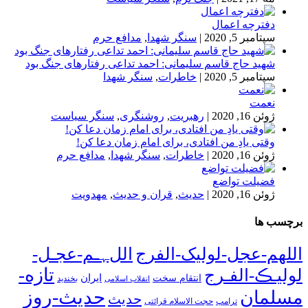
دفترچه اعمال
سپتامبر 5, 2020
|
سنگر شهدا
,
مدافع حرم
شهید حاج قاسم سلیمانی: احمد تداعی رفتارهای جنگ بود
سپتامبر 5, 2020
|
خاطرات
,
سنگر شهدا
نعمت
ژوئن 16, 2020
|
رهبریت
,
روشنگری
,
سنگر سیاست
وقتی یادِ من افتادی، برای امام زمان دعا کن!
ژوئن 16, 2020
|
خاطرات
,
سنگر شهدا
,
مدافع حرم
فضیلت تواضع
ژوئن 16, 2020
|
حدیث
,
قران و حدیث
,
مهدویت
برچسب ها
اللهم-عجل-لولیک-الفرج
اللﮩـم-عجـل-
تازه-
لولیـڪ-الفـرج
انتقام سخت
ایران
انقلاب اسلامی
بخندید
حدیث-روز
مسلمان
حدیث
ترامپ
حجت الاسلام قرائتی