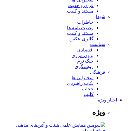
قران و حدیث
مستند و کلیپ
شهدا
خاطرات
وصیت نامه ها
مستند و کلیپ
گالری عکس
سیاست
اقتصادی
برون مرزی
جنگ نرم
روشنگری
فرهنگی
سخنرانی ها
نکات راهبردی
حجاب
کلیپ
اخبار ویژه
ویژه