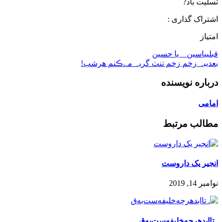
تسلیت باد?
اشتراک گذاری :
امتیاز
قبلی
یاسین _ یا حسین
بعدی
بہ زخم زخم تنٺ گریہ مےڪنم هرشب!
درباره نویسنده
امامی
مطالب مرتبط
انجیر یک داروست
نوامبر 14, 2019
. تاابدهرچه‌خلیفه‌ست‌به‌‌ق