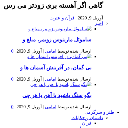
گاهی اگر آهسته بری زودتر می رس
آوریل 9, 2020
|
قرآن و عترت
|
اخیر
ساموئل مارینوس زویمر، مبلغ و
ارسال شده توسط
امامی
|
آوریل 9, 2020
|
0
بى گمان، در آفرينش آسمان ها و
ارسال شده توسط
امامی
|
آوریل 9, 2020
|
0
بگو سنگ باشید یا آهن یا هر چی
ارسال شده توسط
امامی
|
آوریل 9, 2020
|
0
طنز و سرگرمی
داستان و حکایات
قرآن