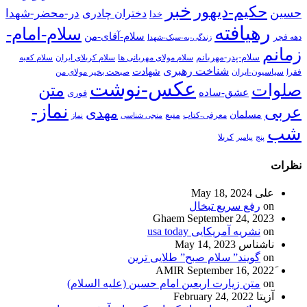
خبر
حکیم-دیهور
حسین
در-محضر-شهدا
دختران چادری
خدا
رهیافته
سلام-امام-
سلام-آقای-من
دهه فجر
زندگی-به-سبک-شهدا
زمانم
سلام-پدر-مهربانم
سلام مولای مهربانی ها
سلام کربلای ایران
سلام کعبه
شناخت رهبری
شهادت
فقرا
سیاسیون-ایران
صبحت بخیر مولای من
عکس-نوشت
صلوات
متن
عشق-ساده
فوری
نماز-
عربی
مهدی
مسلمان
منبع
معرفی-کتاب
منجی شناسی
نماز
شب
پنج
پیامبر
کربلا
نظرات
علی
May 18, 2024
on
رفع سریع تبخال
Ghaem
September 24, 2023
on
نشریه آمریکایی usa today
ناشناس
May 14, 2023
on
گویند” سلام صبح” طلایی ترین
September 16, 2022
on
متن زیارت اربعین امام حسین (علیه السلام)
آزیتا
February 24, 2022