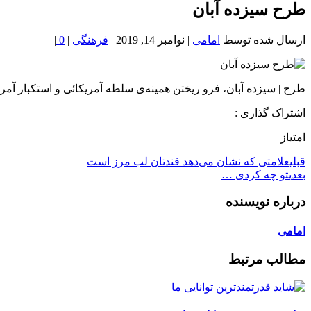
خون
طرح سیزده آبان
شمال
تهران
ارسال شده توسط
امامی
|
نوامبر 14, 2019
|
فرهنگی
|
0
|
طرح | سیزده آبان، فرو ریختن همینه‌ی سلطه آمریکائی و استکبار آمر
اشتراک گذاری :
امتیاز
قبلی
علامتی که نشان می‌دهد قندتان لب مرز است
بعدی
تو چه کردی …
درباره نویسنده
امامی
مطالب مرتبط