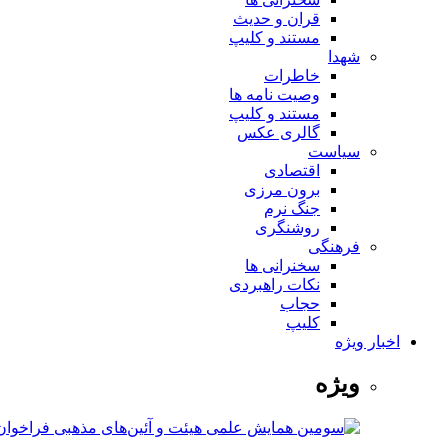
قران و حدیث
مستند و کلیپ
شهدا
خاطرات
وصیت نامه ها
مستند و کلیپ
گالری عکس
سیاست
اقتصادی
برون مرزی
جنگ نرم
روشنگری
فرهنگی
سخنرانی ها
نکات راهبردی
حجاب
کلیپ
اخبار ویژه
ویژه