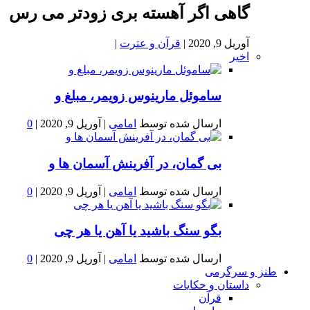
گاهی اگر آهسته بری زودتر می رس
آوریل 9, 2020
|
قرآن و عترت
|
اخیر
ساموئل مارینوس زویمر، مبلغ و
ارسال شده توسط
امامی
|
آوریل 9, 2020
|
0
بى گمان، در آفرينش آسمان ها و
ارسال شده توسط
امامی
|
آوریل 9, 2020
|
0
بگو سنگ باشید یا آهن یا هر چی
ارسال شده توسط
امامی
|
آوریل 9, 2020
|
0
طنز و سرگرمی
داستان و حکایات
قرآن