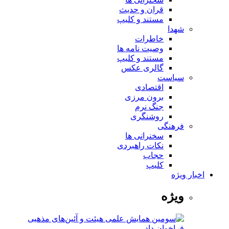
قران و حدیث
مستند و کلیپ
شهدا
خاطرات
وصیت نامه ها
مستند و کلیپ
گالری عکس
سیاست
اقتصادی
برون مرزی
جنگ نرم
روشنگری
فرهنگی
سخنرانی ها
نکات راهبردی
حجاب
کلیپ
اخبار ویژه
ویژه