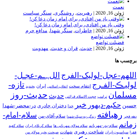
نعمت
ژوئن 16, 2020
|
رهبریت
,
روشنگری
,
سنگر سیاست
وقتی یادِ من افتادی، برای امام زمان دعا کن!
ژوئن 16, 2020
|
خاطرات
,
سنگر شهدا
,
مدافع حرم
فضیلت تواضع
ژوئن 16, 2020
|
حدیث
,
قران و حدیث
,
مهدویت
برچسب ها
اللهم-عجل-لولیک-الفرج
اللﮩـم-عجـل-
تازه-
لولیـڪ-الفـرج
انتقام سخت
ایران
انقلاب اسلامی
بخندید
حدیث-روز
مسلمان
حدیث
ترامپ
حجت الاسلام قرائتی
خبر
حکیم-دیهور
حسین
در-محضر-شهدا
دختران چادری
خدا
رهیافته
سلام-امام-
سلام-آقای-من
دهه فجر
زندگی-به-سبک-شهدا
زمانم
سلام-پدر-مهربانم
سلام مولای مهربانی ها
سلام کربلای ایران
سلام کعبه
شناخت رهبری
شهادت
فقرا
سیاسیون-ایران
صبحت بخیر مولای من