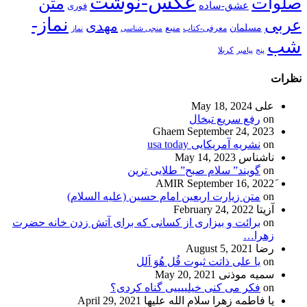
عکس-نوشت
صلوات
متن
عشق-ساده
فوری
نماز-
عربی
مهدی
مسلمان
منبع
معرفی-کتاب
منجی شناسی
نماز
شب
پنج
پیامبر
کربلا
نظرات
علی
May 18, 2024
on
رفع سریع تبخال
Ghaem
September 24, 2023
on
نشریه آمریکایی usa today
ناشناس
May 14, 2023
on
گویند” سلام صبح” طلایی ترین
September 16, 2022
on
متن زیارت اربعین امام حسین (علیه السلام)
آزیتا
February 24, 2022
on
برائت و بیزاری از کسانی که برای آتش زدن خانه حضرت
زهرا…
رضا
August 5, 2021
on
یا علی ذاتت ثبوت قُل هُوَ اَلل
سمیه موذنی
May 20, 2021
on
فکر می کنی خیلییییی گناه کردی؟
یا فاطمه زهرا سلام الله علیها
April 29, 2021