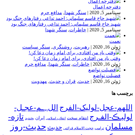
دفترچه اعمال
سپتامبر 5, 2020
|
سنگر شهدا
,
مدافع حرم
شهید حاج قاسم سلیمانی: احمد تداعی رفتارهای جنگ بود
سپتامبر 5, 2020
|
خاطرات
,
سنگر شهدا
نعمت
ژوئن 16, 2020
|
رهبریت
,
روشنگری
,
سنگر سیاست
وقتی یادِ من افتادی، برای امام زمان دعا کن!
ژوئن 16, 2020
|
خاطرات
,
سنگر شهدا
,
مدافع حرم
فضیلت تواضع
ژوئن 16, 2020
|
حدیث
,
قران و حدیث
,
مهدویت
برچسب ها
اللهم-عجل-لولیک-الفرج
اللﮩـم-عجـل-
تازه-
لولیـڪ-الفـرج
انتقام سخت
ایران
انقلاب اسلامی
بخندید
حدیث-روز
مسلمان
حدیث
ترامپ
حجت الاسلام قرائتی