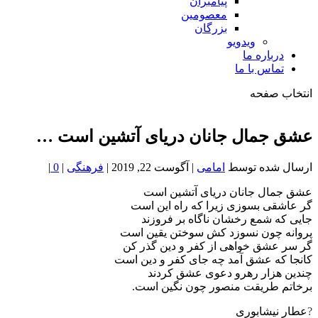
پیامبران
معصومین
بزرگان
ویدویو
درباره ما
تماس با ما
انتخاب صفحه
فصد
خون
عشق جمال جانان دریای آتشین است …
شمال
تهران
ارسال شده توسط
امامی
|
آگوست 22, 2019
|
فرهنگی
|
0
|
عشق جمال جانان دریای آتشین است
گر عاشقی بسوزی زیرا که راه این است
جایی که شمع رخشان ناگاه بر فروزند
پروانه چون نسوزد کش سوختن یقین است
گر سر عشق خواهی از کفر و دین گذر کن
کانجا که عشق آمد چه جای کفر و دین است
چندین هزار رهرو دعوی عشق کردند
برخاتم طریقت منصور چون نگین است.
?
عطار نیشابوری