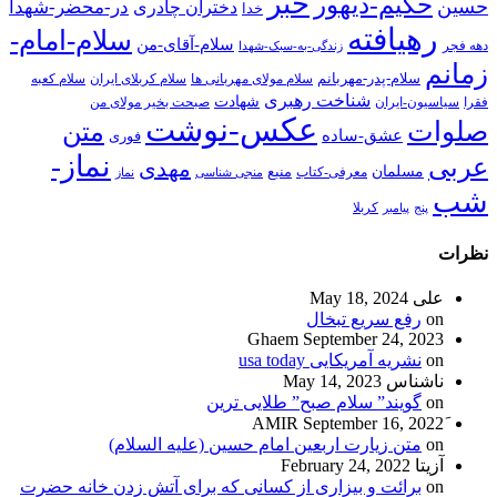
خبر
حکیم-دیهور
حسین
در-محضر-شهدا
دختران چادری
خدا
رهیافته
سلام-امام-
سلام-آقای-من
دهه فجر
زندگی-به-سبک-شهدا
زمانم
سلام-پدر-مهربانم
سلام مولای مهربانی ها
سلام کربلای ایران
سلام کعبه
شناخت رهبری
شهادت
فقرا
سیاسیون-ایران
صبحت بخیر مولای من
عکس-نوشت
صلوات
متن
عشق-ساده
فوری
نماز-
عربی
مهدی
مسلمان
منبع
معرفی-کتاب
منجی شناسی
نماز
شب
پنج
پیامبر
کربلا
نظرات
علی
May 18, 2024
on
رفع سریع تبخال
Ghaem
September 24, 2023
on
نشریه آمریکایی usa today
ناشناس
May 14, 2023
on
گویند” سلام صبح” طلایی ترین
September 16, 2022
on
متن زیارت اربعین امام حسین (علیه السلام)
آزیتا
February 24, 2022
on
برائت و بیزاری از کسانی که برای آتش زدن خانه حضرت