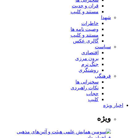
قران و حدیث
مستند و کلیپ
شهدا
خاطرات
وصیت نامه ها
مستند و کلیپ
گالری عکس
سیاست
اقتصادی
برون مرزی
جنگ نرم
روشنگری
فرهنگی
سخنرانی ها
نکات راهبردی
حجاب
کلیپ
اخبار ویژه
ویژه