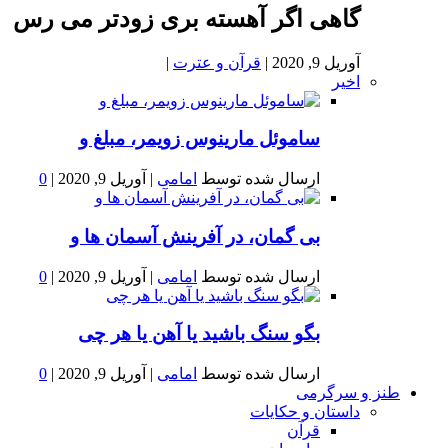
گاهی اگر آهسته بری زودتر می رس
آوریل 9, 2020
|
قرآن و عترت
|
اخیر
ساموئل مارینوس زویمر، مبلغ و
ارسال شده توسط
امامی
|
آوریل 9, 2020
|
0
بى گمان، در آفرينش آسمان ها و
ارسال شده توسط
امامی
|
آوریل 9, 2020
|
0
بگو سنگ باشید یا آهن یا هر چی
ارسال شده توسط
امامی
|
آوریل 9, 2020
|
0
طنز و سرگرمی
داستان و حکایات
قرآن