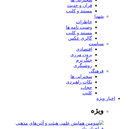
قران و حدیث
مستند و کلیپ
شهدا
خاطرات
وصیت نامه ها
مستند و کلیپ
گالری عکس
سیاست
اقتصادی
برون مرزی
جنگ نرم
روشنگری
فرهنگی
سخنرانی ها
نکات راهبردی
حجاب
کلیپ
اخبار ویژه
ویژه