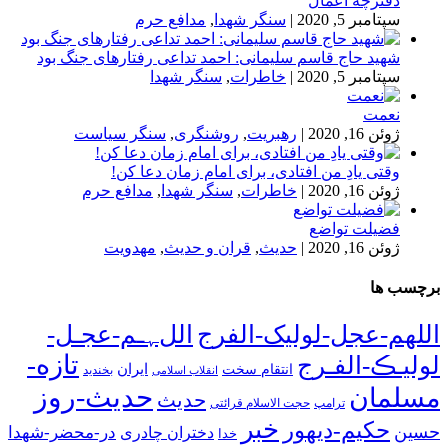
دفترچه اعمال
سپتامبر 5, 2020
|
سنگر شهدا
,
مدافع حرم
شهید حاج قاسم سلیمانی: احمد تداعی رفتارهای جنگ بود
سپتامبر 5, 2020
|
خاطرات
,
سنگر شهدا
نعمت
ژوئن 16, 2020
|
رهبریت
,
روشنگری
,
سنگر سیاست
وقتی یادِ من افتادی، برای امام زمان دعا کن!
ژوئن 16, 2020
|
خاطرات
,
سنگر شهدا
,
مدافع حرم
فضیلت تواضع
ژوئن 16, 2020
|
حدیث
,
قران و حدیث
,
مهدویت
برچسب ها
اللهم-عجل-لولیک-الفرج
اللﮩـم-عجـل-
تازه-
لولیـڪ-الفـرج
انتقام سخت
ایران
انقلاب اسلامی
بخندید
حدیث-روز
مسلمان
حدیث
ترامپ
حجت الاسلام قرائتی
خبر
حکیم-دیهور
حسین
در-محضر-شهدا
دختران چادری
خدا