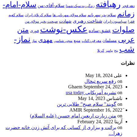
رهیافته
سلام-امام-
سلام-آقای-من
دهه فجر
زندگی-به-سبک-شهدا
زمانم
سلام-پدر-مهربانم
سلام مولای مهربانی ها
سلام کربلای ایران
سلام کعبه
شناخت رهبری
شهادت
فقرا
سیاسیون-ایران
صبحت بخیر مولای من
عکس-نوشت
صلوات
متن
عشق-ساده
فوری
نماز-
عربی
مهدی
مسلمان
منبع
معرفی-کتاب
منجی شناسی
نماز
شب
پنج
پیامبر
کربلا
نظرات
علی
May 18, 2024
on
رفع سریع تبخال
Ghaem
September 24, 2023
on
نشریه آمریکایی usa today
ناشناس
May 14, 2023
on
گویند” سلام صبح” طلایی ترین
September 16, 2022
on
متن زیارت اربعین امام حسین (علیه السلام)
آزیتا
February 24, 2022
on
برائت و بیزاری از کسانی که برای آتش زدن خانه حضرت
زهرا…