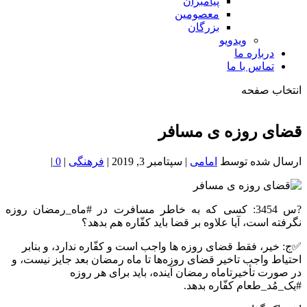
پیامبران
معصومین
بزرگان
ویدویو
درباره ما
تماس با ما
انتخاب صفحه
فصد
خون
قضای روزه ی مسافر
شمال
تهران
ارسال شده توسط
امامی
|
سپتامبر 3, 2019
|
فرهنگی
|
0
|
?س 3454: کسی که به خاطر مسافرت در #ماه_رمضان روزه
نگرفته است، آیا علاوه بر قضا باید کفّاره هم بدهد؟
✅ج: خیر، فقط قضای روزه ها واجب است و کفّاره ندارد، و بنابر
احتیاط واجب تاخیر قضای روزه‌ها تا ماه رمضان بعد جایز نیست، و
در صورت تأخیرتاماه رمضان آینده، باید برای هر روزه
#یک_مُد_طعام کفّاره بدهد.