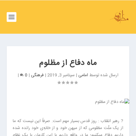
ف
ص
د
خ
و
ف
ن
ص
غ
د
ر
خ
ب
ماه دفاع از مظلوم
و
ت
ن
ه
ارسال شده توسط
امامی
|
سپتامبر 3, 2019
|
فرهنگی
|
0
|
ش
ر
م
ا
ا
ن
ل
ب
ت
ر
ه
ز
ر
?️ رهبر انقلاب : روز قدس بسیار مهم است. صرفاً این نیست که ما
گ
ا
از یک ملّت مظلومی که از میهن خود و از خانه‌ِی خود رانده شده
ر
ن
داریم دفاع میکنیم؛ ما در واقع داریم با این کارمان با یک نظام