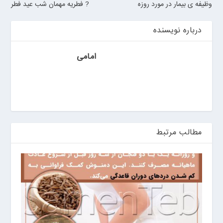
وظیفه ی بیمار در مورد روزه
? فطریه مهمان شب عید فطر
ر
ر
و
درباره نویسنده
ی
ا
امامی
ن
>
خ
ر
ی
د
ب
مطالب مرتبط
ا
ت
ر
ی
م
ا
ش