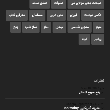
صبحت بخیر مولای من
صلوات
عشق-ساده
عکس-نوشت
فوری
متن عربی
مسلمان
معرفی-کتاب
منبع
منجی شناسی
مهدی
نماز
نماز-شب
پنج
پیامبر
کربلا
نظرات
علی
May 18, 2024
رفع سریع تبخال
on
Ghaem
September 24, 2023
نشریه آمریکایی usa today
on