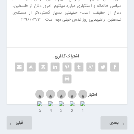
ا
سیاسی ظالمانه و استکباری مبارزه میکنیم. امروز دفاع از فلسطین،
ن
دفاع از حقیقت است؛ حقیقتی بسیار گسترده‌تر از مسئله‌ی
خ
فلسطین. راهپیمایی روز قدس خیلی مهم است . ۱۳۹۶/۰۳/۳۱
ش
ک
ش
و
ی
ی
اشتراک گذاری :
ت
ص
ف
ی
ه
امتیاز
آ
ب
ا
ب
بعدی
قبلی
ز
ا