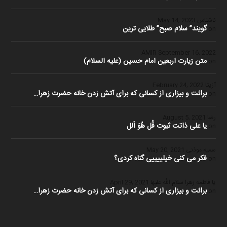
ناشناس
May 14, 2023
گویند” سلام صبح” طلایی ترین
on
September 16, 2022
متن زیارت اربعین امام حسین (علیه السلام)
on
آزیتا
February 24, 2022
برائت و بیزاری از کسانی که برای آتش زدن خانه حضرت زهرا…
on
رضا
August 5, 2021
یا علی ذاتت ثبوت قُل هُوَ اَلل
on
سمیه موذنی
May 20, 2021
فکر می کنی خیلییییی گناه کردی؟
on
یا فاطمه زهرا سلام الله علیها
April 29, 2021
برائت و بیزاری از کسانی که برای آتش زدن خانه حضرت زهرا…
on