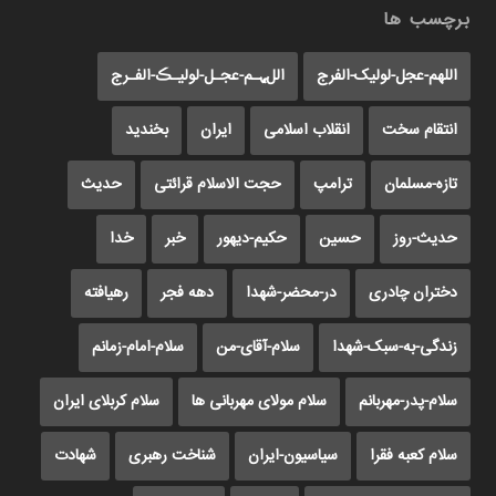
برچسب ها
اللهم-عجل-لولیک-الفرج
اللﮩـم-عجـل-لولیـڪ-الفـرج
انتقام سخت
انقلاب اسلامی
ایران
بخندید
تازه-مسلمان
ترامپ
حجت الاسلام قرائتی
حدیث
حدیث-روز
حسین
حکیم-دیهور
خبر
خدا
دختران چادری
در-محضر-شهدا
دهه فجر
رهیافته
زندگی-به-سبک-شهدا
سلام-آقای-من
سلام-امام-زمانم
سلام-پدر-مهربانم
سلام مولای مهربانی ها
سلام کربلای ایران
سلام کعبه فقرا
سیاسیون-ایران
شناخت رهبری
شهادت