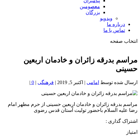
پیامبران
معصومین
بزرگان
ویدویو
درباره ما
تماس با ما
انتخاب صفحه
فصد
خون
مراسم بدرقه زائران و خادمان اربعین
شمال
حسینی
تهران
ارسال شده توسط
امامی
|
اکتبر 5, 2019
|
فرهنگی
|
0
|
مراسم بدرقه زائران و خادمان اربعین حسینی از حرم مطهر امام
رضا علیه السلام باحضور تولیت آستان قدس رضوی
اشتراک گذاری :
امتیاز