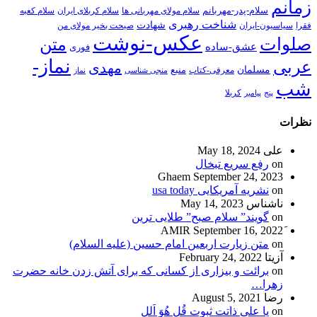
زمانم
سلام-پدر-مهربانم
سلام مولای مهربانی ها
سلام کربلای ایران
سلام کعبه
شناخت رهبری
شهادت
فقرا
سیاسیون-ایران
صبحت بخیر مولای من
عکس-نوشت
صلوات
متن
عشق-ساده
فوری
نماز-
عربی
مهدی
مسلمان
منبع
معرفی-کتاب
منجی شناسی
نماز
شب
پنج
پیامبر
کربلا
نظرات
علی
May 18, 2024
on
رفع سریع تبخال
Ghaem
September 24, 2023
on
نشریه آمریکایی usa today
ناشناس
May 14, 2023
on
گویند” سلام صبح” طلایی ترین
September 16, 2022
on
متن زیارت اربعین امام حسین (علیه السلام)
آزیتا
February 24, 2022
on
برائت و بیزاری از کسانی که برای آتش زدن خانه حضرت
زهرا…
رضا
August 5, 2021
on
یا علی ذاتت ثبوت قُل هُوَ اَلل