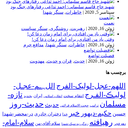
شهید حاج قاسم سلیمانی: احمد تداعی رفتارهای جنگ بود
سپتامبر 5, 2020
|
خاطرات
,
سنگر شهدا
نعمت
ژوئن 16, 2020
|
رهبریت
,
روشنگری
,
سنگر سیاست
وقتی یادِ من افتادی، برای امام زمان دعا کن!
ژوئن 16, 2020
|
خاطرات
,
سنگر شهدا
,
مدافع حرم
فضیلت تواضع
ژوئن 16, 2020
|
حدیث
,
قران و حدیث
,
مهدویت
برچسب ها
اللهم-عجل-لولیک-الفرج
اللﮩـم-عجـل-
تازه-
لولیـڪ-الفـرج
انتقام سخت
ایران
انقلاب اسلامی
بخندید
حدیث-روز
مسلمان
حدیث
ترامپ
حجت الاسلام قرائتی
خبر
حکیم-دیهور
حسین
در-محضر-شهدا
دختران چادری
خدا
رهیافته
سلام-امام-
سلام-آقای-من
دهه فجر
زندگی-به-سبک-شهدا