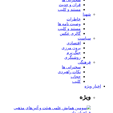
قران و حدیث
مستند و کلیپ
شهدا
خاطرات
وصیت نامه ها
مستند و کلیپ
گالری عکس
سیاست
اقتصادی
برون مرزی
جنگ نرم
روشنگری
فرهنگی
سخنرانی ها
نکات راهبردی
حجاب
کلیپ
اخبار ویژه
ویژه