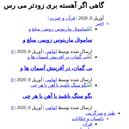
گاهی اگر آهسته بری زودتر می رس
آوریل 9, 2020
|
قرآن و عترت
|
اخیر
ساموئل مارینوس زویمر، مبلغ و
ارسال شده توسط
امامی
|
آوریل 9, 2020
|
0
بى گمان، در آفرينش آسمان ها و
ارسال شده توسط
امامی
|
آوریل 9, 2020
|
0
بگو سنگ باشید یا آهن یا هر چی
ارسال شده توسط
امامی
|
آوریل 9, 2020
|
0
طنز و سرگرمی
داستان و حکایات
قرآن