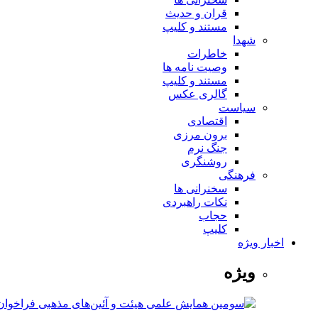
قران و حدیث
مستند و کلیپ
شهدا
خاطرات
وصیت نامه ها
مستند و کلیپ
گالری عکس
سیاست
اقتصادی
برون مرزی
جنگ نرم
روشنگری
فرهنگی
سخنرانی ها
نکات راهبردی
حجاب
کلیپ
اخبار ویژه
ویژه