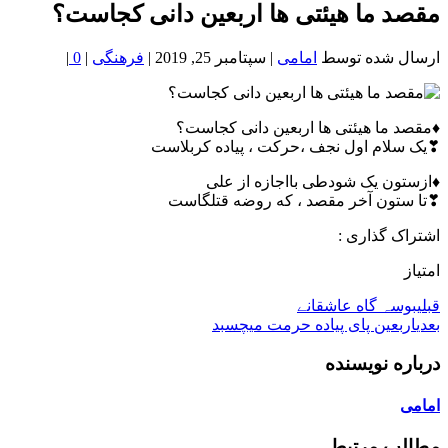
خون
مقصد ما هیئتی ها اربعین دانی کجاست؟
شمال
تهران
ارسال شده توسط
امامی
|
سپتامبر 25, 2019
|
فرهنگی
|
0
|
♦️مقصد ما هیئتی ها اربعین دانی کجاست؟
❣یک سلام اول نجف ،حرکت ، پیاده کربلاست
♦️ازستون یک شودطی بااجازه از علی
❣تا ستون آخر مقصد ، که روضه قتلگاست
اشتراک گذاری :
امتیاز
قبلی
بوسہ گاه عاشقانے
بعدی
اربعین ‌پای پیاده حرمت میچسبد
درباره نویسنده
امامی
مطالب مرتبط