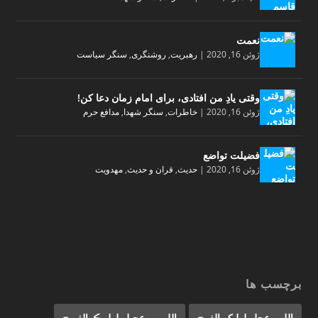
نعمت
ژوئن 16, 2020
|
رهبریت
,
روشنگری
,
سنگر سیاست
وقتی یادِ من افتادی، برای امام زمان دعا کن!
ژوئن 16, 2020
|
خاطرات
,
سنگر شهدا
,
مدافع حرم
فضیلت تواضع
ژوئن 16, 2020
|
حدیث
,
قران و حدیث
,
مهدویت
برچسب ها
اللهم-عجل-لولیک-الفرج
اللﮩـم-عجـل-لولیـڪ-الفـرج