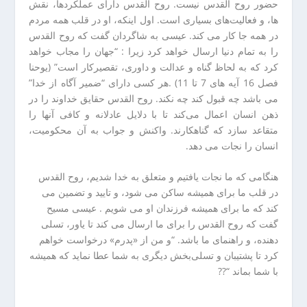
ا
حضور روح القدس نیست. روح القدس دارای عملکردها، نقش
ن
ها، و فعالیت‌های بسیاری است. اول اینکه، او در قلب همه مردم
خ
در همه جا کار می کند. عیسی به شاگردان گفت که روح القدس
ش
را به تمام دنیا ارسال خواهد کرد زیرا : “جهان را مجاب خواهد
ک
کرد که به‌ لحاظ گناه و عدالت و داوری، تقصیرکار است” (یوحنا
ش
فصل 16 آیه های 7 تا 11) .هر کسی‌ دارای “ضمیر آگاه از خدا”
و
می باشد چه قبول کند چه نکند. روح القدس حقایق خداوند را در
ی
ذهن انسان اعمال می‌کند تا با دلایل عادلانه و کافی‌ آنها را
ی
متقاعد سازد که گناهکارند. واکنش و جواب به آن محکومیت،
ت
انسان را نجات می دهد.
ص
ف
هنگامی که ما نجات یافتیم و متعلق به خدا شدیم، روح القدس
ی
در قلب ما برای همیشه ساکن می شود، و تایید و تضمین می
ه
کند که ما برای همیشه فرزندان او می شویم . عیسی مسیح
آ
گفت که روح القدس را برای ما ارسال می کند تا یاور، تسلی
ب
دهنده، و راهنمای ما باشد. “و من از «پدرم» درخواست خواهم
ا
كرد تا پشتيبان و تسلی‌بخش ديگری به شما عطا نمايد كه هميشه
ب
با شما بماند “??
ز
ا