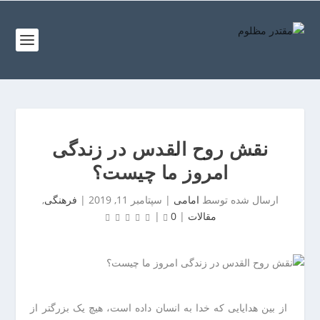
ف
ص
د
خ
و
ف
ن
ص
غ
د
ر
خ
ب
نقش روح القدس در زندگی
و
ت
امروز ما چیست؟
ن
ه
ش
ر
ارسال شده توسط
امامی
|
سپتامبر 11, 2019
|
فرهنگی
,
م
ا
مقالات
|
0
|
ا
ن
ل
ب
ت
ر
ه
ز
ر
گ
ا
ر
از بین هدایایی که خدا به انسان داده است، هیچ یک بزرگتر از
ن