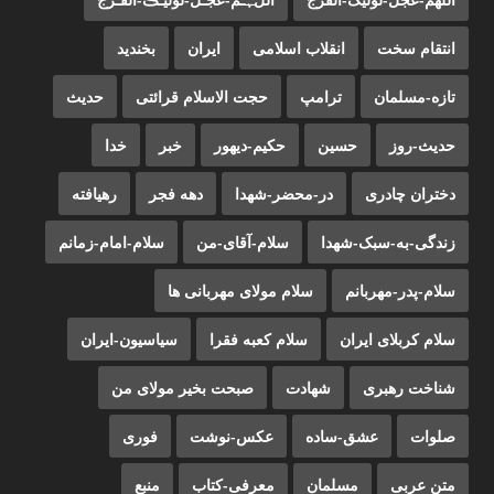
انتقام سخت
انقلاب اسلامی
ایران
بخندید
تازه-مسلمان
ترامپ
حجت الاسلام قرائتی
حدیث
حدیث-روز
حسین
حکیم-دیهور
خبر
خدا
دختران چادری
در-محضر-شهدا
دهه فجر
رهیافته
زندگی-به-سبک-شهدا
سلام-آقای-من
سلام-امام-زمانم
سلام-پدر-مهربانم
سلام مولای مهربانی ها
سلام کربلای ایران
سلام کعبه فقرا
سیاسیون-ایران
شناخت رهبری
شهادت
صبحت بخیر مولای من
صلوات
عشق-ساده
عکس-نوشت
فوری
متن عربی
مسلمان
معرفی-کتاب
منبع