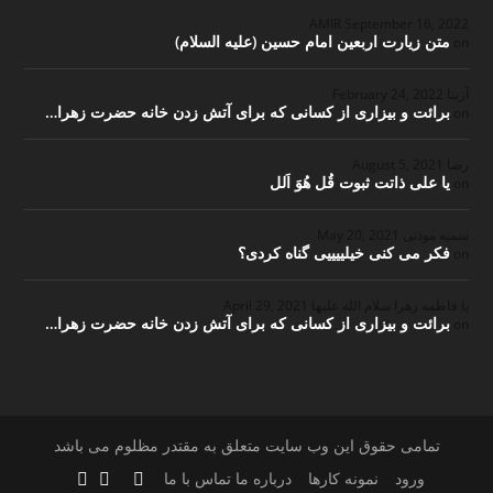
September 16, 2022
متن زیارت اربعین امام حسین (علیه السلام)
on
آزیتا
February 24, 2022
برائت و بیزاری از کسانی که برای آتش زدن خانه حضرت زهرا…
on
رضا
August 5, 2021
یا علی ذاتت ثبوت قُل هُوَ اَلل
on
سمیه موذنی
May 20, 2021
فکر می کنی خیلییییی گناه کردی؟
on
یا فاطمه زهرا سلام الله علیها
April 29, 2021
برائت و بیزاری از کسانی که برای آتش زدن خانه حضرت زهرا…
on
تمامی حقوق این وب سایت متعلق به مقتدر مظلوم می باشد
ورود
نمونه کارها
درباره ما
تماس با ما