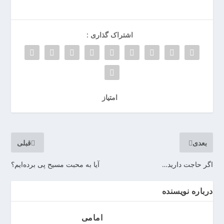
ر
ر
و
اشتراک گذاری :
ی
ا
ن
>
خ
امتیاز
ر
ی
د
ب
بعدی
قبلی
ا
ت
اگر حاجت دارید…
آیا به محبت مسیح پی برده‌ایم؟
ر
ی
م
درباره نویسنده
ا
ش
امامی