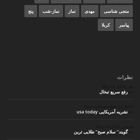
منجی شناسی
مهدی
نماز
نماز-شب
پنج
پیامبر
کربلا
نظرات
علی
May 18, 2024
رفع سریع تبخال
on
Ghaem
September 24, 2023
نشریه آمریکایی usa today
on
ناشناس
May 14, 2023
گویند” سلام صبح” طلایی ترین
on