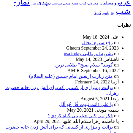
نماز-
عربی
مهدی
مسلمان
منبع
معرفی-کتاب
منجی شناسی
نماز
شب
پنج
پیامبر
کربلا
نظرات
علی
May 18, 2024
on
رفع سریع تبخال
Ghaem
September 24, 2023
on
نشریه آمریکایی usa today
ناشناس
May 14, 2023
on
گویند” سلام صبح” طلایی ترین
September 16, 2022
on
متن زیارت اربعین امام حسین (علیه السلام)
آزیتا
February 24, 2022
on
برائت و بیزاری از کسانی که برای آتش زدن خانه حضرت
زهرا…
رضا
August 5, 2021
on
یا علی ذاتت ثبوت قُل هُوَ اَلل
سمیه موذنی
May 20, 2021
on
فکر می کنی خیلییییی گناه کردی؟
یا فاطمه زهرا سلام الله علیها
April 29, 2021
on
برائت و بیزاری از کسانی که برای آتش زدن خانه حضرت
زهرا…