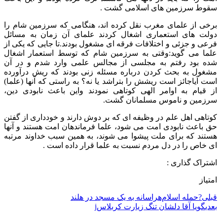
سقوط سرزمین های اسلامی گشت .
برخی از علمای مغرب نقل كرده اند، هنگامی كه سرزمین شام را
دولت های استعماری اشغال كردند علمای آن زمان به مسائل
فرعی و جزئی و اختلافات فرقه ای مشغول بودند.تا جایی كه یكی از
علما مى گوید:وقتی به سرزمین شام كه توسط استعمار اشغال
شده بود رفتم به مجلسی از مجالس علمی وارد شدم و در آن
مشغول به بحث کردن درباره مسئله زنی بودند كه ریش درآورده
است آیاجائز است ریشش را بتراشد یا نه؟ به راستی كه آنها (علما)
از قیام به اوامر الهی كوتاهی نمودند واین باعث نابودی دین،
سرزمین و ناموس مسلمانان گشت.
كوتاهی اهل علم در وظیفه ای که بر دوش دارند و خودداری از گفتن
حق باعث نابودی امت مى شود، علما فرماندهان امت هستند و آنها
هستند كه برای ملت پیشوا مى شوند، به همین سبب خداوند مرتبه
ای خاص را در دل مردم نسبت به علما قرار داده است .
اشتراک گذاری :
امتیاز
قبلی
?حمله اسلام‌هراسانه به یک مسجد در هلند
بعدی
گویا آقا دلشان تنگ زیارت کربلاسj