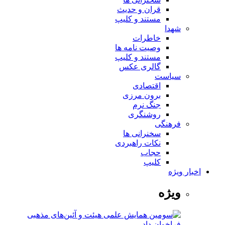
قران و حدیث
مستند و کلیپ
شهدا
خاطرات
وصیت نامه ها
مستند و کلیپ
گالری عکس
سیاست
اقتصادی
برون مرزی
جنگ نرم
روشنگری
فرهنگی
سخنرانی ها
نکات راهبردی
حجاب
کلیپ
اخبار ویژه
ویژه