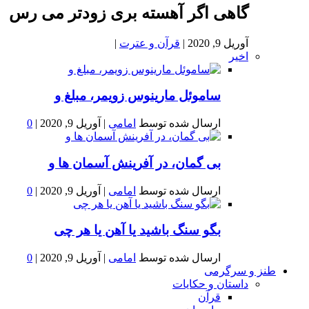
گاهی اگر آهسته بری زودتر می رس
آوریل 9, 2020
|
قرآن و عترت
|
اخیر
ساموئل مارینوس زویمر، مبلغ و
ارسال شده توسط
امامی
|
آوریل 9, 2020
|
0
بى گمان، در آفرينش آسمان ها و
ارسال شده توسط
امامی
|
آوریل 9, 2020
|
0
بگو سنگ باشید یا آهن یا هر چی
ارسال شده توسط
امامی
|
آوریل 9, 2020
|
0
طنز و سرگرمی
داستان و حکایات
قرآن