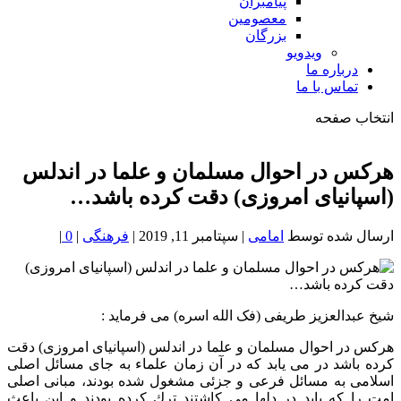
پیامبران
معصومین
بزرگان
ویدویو
درباره ما
تماس با ما
انتخاب صفحه
فصد
خون
هركس در احوال مسلمان و علما در اندلس
شمال
(اسپانیای امروزی) دقت كرده باشد…
تهران
ارسال شده توسط
امامی
|
سپتامبر 11, 2019
|
فرهنگی
|
0
|
شیخ عبدالعزیز طریفی (فک الله اسره) می فرماید :
هركس در احوال مسلمان و علما در اندلس (اسپانیای امروزی) دقت
كرده باشد در می یابد كه در آن زمان علماء به جای مسائل اصلی
اسلامی به مسائل فرعی و جزئی مشغول شده بودند، مبانی اصلی
امت را كه باید در دلها مى كاشتند ترك كرده بودند و این باعث