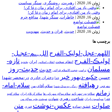
ژوئن 16, 2020
|
رهبریت
,
روشنگری
,
سنگر سیاست
وقتی یادِ من افتادی، برای امام زمان دعا کن!
ژوئن 16, 2020
|
خاطرات
,
سنگر شهدا
,
مدافع حرم
فضیلت تواضع
ژوئن 16, 2020
|
حدیث
,
قران و حدیث
,
مهدویت
برچسب ها
اللهم-عجل-لولیک-الفرج
اللﮩـم-عجـل-
تازه-
لولیـڪ-الفـرج
انتقام سخت
ایران
انقلاب اسلامی
بخندید
حدیث-روز
مسلمان
حدیث
ترامپ
حجت الاسلام قرائتی
خبر
حکیم-دیهور
حسین
در-محضر-شهدا
دختران چادری
خدا
رهیافته
سلام-امام-
سلام-آقای-من
دهه فجر
زندگی-به-سبک-شهدا
زمانم
سلام-پدر-مهربانم
سلام مولای مهربانی ها
سلام کربلای ایران
سلام کعبه
شناخت رهبری
شهادت
فقرا
سیاسیون-ایران
صبحت بخیر مولای من
عکس-نوشت
صلوات
متن
عشق-ساده
فوری