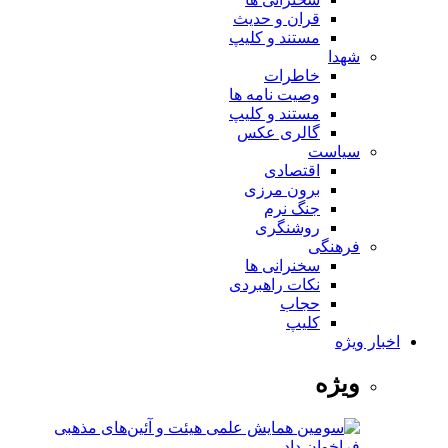
قران و حدیث
مستند و کلیپ
شهدا
خاطرات
وصیت نامه ها
مستند و کلیپ
گالری عکس
سیاست
اقتصادی
برون مرزی
جنگ نرم
روشنگری
فرهنگی
سخنرانی ها
نکات راهبردی
حجاب
کلیپ
اخبار ویژه
ویژه