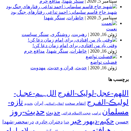
سپتامبر 5, 2020
|
سنگر شهدا
,
مدافع حرم
شهید حاج قاسم سلیمانی: احمد تداعی رفتارهای جنگ بود
سپتامبر 5, 2020
|
خاطرات
,
سنگر شهدا
نعمت
ژوئن 16, 2020
|
رهبریت
,
روشنگری
,
سنگر سیاست
وقتی یادِ من افتادی، برای امام زمان دعا کن!
ژوئن 16, 2020
|
خاطرات
,
سنگر شهدا
,
مدافع حرم
فضیلت تواضع
ژوئن 16, 2020
|
حدیث
,
قران و حدیث
,
مهدویت
برچسب ها
اللهم-عجل-لولیک-الفرج
اللﮩـم-عجـل-
تازه-
لولیـڪ-الفـرج
انتقام سخت
ایران
انقلاب اسلامی
بخندید
حدیث-روز
مسلمان
حدیث
ترامپ
حجت الاسلام قرائتی
خبر
حکیم-دیهور
حسین
در-محضر-شهدا
دختران چادری
خدا
رهیافته
سلام-امام-