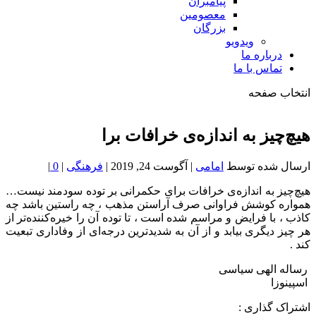
پیامبران
معصومین
بزرگان
ویدویو
درباره ما
تماس با ما
انتخاب صفحه
فصد
خون
هیچ‌چیز به اندازه‌ی خرافات برا
شمال
تهران
ارسال شده توسط
امامی
|
آگوست 24, 2019
|
فرهنگی
|
0
|
هیچ‌چیز به اندازه‌ی خرافات برای حکمرانی بر توده سودمند نیست…
همواره کوشش فراوانی صرف آراستن مذهب ، چه راستین باشد چه
کاذب ، با فرایض و مراسم شده است ، تا توده آن را خیره‌کننده‌تر از
هر چیز دیگری بیابد و از آن به شدید‌ترین درجه‌ای از وفاداری تبعیت
کند .
‏⁧ رساله الهی سیاسی ⁩
‏⁧ اسپینوزا ⁩
اشتراک گذاری :