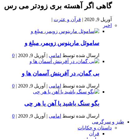
گاهی اگر آهسته بری زودتر می رس
آوریل 9, 2020
|
قرآن و عترت
|
اخیر
ساموئل مارینوس زویمر، مبلغ و
ارسال شده توسط
امامی
|
آوریل 9, 2020
|
0
بى گمان، در آفرينش آسمان ها و
ارسال شده توسط
امامی
|
آوریل 9, 2020
|
0
بگو سنگ باشید یا آهن یا هر چی
ارسال شده توسط
امامی
|
آوریل 9, 2020
|
0
طنز و سرگرمی
داستان و حکایات
قرآن