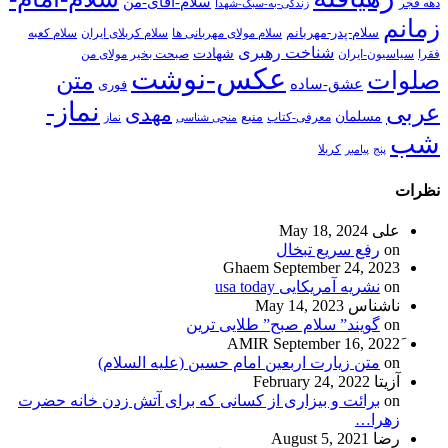
سلام-آقای-من
دهه فجر
زندگی-به-سبک-شهدا
زمانم
سلام-پدر-مهربانم
سلام مولای مهربانی ها
سلام کربلای ایران
سلام کعبه
شناخت رهبری
شهادت
فقرا
سیاسیون-ایران
صبحت بخیر مولای من
عکس-نوشت
صلوات
متن
عشق-ساده
فوری
نماز-
عربی
مهدی
مسلمان
منبع
معرفی-کتاب
منجی شناسی
نماز
شب
پنج
پیامبر
کربلا
نظرات
علی
May 18, 2024
on
رفع سریع تبخال
Ghaem
September 24, 2023
on
نشریه آمریکایی usa today
ناشناس
May 14, 2023
on
گویند” سلام صبح” طلایی ترین
September 16, 2022
on
متن زیارت اربعین امام حسین (علیه السلام)
آزیتا
February 24, 2022
on
برائت و بیزاری از کسانی که برای آتش زدن خانه حضرت
زهرا…
رضا
August 5, 2021