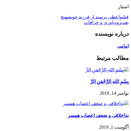
امتیاز
قبلی
واعظی پرسید از فرزند خویشهیچ
بعدی
زودباورى و خرافات
درباره نویسنده
امامی
مطالب مرتبط
بِسْمِ اللهِ الرَّحْمَنِ الرَّ
نوامبر 14, 2019
بداخلاقی و ضعف اعصاب همسر
آگوست 1, 2019