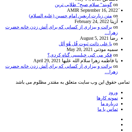
on
گویند” سلام صبح” طلایی ترین
September 16, 2022
on
متن زیارت اربعین امام حسین (علیه السلام)
آزیتا
February 24, 2022
on
برائت و بیزاری از کسانی که برای آتش زدن خانه حضرت
زهرا…
رضا
August 5, 2021
on
یا علی ذاتت ثبوت قُل هُوَ اَلل
سمیه موذنی
May 20, 2021
on
فکر می کنی خیلییییی گناه کردی؟
یا فاطمه زهرا سلام الله علیها
April 29, 2021
on
برائت و بیزاری از کسانی که برای آتش زدن خانه حضرت
زهرا…
تمامی حقوق این وب سایت متعلق به مقتدر مظلوم می باشد
ورود
نمونه کارها
درباره ما
تماس با ما