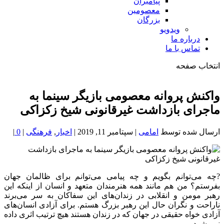
پیامبران
معصومین
بزرگان
ویدویو
درباره ما
تماس با ما
انتخاب صفحه
فصد
خون
واکنش پروانه معصومی بازیگر سینما به
شمال
ماجرای بازداشت غیرقانونی شیخ زکزاکی
تهران
ارسال شده توسط
امامی
|
سپتامبر 11, 2019
|
اخبار
,
فرهنگی
|
0
|
?چه می‌توانم بگویم و چه پیامی می‌توانم برای ظالمان جهان
بفرستم؟ من هم مانند همه هنرمندان متعهد و انسان از اینکه این
رهبر مومن و انقلابی در زندان‌های این سفاکان به سر می‌برند
ناراحت و نگران حال این رهبر بزرگ هستم. برای آزادی انسان‌های
آزادی خواه حقیقی در جهان که در زندان هستند هیچ ترتیب اثری داده
نمی‌شود.