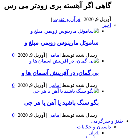
گاهی اگر آهسته بری زودتر می رس
آوریل 9, 2020
|
قرآن و عترت
|
اخیر
ساموئل مارینوس زویمر، مبلغ و
ارسال شده توسط
امامی
|
آوریل 9, 2020
|
0
بى گمان، در آفرينش آسمان ها و
ارسال شده توسط
امامی
|
آوریل 9, 2020
|
0
بگو سنگ باشید یا آهن یا هر چی
ارسال شده توسط
امامی
|
آوریل 9, 2020
|
0
طنز و سرگرمی
داستان و حکایات
قرآن