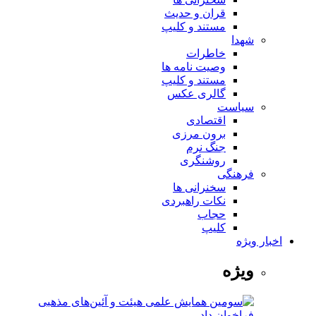
قران و حدیث
مستند و کلیپ
شهدا
خاطرات
وصیت نامه ها
مستند و کلیپ
گالری عکس
سیاست
اقتصادی
برون مرزی
جنگ نرم
روشنگری
فرهنگی
سخنرانی ها
نکات راهبردی
حجاب
کلیپ
اخبار ویژه
ویژه