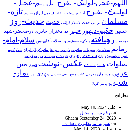
اللهم-عجل-لولیک-الفرج
اللﮩـم-عجـل-
تازه-
لولیـڪ-الفـرج
انتقام سخت
ایران
انقلاب اسلامی
بخندید
حدیث-روز
مسلمان
حدیث
ترامپ
حجت الاسلام قرائتی
خبر
حکیم-دیهور
حسین
در-محضر-شهدا
دختران چادری
خدا
رهیافته
سلام-امام-
سلام-آقای-من
دهه فجر
زندگی-به-سبک-شهدا
زمانم
سلام-پدر-مهربانم
سلام مولای مهربانی ها
سلام کربلای ایران
سلام کعبه
شناخت رهبری
شهادت
فقرا
سیاسیون-ایران
صبحت بخیر مولای من
عکس-نوشت
صلوات
متن
عشق-ساده
فوری
نماز-
عربی
مهدی
مسلمان
منبع
معرفی-کتاب
منجی شناسی
نماز
شب
پنج
پیامبر
کربلا
نظرات
علی
May 18, 2024
on
رفع سریع تبخال
Ghaem
September 24, 2023
on
نشریه آمریکایی usa today
ناشناس
May 14, 2023