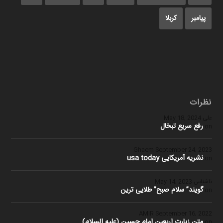
پیامبر
کربلا
نظرات
علی
May 18, 2024
رفع سریع تبخال
on
Ghaem
September 24, 2023
نشریه آمریکایی usa today
on
ناشناس
May 14, 2023
گویند” سلام صبح” طلایی ترین
on
September 16, 2022
متن زیارت اربعین امام حسین (علیه السلام)
on