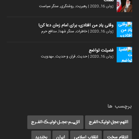
نعمت
ژوئن 16, 2020
|
رهبریت
,
روشنگری
,
سنگر سیاست
وقتی یادِ من افتادی، برای امام زمان دعا کن!
ژوئن 16, 2020
|
خاطرات
,
سنگر شهدا
,
مدافع حرم
فضیلت تواضع
ژوئن 16, 2020
|
حدیث
,
قران و حدیث
,
مهدویت
برچسب ها
اللهم-عجل-لولیک-الفرج
اللﮩـم-عجـل-لولیـڪ-الفـرج
انتقام سخت
انقلاب اسلامی
ایران
بخندید