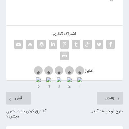
ر
ر
و
ی
ا
اشتراک گذاری :
ن
>
خ
ر
ی
د
امتیاز
ب
ا
ت
ر
بعدی
قبلی
ی
م
طرح او خواهد آمد…
آیا عرق کردن باعث لاغری
ا
میشود؟
ش