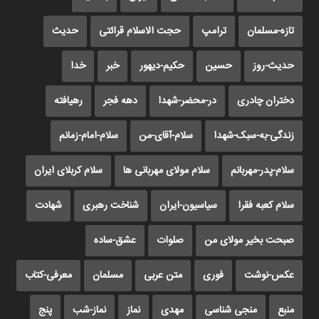
تازه-مسلمان
ترامپ
حجت الاسلام قرائتی
حدیث
حدیث-روز
حسین
حکیم-دیهور
خبر
خدا
دختران چادری
در-محضر-شهدا
دهه فجر
رهیافته
زندگی-به-سبک-شهدا
سلام-آقای-من
سلام-امام-زمانم
سلام-پدر-مهربانم
سلام مولای مهربانی ها
سلام کربلای ایران
سلام کعبه فقرا
سیاسیون-ایران
شناخت رهبری
شهادت
صبحت بخیر مولای من
صلوات
عشق-ساده
عکس-نوشت
فوری
متن عربی
مسلمان
معرفی-کتاب
منبع
منجی شناسی
مهدی
نماز
نماز-شب
پنج