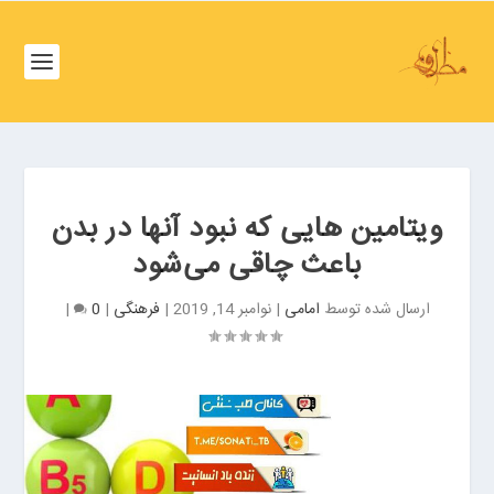
ف
ص
د
خ
و
ف
ن
ص
غ
د
ر
خ
ب
ویتامین هایی که نبود آنها در بدن
و
ت
باعث چاقی می‌شود
ن
ه
ش
ر
ارسال شده توسط
امامی
|
نوامبر 14, 2019
|
فرهنگی
|
0
|
م
ا
ا
ن
ل
ب
ت
ر
ه
ز
ر
گ
ا
ر
ن