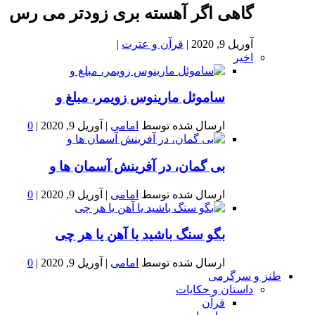
گاهی اگر آهسته بری زودتر می رس
آوریل 9, 2020
|
قرآن و عترت
|
اخیر
ساموئل مارینوس زویمر، مبلغ و
ارسال شده توسط
امامی
|
آوریل 9, 2020
|
0
بى گمان، در آفرينش آسمان ها و
ارسال شده توسط
امامی
|
آوریل 9, 2020
|
0
بگو سنگ باشید یا آهن یا هر چی
ارسال شده توسط
امامی
|
آوریل 9, 2020
|
0
طنز و سرگرمی
داستان و حکایات
قرآن