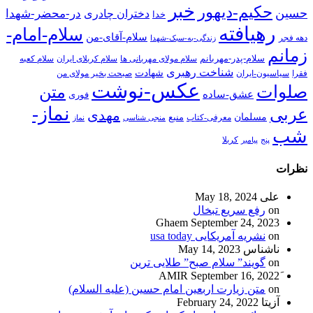
خبر
حکیم-دیهور
حسین
در-محضر-شهدا
دختران چادری
خدا
رهیافته
سلام-امام-
سلام-آقای-من
دهه فجر
زندگی-به-سبک-شهدا
زمانم
سلام-پدر-مهربانم
سلام مولای مهربانی ها
سلام کربلای ایران
سلام کعبه
شناخت رهبری
شهادت
فقرا
سیاسیون-ایران
صبحت بخیر مولای من
عکس-نوشت
صلوات
متن
عشق-ساده
فوری
نماز-
عربی
مهدی
مسلمان
منبع
معرفی-کتاب
منجی شناسی
نماز
شب
پنج
پیامبر
کربلا
نظرات
علی
May 18, 2024
on
رفع سریع تبخال
Ghaem
September 24, 2023
on
نشریه آمریکایی usa today
ناشناس
May 14, 2023
on
گویند” سلام صبح” طلایی ترین
September 16, 2022
on
متن زیارت اربعین امام حسین (علیه السلام)
آزیتا
February 24, 2022