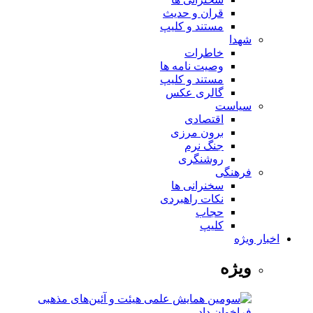
قران و حدیث
مستند و کلیپ
شهدا
خاطرات
وصیت نامه ها
مستند و کلیپ
گالری عکس
سیاست
اقتصادی
برون مرزی
جنگ نرم
روشنگری
فرهنگی
سخنرانی ها
نکات راهبردی
حجاب
کلیپ
اخبار ویژه
ویژه