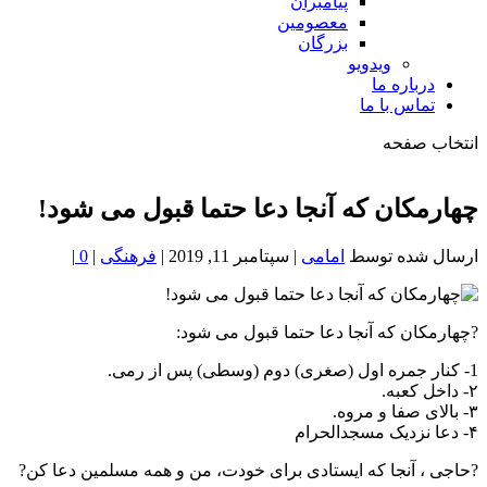
پیامبران
معصومین
بزرگان
ویدویو
درباره ما
تماس با ما
انتخاب صفحه
فصد
خون
چهارمکان که آنجا دعا حتما قبول می شود!
شمال
تهران
ارسال شده توسط
امامی
|
سپتامبر 11, 2019
|
فرهنگی
|
0
|
?چهارمکان که آنجا دعا حتما قبول می شود:
1- کنار جمره اول (صغری) دوم (وسطی) پس از رمی.
۲- داخل کعبه.
۳- بالای صفا و مروه.
۴- دعا نزدیک مسجدالحرام
?حاجی ، آنجا که ایستادی برای خودت، من و همه مسلمین دعا کن?