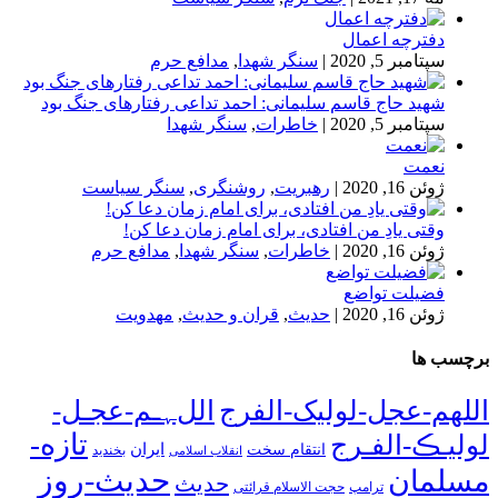
دفترچه اعمال
سپتامبر 5, 2020
|
سنگر شهدا
,
مدافع حرم
شهید حاج قاسم سلیمانی: احمد تداعی رفتارهای جنگ بود
سپتامبر 5, 2020
|
خاطرات
,
سنگر شهدا
نعمت
ژوئن 16, 2020
|
رهبریت
,
روشنگری
,
سنگر سیاست
وقتی یادِ من افتادی، برای امام زمان دعا کن!
ژوئن 16, 2020
|
خاطرات
,
سنگر شهدا
,
مدافع حرم
فضیلت تواضع
ژوئن 16, 2020
|
حدیث
,
قران و حدیث
,
مهدویت
برچسب ها
اللهم-عجل-لولیک-الفرج
اللﮩـم-عجـل-
تازه-
لولیـڪ-الفـرج
انتقام سخت
ایران
انقلاب اسلامی
بخندید
حدیث-روز
مسلمان
حدیث
ترامپ
حجت الاسلام قرائتی