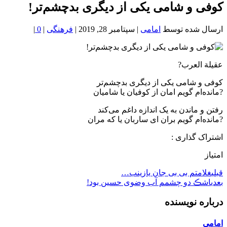
خون
کوفی و شامی یکی از دیگری بدچشم‌تر!
شمال
تهران
ارسال شده توسط
امامی
|
سپتامبر 28, 2019
|
فرهنگی
|
0
|
عقیلة العرب?
کوفی و شامی یکی از دیگری بدچشم‌تر
?مانده‌ام گویم امان از کوفیان یا شامیان
رفتن و ماندن به یک اندازه داغم می‌کند
?مانده‌ام گویم بران ای ساربان یا که مران
اشتراک گذاری :
امتیاز
قبلی
غلامتم بی بی جان یازینب…
بعدی
اشڪ دو چشمم آب وضوی حسین بود!
درباره نویسنده
امامی