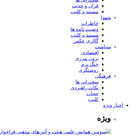
قران و حدیث
مستند و کلیپ
شهدا
خاطرات
وصیت نامه ها
مستند و کلیپ
گالری عکس
سیاست
اقتصادی
برون مرزی
جنگ نرم
روشنگری
فرهنگی
سخنرانی ها
نکات راهبردی
حجاب
کلیپ
اخبار ویژه
ویژه