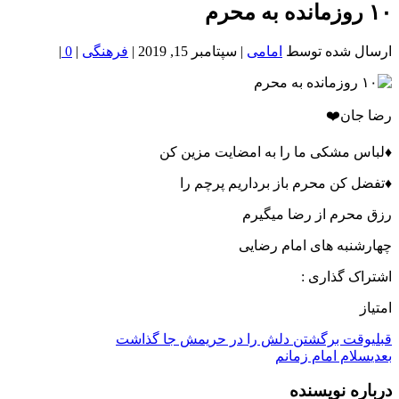
خون
۱۰ روزمانده به محرم
شمال
تهران
ارسال شده توسط
امامی
|
سپتامبر 15, 2019
|
فرهنگی
|
0
|
رضا جان❤️
♦️لباس مشکی ما را به امضایت مزین کن
♦️تفضل کن محرم باز برداریم پرچم را
رزق محرم از رضا میگیرم
چهارشنبه های امام رضایی
اشتراک گذاری :
امتیاز
قبلی
وقت برگشتن دلش را در حریمش جا گذاشت
بعدی
سلام امام زمانم
درباره نویسنده