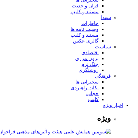
قران و حدیث
مستند و کلیپ
شهدا
خاطرات
وصیت نامه ها
مستند و کلیپ
گالری عکس
سیاست
اقتصادی
برون مرزی
جنگ نرم
روشنگری
فرهنگی
سخنرانی ها
نکات راهبردی
حجاب
کلیپ
اخبار ویژه
ویژه