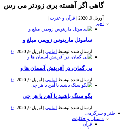
گاهی اگر آهسته بری زودتر می رس
آوریل 9, 2020
|
قرآن و عترت
|
اخیر
ساموئل مارینوس زویمر، مبلغ و
ارسال شده توسط
امامی
|
آوریل 9, 2020
|
0
بى گمان، در آفرينش آسمان ها و
ارسال شده توسط
امامی
|
آوریل 9, 2020
|
0
بگو سنگ باشید یا آهن یا هر چی
ارسال شده توسط
امامی
|
آوریل 9, 2020
|
0
طنز و سرگرمی
داستان و حکایات
قرآن