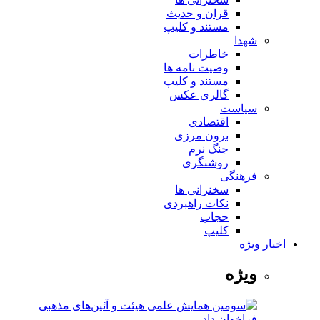
قران و حدیث
مستند و کلیپ
شهدا
خاطرات
وصیت نامه ها
مستند و کلیپ
گالری عکس
سیاست
اقتصادی
برون مرزی
جنگ نرم
روشنگری
فرهنگی
سخنرانی ها
نکات راهبردی
حجاب
کلیپ
اخبار ویژه
ویژه