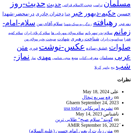
حدیث-روز
مسلمان
حدیث
ترامپ
حجت الاسلام قرائتی
خبر
حکیم-دیهور
حسین
در-محضر-شهدا
دختران چادری
خدا
رهیافته
سلام-امام-
سلام-آقای-من
دهه فجر
زندگی-به-سبک-شهدا
زمانم
سلام-پدر-مهربانم
سلام مولای مهربانی ها
سلام کربلای ایران
سلام کعبه
شناخت رهبری
شهادت
فقرا
سیاسیون-ایران
صبحت بخیر مولای من
عکس-نوشت
صلوات
متن
عشق-ساده
فوری
نماز-
عربی
مهدی
مسلمان
منبع
معرفی-کتاب
منجی شناسی
نماز
شب
پنج
پیامبر
کربلا
نظرات
علی
May 18, 2024
on
رفع سریع تبخال
Ghaem
September 24, 2023
on
نشریه آمریکایی usa today
ناشناس
May 14, 2023
on
گویند” سلام صبح” طلایی ترین
September 16, 2022
on
متن زیارت اربعین امام حسین (علیه السلام)