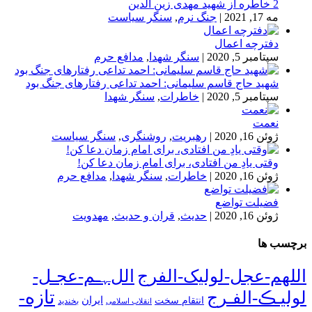
2 خاطره از شهید مهدی زین الدین
مه 17, 2021
|
جنگ نرم
,
سنگر سیاست
دفترچه اعمال
سپتامبر 5, 2020
|
سنگر شهدا
,
مدافع حرم
شهید حاج قاسم سلیمانی: احمد تداعی رفتارهای جنگ بود
سپتامبر 5, 2020
|
خاطرات
,
سنگر شهدا
نعمت
ژوئن 16, 2020
|
رهبریت
,
روشنگری
,
سنگر سیاست
وقتی یادِ من افتادی، برای امام زمان دعا کن!
ژوئن 16, 2020
|
خاطرات
,
سنگر شهدا
,
مدافع حرم
فضیلت تواضع
ژوئن 16, 2020
|
حدیث
,
قران و حدیث
,
مهدویت
برچسب ها
اللهم-عجل-لولیک-الفرج
اللﮩـم-عجـل-
تازه-
لولیـڪ-الفـرج
انتقام سخت
ایران
انقلاب اسلامی
بخندید