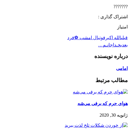
???????
اشتراک گذاری :
امتیاز
قبلی
الله اکبرفوتبال امشب ⚽️فرد
بعدی
خـداجانـم…
درباره نویسنده
امامی
مطالب مرتبط
هوای حرم که برفی می‌شه
ژانویه 30, 2020