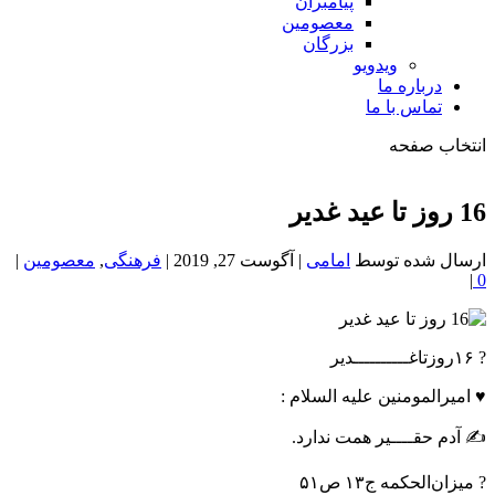
پیامبران
معصومین
بزرگان
ویدویو
درباره ما
تماس با ما
انتخاب صفحه
فصد
خون
16 روز تا عید غدیر
شمال
تهران
ارسال شده توسط
امامی
|
آگوست 27, 2019
|
فرهنگی
,
معصومین
|
|
0
? ۱۶روزتاغــــــــــدیر
♥️ امیرالمومنین علیه السلام :
✍️ آدم حقــــیر همت ندارد.
? میزان‌الحکمه ج۱۳ ص۵۱