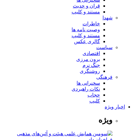
قران و حدیث
مستند و کلیپ
شهدا
خاطرات
وصیت نامه ها
مستند و کلیپ
گالری عکس
سیاست
اقتصادی
برون مرزی
جنگ نرم
روشنگری
فرهنگی
سخنرانی ها
نکات راهبردی
حجاب
کلیپ
اخبار ویژه
ویژه