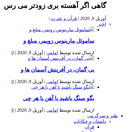
گاهی اگر آهسته بری زودتر می رس
آوریل 9, 2020
|
قرآن و عترت
|
اخیر
ساموئل مارینوس زویمر، مبلغ و
ارسال شده توسط
امامی
|
آوریل 9, 2020
|
0
بى گمان، در آفرينش آسمان ها و
ارسال شده توسط
امامی
|
آوریل 9, 2020
|
0
بگو سنگ باشید یا آهن یا هر چی
ارسال شده توسط
امامی
|
آوریل 9, 2020
|
0
طنز و سرگرمی
داستان و حکایات
قرآن