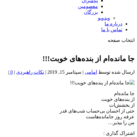
پیامبران
معصومین
بزرگان
ویدویو
درباره ما
تماس با ما
انتخاب صفحه
فصد
خون
جا مانده‌ام از بنده‌های خوبت!!!
شمال
تهران
ارسال شده توسط
امامی
|
سپتامبر 15, 2019
|
نکات راهبردی
|
0
|
جا مانده‌ام
از بنده‌های خوبت
از بخشش‌ات
حتی از احسان بی‌حساب شب‌های قدر
عرفه روز جامانده‌هاست
من را بپذیر…
اشتراک گذاری :