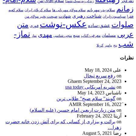
سلام-آقای-من
دهه فجر
زندگی-به-سبک-شهدا
زمانم
سلام-پدر-مهربانم
سلام مولای مهربانی ها
سلام کربلای ایران
سلام کعبه
شناخت رهبری
شهادت
فقرا
سیاسیون-ایران
صبحت بخیر مولای من
عکس-نوشت
صلوات
متن
عشق-ساده
فوری
نماز-
عربی
مهدی
مسلمان
منبع
معرفی-کتاب
منجی شناسی
نماز
شب
پنج
پیامبر
کربلا
نظرات
علی
May 18, 2024
on
رفع سریع تبخال
Ghaem
September 24, 2023
on
نشریه آمریکایی usa today
ناشناس
May 14, 2023
on
گویند” سلام صبح” طلایی ترین
September 16, 2022
on
متن زیارت اربعین امام حسین (علیه السلام)
آزیتا
February 24, 2022
on
برائت و بیزاری از کسانی که برای آتش زدن خانه حضرت
زهرا…
رضا
August 5, 2021