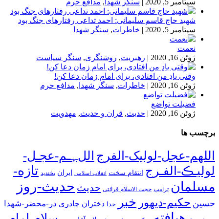
سپتامبر 5, 2020
|
سنگر شهدا
,
مدافع حرم
شهید حاج قاسم سلیمانی: احمد تداعی رفتارهای جنگ بود
سپتامبر 5, 2020
|
خاطرات
,
سنگر شهدا
نعمت
ژوئن 16, 2020
|
رهبریت
,
روشنگری
,
سنگر سیاست
وقتی یادِ من افتادی، برای امام زمان دعا کن!
ژوئن 16, 2020
|
خاطرات
,
سنگر شهدا
,
مدافع حرم
فضیلت تواضع
ژوئن 16, 2020
|
حدیث
,
قران و حدیث
,
مهدویت
برچسب ها
اللهم-عجل-لولیک-الفرج
اللﮩـم-عجـل-
تازه-
لولیـڪ-الفـرج
انتقام سخت
ایران
انقلاب اسلامی
بخندید
حدیث-روز
مسلمان
حدیث
ترامپ
حجت الاسلام قرائتی
خبر
حکیم-دیهور
حسین
در-محضر-شهدا
دختران چادری
خدا
رهیافته
سلام-امام-