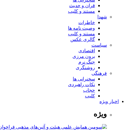
قران و حدیث
مستند و کلیپ
شهدا
خاطرات
وصیت نامه ها
مستند و کلیپ
گالری عکس
سیاست
اقتصادی
برون مرزی
جنگ نرم
روشنگری
فرهنگی
سخنرانی ها
نکات راهبردی
حجاب
کلیپ
اخبار ویژه
ویژه