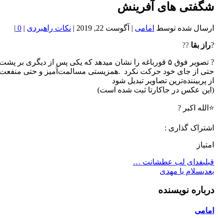
خون
شگفتی های آفرینش
شمال
تهران
ارسال شده توسط
امامی
|
آگوست 22, 2019
|
نکات راهبردی
|
0
|
?
راز بقا
??
? تصویر فوق ۵ قورباغه را نشان میدهد که یکی پس از دیگر
حتی از جای خود حرکت نکرد .همزیستی مسالمت‌آمیز و حتی منفعت‌آور
از پربیننده‌ترین تصاویر تبدیل شود
(این عکس در جاکارتا ثبت شده است)
⭐️الله اکبر ?
اشتراک گذاری :
امتیاز
قبلی
فدای لب عطشانت …
بعدی
سلام یا مهدی
درباره نویسنده
امامی