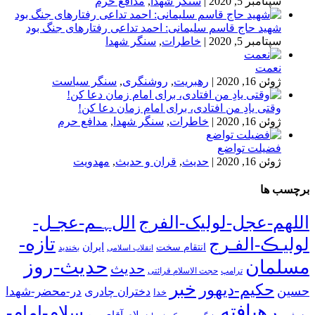
سپتامبر 5, 2020
|
سنگر شهدا
,
مدافع حرم
شهید حاج قاسم سلیمانی: احمد تداعی رفتارهای جنگ بود
سپتامبر 5, 2020
|
خاطرات
,
سنگر شهدا
نعمت
ژوئن 16, 2020
|
رهبریت
,
روشنگری
,
سنگر سیاست
وقتی یادِ من افتادی، برای امام زمان دعا کن!
ژوئن 16, 2020
|
خاطرات
,
سنگر شهدا
,
مدافع حرم
فضیلت تواضع
ژوئن 16, 2020
|
حدیث
,
قران و حدیث
,
مهدویت
برچسب ها
اللهم-عجل-لولیک-الفرج
اللﮩـم-عجـل-
تازه-
لولیـڪ-الفـرج
انتقام سخت
ایران
انقلاب اسلامی
بخندید
حدیث-روز
مسلمان
حدیث
ترامپ
حجت الاسلام قرائتی
خبر
حکیم-دیهور
حسین
در-محضر-شهدا
دختران چادری
خدا
رهیافته
سلام-امام-
سلام-آقای-من