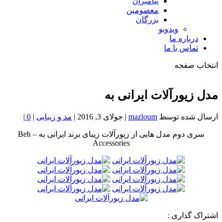
پیامبران
معصومین
بزرگان
ویدویو
درباره ما
تماس با ما
انتخاب صفحه
فصد
خون
مدل زیورآلات ایرانی به
شمال
تهران
ارسال شده توسط
mazloum
|
جولای 3, 2016
|
مد و زیبایی
|
0
|
سری دوم مدل هایی از زیورآلات زیبای برند ایرانی به – Beh
Accessories
اشتراک گذاری :