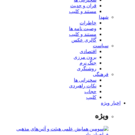
قران و حدیث
مستند و کلیپ
شهدا
خاطرات
وصیت نامه ها
مستند و کلیپ
گالری عکس
سیاست
اقتصادی
برون مرزی
جنگ نرم
روشنگری
فرهنگی
سخنرانی ها
نکات راهبردی
حجاب
کلیپ
اخبار ویژه
ویژه