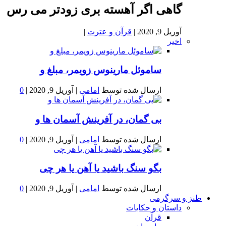
گاهی اگر آهسته بری زودتر می رس
آوریل 9, 2020
|
قرآن و عترت
|
اخیر
ساموئل مارینوس زویمر، مبلغ و
ارسال شده توسط
امامی
|
آوریل 9, 2020
|
0
بى گمان، در آفرينش آسمان ها و
ارسال شده توسط
امامی
|
آوریل 9, 2020
|
0
بگو سنگ باشید یا آهن یا هر چی
ارسال شده توسط
امامی
|
آوریل 9, 2020
|
0
طنز و سرگرمی
داستان و حکایات
قرآن