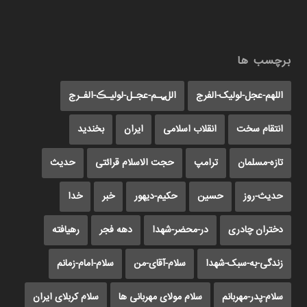
برچسب ها
اللهم-عجل-لولیک-الفرج
اللﮩـم-عجـل-لولیـڪ-الفـرج
انتقام سخت
انقلاب اسلامی
ایران
بخندید
تازه-مسلمان
ترامپ
حجت الاسلام قرائتی
حدیث
حدیث-روز
حسین
حکیم-دیهور
خبر
خدا
دختران چادری
در-محضر-شهدا
دهه فجر
رهیافته
زندگی-به-سبک-شهدا
سلام-آقای-من
سلام-امام-زمانم
سلام-پدر-مهربانم
سلام مولای مهربانی ها
سلام کربلای ایران