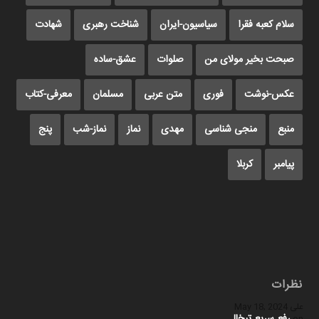
سلام کعبه فقرا
سیاسیون-ایران
شناخت رهبری
شهادت
صبحت بخیر مولای من
صلوات
عشق-ساده
عکس-نوشت
فوری
متن عربی
مسلمان
معرفی-کتاب
منبع
منجی شناسی
مهدی
نماز
نماز-شب
پنج
پیامبر
کربلا
نظرات
علی
May 18, 2024
رفع سریع تبخال
on