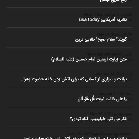
Ghaem
September 24, 2023
نشریه آمریکایی usa today
on
ناشناس
May 14, 2023
گویند” سلام صبح” طلایی ترین
on
September 16, 2022
متن زیارت اربعین امام حسین (علیه السلام)
on
آزیتا
February 24, 2022
برائت و بیزاری از کسانی که برای آتش زدن خانه حضرت زهرا…
on
رضا
August 5, 2021
یا علی ذاتت ثبوت قُل هُوَ اَلل
on
سمیه موذنی
May 20, 2021
فکر می کنی خیلییییی گناه کردی؟
on
یا فاطمه زهرا سلام الله علیها
April 29, 2021
برائت و بیزاری از کسانی که برای آتش زدن خانه حضرت زهرا…
on