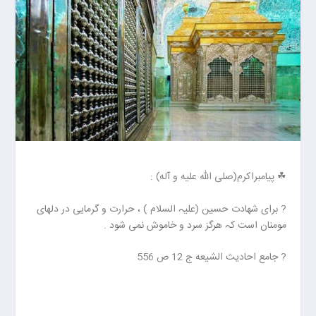
ا
ن
خ
ش
ک
ش
و
ی
ی
ت
ص
☘ پیامبراکرم(صلی الله علیه و آله) :
ف
ی
? برای شهادت حسین (علیہ السلام ) ، حرارت و گرمایی در دلهای
ه
مومنان است کہ هرگز سرد و خاموش نمی شود .
آ
ب
? جامع احادیث الشیعه ج 12 ص 556
ا
ب
ز
ا