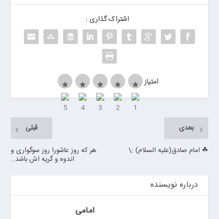
ر
ر
اشتراک گذاری :
و
ی
ا
ن
>
امتیاز
خ
ر
ی
د
بعدی
قبلی
ب
ا
☘ امام صادق(علیه السلام) :\
هر كه روز عاشورا روز سوگوارى و
ت
اندوه و گريه اش باشد…
ر
ی
درباره نویسنده
م
ا
ش
امامی