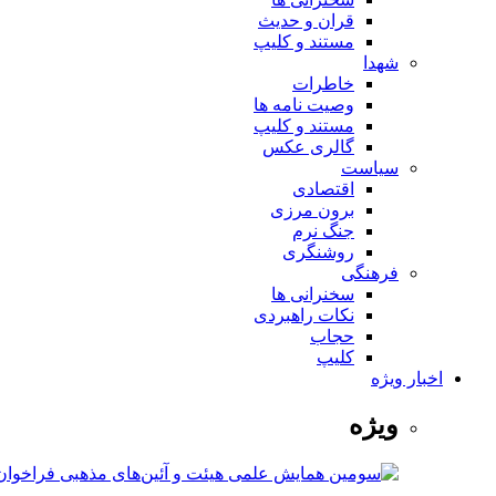
قران و حدیث
مستند و کلیپ
شهدا
خاطرات
وصیت نامه ها
مستند و کلیپ
گالری عکس
سیاست
اقتصادی
برون مرزی
جنگ نرم
روشنگری
فرهنگی
سخنرانی ها
نکات راهبردی
حجاب
کلیپ
اخبار ویژه
ویژه