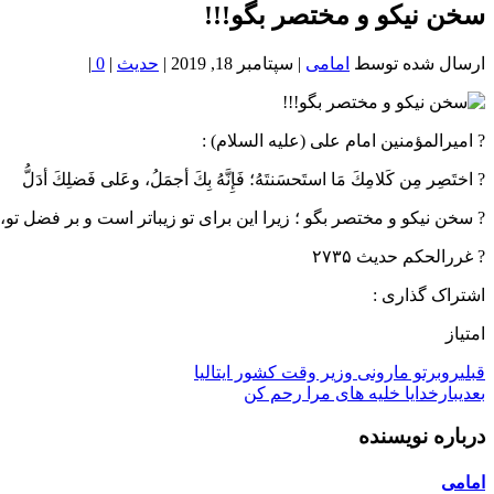
خون
سخن نيكو و مختصر بگو!!!
شمال
تهران
ارسال شده توسط
امامی
|
سپتامبر 18, 2019
|
حدیث
|
0
|
? امیرالمؤمنین امام على (عليه السلام) :
? اختَصِر مِن كَلامِكَ مَا استَحسَنتَهُ؛ فَإِنَّهُ بِكَ أجمَلُ، وعَلى فَضلِكَ أدَلُّ
? سخن نيكو و مختصر بگو ؛ زيرا اين براى تو زيباتر است و بر فضل تو،
? غررالحكم حدیث ۲۷۳۵
اشتراک گذاری :
امتیاز
قبلی
روبرتو مارونی وزیر وقت کشور ایتالیا
بعدی
بارخدایا خلیه های مرا رحم کن
درباره نویسنده
امامی