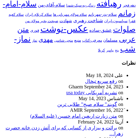
رهیافته
سلام-امام-
سلام-آقای-من
دهه فجر
زندگی-به-سبک-شهدا
زمانم
سلام-پدر-مهربانم
سلام مولای مهربانی ها
سلام کربلای ایران
سلام کعبه
شناخت رهبری
شهادت
فقرا
سیاسیون-ایران
صبحت بخیر مولای من
عکس-نوشت
صلوات
متن
عشق-ساده
فوری
نماز-
عربی
مهدی
مسلمان
منبع
معرفی-کتاب
منجی شناسی
نماز
شب
پنج
پیامبر
کربلا
نظرات
علی
May 18, 2024
on
رفع سریع تبخال
Ghaem
September 24, 2023
on
نشریه آمریکایی usa today
ناشناس
May 14, 2023
on
گویند” سلام صبح” طلایی ترین
September 16, 2022
on
متن زیارت اربعین امام حسین (علیه السلام)
آزیتا
February 24, 2022
on
برائت و بیزاری از کسانی که برای آتش زدن خانه حضرت
زهرا…