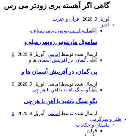
گاهی اگر آهسته بری زودتر می رس
آوریل 9, 2020
|
قرآن و عترت
|
اخیر
ساموئل مارینوس زویمر، مبلغ و
ارسال شده توسط
امامی
|
آوریل 9, 2020
|
0
بى گمان، در آفرينش آسمان ها و
ارسال شده توسط
امامی
|
آوریل 9, 2020
|
0
بگو سنگ باشید یا آهن یا هر چی
ارسال شده توسط
امامی
|
آوریل 9, 2020
|
0
طنز و سرگرمی
داستان و حکایات
قرآن