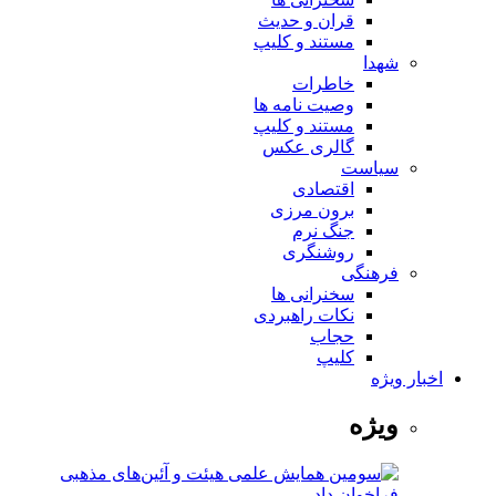
قران و حدیث
مستند و کلیپ
شهدا
خاطرات
وصیت نامه ها
مستند و کلیپ
گالری عکس
سیاست
اقتصادی
برون مرزی
جنگ نرم
روشنگری
فرهنگی
سخنرانی ها
نکات راهبردی
حجاب
کلیپ
اخبار ویژه
ویژه