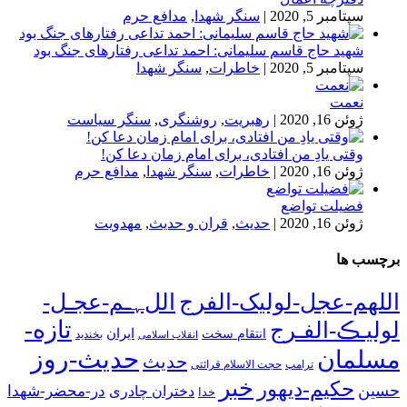
سپتامبر 5, 2020
|
سنگر شهدا
,
مدافع حرم
شهید حاج قاسم سلیمانی: احمد تداعی رفتارهای جنگ بود
سپتامبر 5, 2020
|
خاطرات
,
سنگر شهدا
نعمت
ژوئن 16, 2020
|
رهبریت
,
روشنگری
,
سنگر سیاست
وقتی یادِ من افتادی، برای امام زمان دعا کن!
ژوئن 16, 2020
|
خاطرات
,
سنگر شهدا
,
مدافع حرم
فضیلت تواضع
ژوئن 16, 2020
|
حدیث
,
قران و حدیث
,
مهدویت
برچسب ها
اللهم-عجل-لولیک-الفرج
اللﮩـم-عجـل-
تازه-
لولیـڪ-الفـرج
انتقام سخت
ایران
انقلاب اسلامی
بخندید
حدیث-روز
مسلمان
حدیث
ترامپ
حجت الاسلام قرائتی
خبر
حکیم-دیهور
حسین
در-محضر-شهدا
دختران چادری
خدا