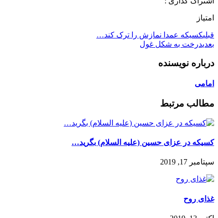
اشتراک گذاری :
امتیاز
قبلی
کسیکه عمدا نمازش را ترک کند…
بعدی
درخت به شکل غول
درباره نویسنده
امامی
مطالب مرتبط
کسیکه در عزای حسین (علیه السلام) بگرید…
سپتامبر 17, 2019
غذای روح