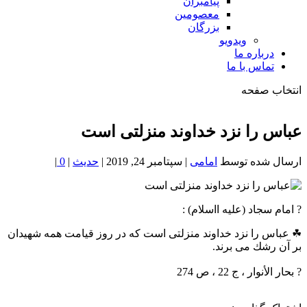
پیامبران
معصومین
بزرگان
ویدویو
درباره ما
تماس با ما
انتخاب صفحه
فصد
خون
عباس را نزد خداوند منزلتى است
شمال
تهران
ارسال شده توسط
امامی
|
سپتامبر 24, 2019
|
حدیث
|
0
|
? امام سجاد (علیه ااسلام) :
☘ عباس را نزد خداوند منزلتى است كه در روز قيامت همه شهيدان
بر آن رشك مى برند.
? بحار الأنوار ، ج 22 ، ص 274