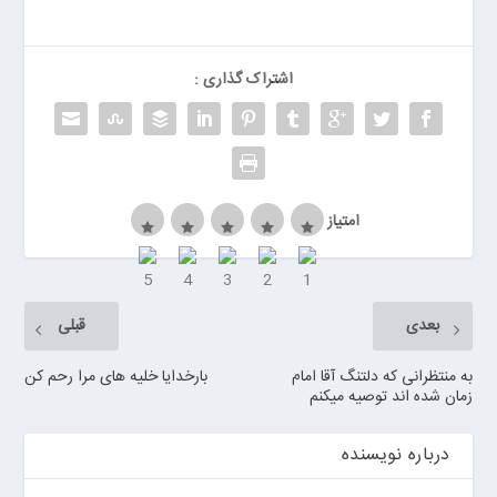
ر
ر
و
اشتراک گذاری :
ی
ا
ن
>
خ
ر
امتیاز
ی
د
ب
ا
بعدی
قبلی
ت
ر
به منتظرانی که دلتنگ آقا امام
بارخدایا خلیه های مرا رحم کن
ی
زمان شده اند توصیه میکنم
م
ا
درباره نویسنده
ش