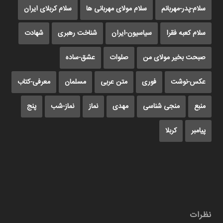
سلام-پدر-مهربانم
سلام مولای مهربانی ها
سلام کربلای ایران
سلام کعبه فقرا
سیاسیون-ایران
شناخت رهبری
شهادت
صبحت بخیر مولای من
صلوات
عشق-ساده
عکس-نوشت
فوری
متن عربی
مسلمان
معرفی-کتاب
منبع
منجی شناسی
مهدی
نماز
نماز-شب
پنج
پیامبر
کربلا
نظرات