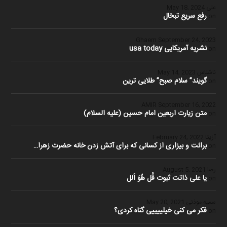
علی
May 18, 2024
رفع سریع تبخال
on
Ghaem
September 24, 2023
نشریه آمریکایی usa today
on
ناشناس
May 14, 2023
گویند” سلام صبح” طلایی ترین
on
September 16, 2022
متن زیارت اربعین امام حسین (علیه السلام)
on
آزیتا
February 24, 2022
برائت و بیزاری از کسانی که برای آتش زدن خانه حضرت زهرا…
on
رضا
August 5, 2021
یا علی ذاتت ثبوت قُل هُوَ اَلل
on
سمیه موذنی
May 20, 2021
فکر می کنی خیلییییی گناه کردی؟
on