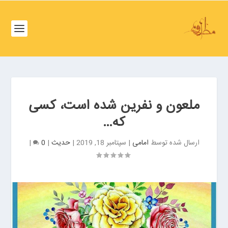
ف
ص
د
خ
و
ف
ن
ص
غ
د
ر
خ
ب
ملعون و نفرین شده است، کسی
و
ت
که…
ن
ه
ش
ر
ارسال شده توسط
امامی
|
سپتامبر 18, 2019
|
حدیث
|
0
|
م
ا
ا
ن
ل
ب
ت
ر
ه
ز
ر
گ
ا
ر
ن