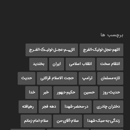
برچسب ها
اللهم-عجل-لولیک-الفرج
اللﮩـم-عجـل-لولیـڪ-الفـرج
انتقام سخت
انقلاب اسلامی
ایران
بخندید
تازه-مسلمان
ترامپ
حجت الاسلام قرائتی
حدیث
حدیث-روز
حسین
حکیم-دیهور
خبر
خدا
دختران چادری
در-محضر-شهدا
دهه فجر
رهیافته
زندگی-به-سبک-شهدا
سلام-آقای-من
سلام-امام-زمانم