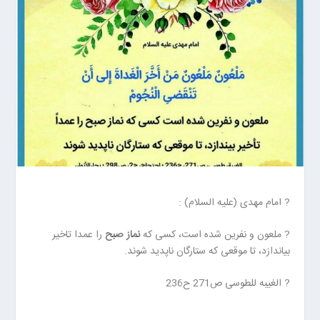
ا
ن
خ
ش
ک
ش
و
ی
ی
ت
ص
ف
ی
? امام مهدی (علیه السلام) :
ه
آ
? ملعون و نفرین شده است، کسی که
نماز صبح
را عمدا تاخیر
ب
بیاندازد، تا موقعی که ستارگان ناپدید شوند.
ا
ب
? الغیبه للطوسی ص271 ح236
ز
ا