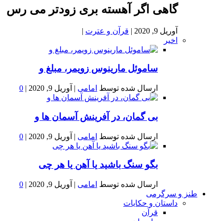
گاهی اگر آهسته بری زودتر می رس
آوریل 9, 2020
|
قرآن و عترت
|
اخیر
ساموئل مارینوس زویمر، مبلغ و
ارسال شده توسط
امامی
|
آوریل 9, 2020
|
0
بى گمان، در آفرينش آسمان ها و
ارسال شده توسط
امامی
|
آوریل 9, 2020
|
0
بگو سنگ باشید یا آهن یا هر چی
ارسال شده توسط
امامی
|
آوریل 9, 2020
|
0
طنز و سرگرمی
داستان و حکایات
قرآن