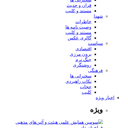
قران و حدیث
مستند و کلیپ
شهدا
خاطرات
وصیت نامه ها
مستند و کلیپ
گالری عکس
سیاست
اقتصادی
برون مرزی
جنگ نرم
روشنگری
فرهنگی
سخنرانی ها
نکات راهبردی
حجاب
کلیپ
اخبار ویژه
ویژه