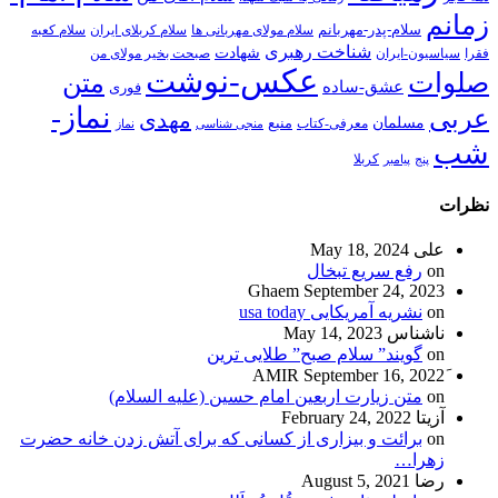
زمانم
سلام-پدر-مهربانم
سلام مولای مهربانی ها
سلام کربلای ایران
سلام کعبه
شناخت رهبری
شهادت
فقرا
سیاسیون-ایران
صبحت بخیر مولای من
عکس-نوشت
صلوات
متن
عشق-ساده
فوری
نماز-
عربی
مهدی
مسلمان
منبع
معرفی-کتاب
منجی شناسی
نماز
شب
پنج
پیامبر
کربلا
نظرات
علی
May 18, 2024
on
رفع سریع تبخال
Ghaem
September 24, 2023
on
نشریه آمریکایی usa today
ناشناس
May 14, 2023
on
گویند” سلام صبح” طلایی ترین
September 16, 2022
on
متن زیارت اربعین امام حسین (علیه السلام)
آزیتا
February 24, 2022
on
برائت و بیزاری از کسانی که برای آتش زدن خانه حضرت
زهرا…
رضا
August 5, 2021