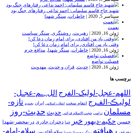
شهید حاج قاسم سلیمانی: احمد تداعی رفتارهای جنگ بود
سپتامبر 5, 2020
|
خاطرات
,
سنگر شهدا
نعمت
ژوئن 16, 2020
|
رهبریت
,
روشنگری
,
سنگر سیاست
وقتی یادِ من افتادی، برای امام زمان دعا کن!
ژوئن 16, 2020
|
خاطرات
,
سنگر شهدا
,
مدافع حرم
فضیلت تواضع
ژوئن 16, 2020
|
حدیث
,
قران و حدیث
,
مهدویت
برچسب ها
اللهم-عجل-لولیک-الفرج
اللﮩـم-عجـل-
تازه-
لولیـڪ-الفـرج
انتقام سخت
ایران
انقلاب اسلامی
بخندید
حدیث-روز
مسلمان
حدیث
ترامپ
حجت الاسلام قرائتی
خبر
حکیم-دیهور
حسین
در-محضر-شهدا
دختران چادری
خدا
رهیافته
سلام-امام-
سلام-آقای-من
دهه فجر
زندگی-به-سبک-شهدا