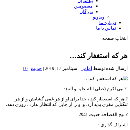
پیامبران
معصومین
بزرگان
ویدویو
درباره ما
تماس با ما
انتخاب صفحه
فصد
خون
هر که استغفار کند…
شمال
تهران
ارسال شده توسط
امامی
|
سپتامبر 17, 2019
|
حدیث
|
0
|
‍ ? نبی اکرم (صلی الله علیه و آله) :
? هر که استغفار کند ، خدا برای او از هر غمی گشایش و از هر
تنگنایی مفری پدید آرد. و او را از جایی که انتظار ندارد ، روزی دهد.
? نهج الفصاحه حدیث 2941
اشتراک گذاری :