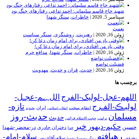
شهید حاج قاسم سلیمانی: احمد تداعی رفتارهای جنگ بود
سپتامبر 5, 2020
|
خاطرات
,
سنگر شهدا
نعمت
ژوئن 16, 2020
|
رهبریت
,
روشنگری
,
سنگر سیاست
وقتی یادِ من افتادی، برای امام زمان دعا کن!
ژوئن 16, 2020
|
خاطرات
,
سنگر شهدا
,
مدافع حرم
فضیلت تواضع
ژوئن 16, 2020
|
حدیث
,
قران و حدیث
,
مهدویت
برچسب ها
اللهم-عجل-لولیک-الفرج
اللﮩـم-عجـل-
تازه-
لولیـڪ-الفـرج
انتقام سخت
ایران
انقلاب اسلامی
بخندید
حدیث-روز
مسلمان
حدیث
ترامپ
حجت الاسلام قرائتی
خبر
حکیم-دیهور
حسین
در-محضر-شهدا
دختران چادری
خدا
رهیافته
سلام-امام-
سلام-آقای-من
دهه فجر
زندگی-به-سبک-شهدا