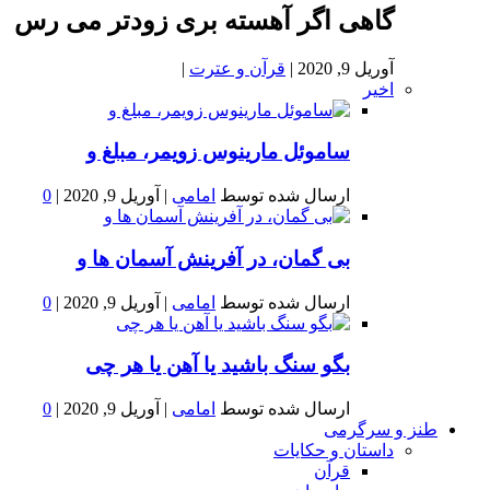
گاهی اگر آهسته بری زودتر می رس
آوریل 9, 2020
|
قرآن و عترت
|
اخیر
ساموئل مارینوس زویمر، مبلغ و
ارسال شده توسط
امامی
|
آوریل 9, 2020
|
0
بى گمان، در آفرينش آسمان ها و
ارسال شده توسط
امامی
|
آوریل 9, 2020
|
0
بگو سنگ باشید یا آهن یا هر چی
ارسال شده توسط
امامی
|
آوریل 9, 2020
|
0
طنز و سرگرمی
داستان و حکایات
قرآن