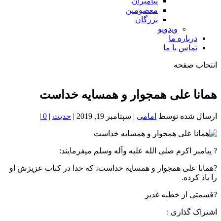
پیامبران
معصومین
بزرگان
ویدویو
درباره ما
تماس با ما
انتخاب صفحه
فصد
خون
همانا علی همجوار و همسایه خداست
شمال
تهران
ارسال شده توسط
امامی
|
سپتامبر 19, 2019
|
حدیث
|
0
|
? پیامبر اکرم صلی الله علیه وآله وسلم میفرمایند:
?همانا علی همجوار و همسایه خداست، که خدا در کتاب عزیزش او
را یاد کرده.
?قسمتی از خطبه غدیر
اشتراک گذاری :