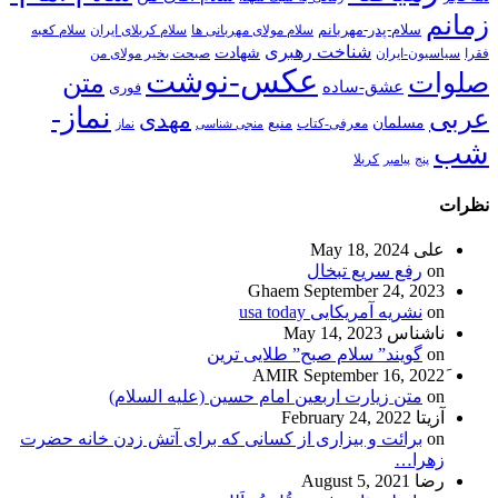
زمانم
سلام-پدر-مهربانم
سلام مولای مهربانی ها
سلام کربلای ایران
سلام کعبه
شناخت رهبری
شهادت
فقرا
سیاسیون-ایران
صبحت بخیر مولای من
عکس-نوشت
صلوات
متن
عشق-ساده
فوری
نماز-
عربی
مهدی
مسلمان
منبع
معرفی-کتاب
منجی شناسی
نماز
شب
پنج
پیامبر
کربلا
نظرات
علی
May 18, 2024
on
رفع سریع تبخال
Ghaem
September 24, 2023
on
نشریه آمریکایی usa today
ناشناس
May 14, 2023
on
گویند” سلام صبح” طلایی ترین
September 16, 2022
on
متن زیارت اربعین امام حسین (علیه السلام)
آزیتا
February 24, 2022
on
برائت و بیزاری از کسانی که برای آتش زدن خانه حضرت
زهرا…
رضا
August 5, 2021