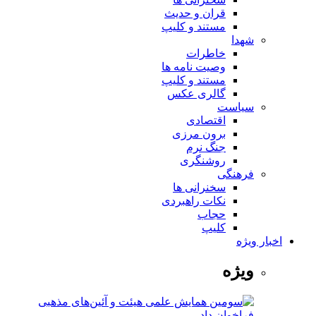
قران و حدیث
مستند و کلیپ
شهدا
خاطرات
وصیت نامه ها
مستند و کلیپ
گالری عکس
سیاست
اقتصادی
برون مرزی
جنگ نرم
روشنگری
فرهنگی
سخنرانی ها
نکات راهبردی
حجاب
کلیپ
اخبار ویژه
ویژه