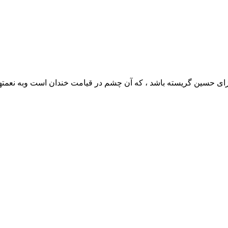
حسين گريسته باشد ، كه آن چشم در قيامت خندان است وبه نعمتها