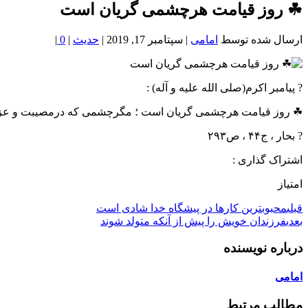
خون
☘ روز قيامت هرچشمى گريان است
شمال
تهران
ارسال شده توسط
امامی
|
سپتامبر 17, 2019
|
حدیث
|
0
|
? پیامبر اکرم(صلی الله علیه و آله) :
☘ روز قيامت هرچشمى گريان است ؛ مگرچشمى كه درمصيبت و عزاى 
? بحار ، ج۴۴ ، ص۲۹۳
اشتراک گذاری :
امتیاز
قبلی
محبوبترین کارها در پیشگاه خدا شادی است
بعدی
فرزندان خویش را پیش از آنکه متولد شوند
درباره نویسنده
امامی
مطالب مرتبط