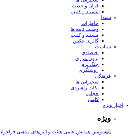
قران و حدیث
مستند و کلیپ
شهدا
خاطرات
وصیت نامه ها
مستند و کلیپ
گالری عکس
سیاست
اقتصادی
برون مرزی
جنگ نرم
روشنگری
فرهنگی
سخنرانی ها
نکات راهبردی
حجاب
کلیپ
اخبار ویژه
ویژه