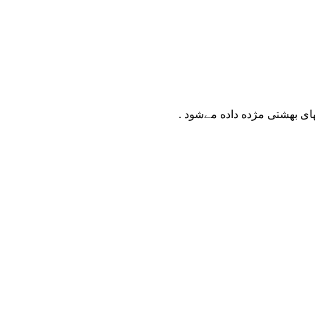
ى بهشتى مژده داده مےشود .