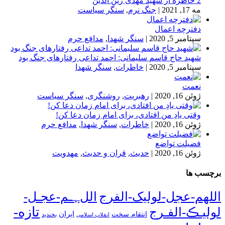
2 خاطره از شهید مهدی زین الدین
مه 17, 2021
|
جنگ نرم
,
سنگر سیاست
دفترچه اعمال
سپتامبر 5, 2020
|
سنگر شهدا
,
مدافع حرم
شهید حاج قاسم سلیمانی: احمد تداعی رفتارهای جنگ بود
سپتامبر 5, 2020
|
خاطرات
,
سنگر شهدا
نعمت
ژوئن 16, 2020
|
رهبریت
,
روشنگری
,
سنگر سیاست
وقتی یادِ من افتادی، برای امام زمان دعا کن!
ژوئن 16, 2020
|
خاطرات
,
سنگر شهدا
,
مدافع حرم
فضیلت تواضع
ژوئن 16, 2020
|
حدیث
,
قران و حدیث
,
مهدویت
برچسب ها
اللهم-عجل-لولیک-الفرج
اللﮩـم-عجـل-
تازه-
لولیـڪ-الفـرج
انتقام سخت
ایران
انقلاب اسلامی
بخندید