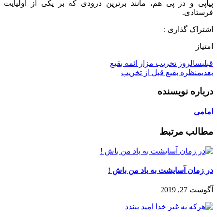
پياپى و در پى هم، مانند برترين درودى كه بر يكى از اوليايت
فرستادى.
اشتراک گذاری :
امتیاز
قبلی
سالروز تخریب مزار ائمه بقیع
بعدی
منظره بقیع قبل از تخریب
درباره نویسنده
امامی
مطالب مرتبط
در زمان آسايشت به ياد من باش !
آگوست 27, 2019