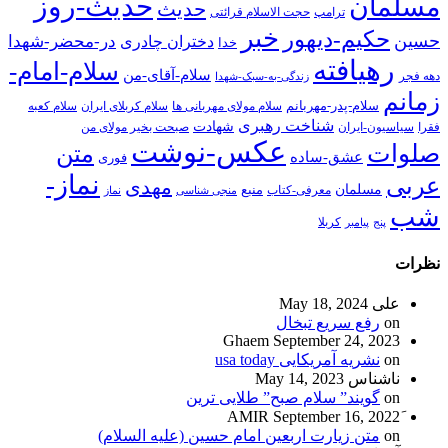
حدیث-روز
مسلمان
حدیث
ترامپ
حجت الاسلام قرائتی
خبر
حکیم-دیهور
حسین
در-محضر-شهدا
دختران چادری
خدا
رهیافته
سلام-امام-
سلام-آقای-من
دهه فجر
زندگی-به-سبک-شهدا
زمانم
سلام-پدر-مهربانم
سلام مولای مهربانی ها
سلام کربلای ایران
سلام کعبه
شناخت رهبری
شهادت
فقرا
سیاسیون-ایران
صبحت بخیر مولای من
عکس-نوشت
صلوات
متن
عشق-ساده
فوری
نماز-
عربی
مهدی
مسلمان
منبع
معرفی-کتاب
منجی شناسی
نماز
شب
پنج
پیامبر
کربلا
نظرات
علی
May 18, 2024
on
رفع سریع تبخال
Ghaem
September 24, 2023
on
نشریه آمریکایی usa today
ناشناس
May 14, 2023
on
گویند” سلام صبح” طلایی ترین
September 16, 2022
on
متن زیارت اربعین امام حسین (علیه السلام)