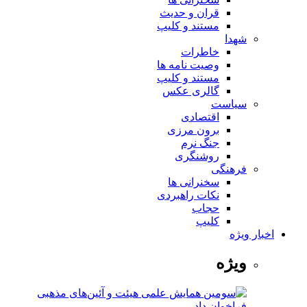
قران و حدیث
مستند و کلیپ
شهدا
خاطرات
وصیت نامه ها
مستند و کلیپ
گالری عکس
سیاست
اقتصادی
برون مرزی
جنگ نرم
روشنگری
فرهنگی
سخنرانی ها
نکات راهبردی
حجاب
کلیپ
اخبار ویژه
ویژه