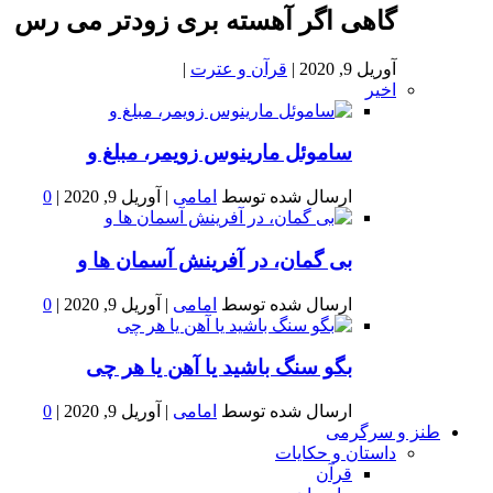
گاهی اگر آهسته بری زودتر می رس
آوریل 9, 2020
|
قرآن و عترت
|
اخیر
ساموئل مارینوس زویمر، مبلغ و
ارسال شده توسط
امامی
|
آوریل 9, 2020
|
0
بى گمان، در آفرينش آسمان ها و
ارسال شده توسط
امامی
|
آوریل 9, 2020
|
0
بگو سنگ باشید یا آهن یا هر چی
ارسال شده توسط
امامی
|
آوریل 9, 2020
|
0
طنز و سرگرمی
داستان و حکایات
قرآن