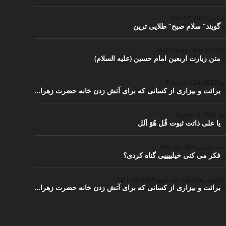
اشناس
May 14, 2023
گویند” سلام صبح” طلایی ترین
o
September 16, 20
متن زیارت اربعین امام حسین (علیه السلام)
o
یتا
February 24, 2022
برائت و بیزاری از کسانی که برای آتش زدن خانه حضرت زهرا…
o
ضا
August 5, 2021
یا علی ذاتت ثبوت قُل هُوَ اَلل
o
یه موذنی
May 20, 2021
فکر می کنی خیلییییی گناه کردی؟
o
 فاطمه زهرا سلام الله علیها
April 29, 2021
برائت و بیزاری از کسانی که برای آتش زدن خانه حضرت زهرا…
o