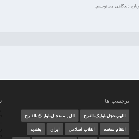
باره دیدگاهی می‌نویسم.
برچسب ها
ن
ع
اللهم-عجل-لولیک-الفرج
اللﮩـم-عجـل-لولیـڪ-الفـرج
n
انتقام سخت
انقلاب اسلامی
ایران
بخندید
23
n