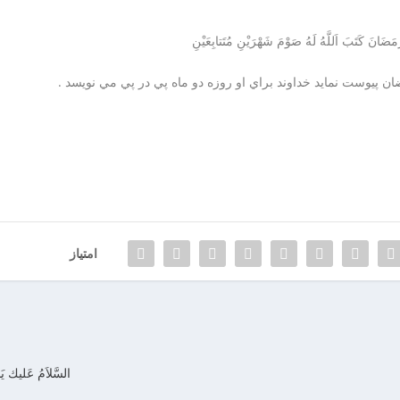
َضَانَ كَتَبَ اَللَّهُ لَهُ صَوْمَ شَهْرَيْنِ مُتَتابِعَيْنِ
ن پيوست نمايد خداوند براي او روزه دو ماه پي در پي مي نويسد .
امتیاز
السَّلاَمُ عَليك يَا