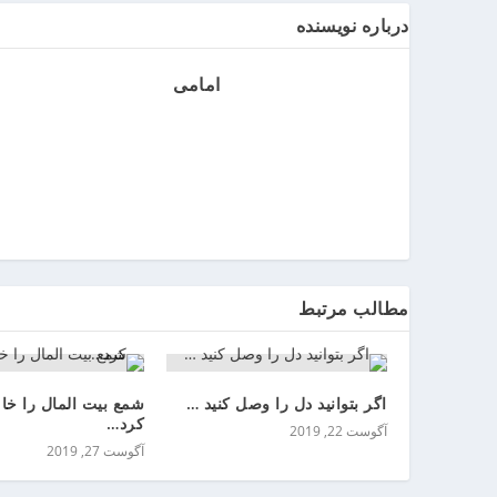
ر
درباره نویسنده
ر
و
امامی
ی
ا
ن
>
خ
ر
ی
د
ب
مطالب مرتبط
ا
ت
ر
ی
اگر بتوانید دل را وصل کنید …
شمع بیت المال را خ
م
کرد…
آگوست 22, 2019
ا
آگوست 27, 2019
ش