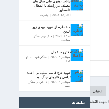
بیانات رهبری طی سال های
مختلف در رابطه با اشغال
فلسطین
اکتبر 12, 2023
|
رهبریت
2 خاطره از شهید مهدی زین
الدین
مه 17, 2021
|
جنگ نرم
,
سنگر
سیاست
دفترچه اعمال
سپتامبر 5, 2020
|
سنگر شهدا
,
مدافع
حرم
شهید حاج قاسم سلیمانی: احمد
تداعی رفتارهای جنگ بود
سپتامبر 5, 2020
|
خاطرات
,
سنگر
شهدا
قبلی
 سَفِينَة النَّجَاة
تبلیغات