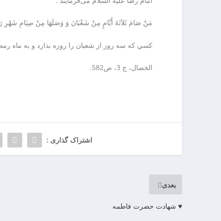
ا
امام رضا علیه السلام می‌فرمایند :
ر
ن
ا
مَنْ صَامَ ثَلاَثَةَ أَيَّامٍ مِنْ شَعْبَانَ وَ وَصَلَهَا مِنْ صِيَامِ شَهْرِ رَم
خ
ن
ش
كسي كه سه روز از شعبان را روزه بدارد و به ماه رمضا
ک
ش
الخصال، ج 3، ص582.
و
ی
ی
ت
ص
ف
ی
اشتراک گذاری :
ه
آ
ب
ا
بعدی
ب
ز
♥️ شهادت حضرت فاطمه‌
ا