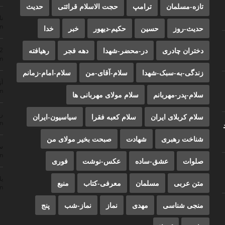
تازه-مسلمان
ترامپ
حجت الاسلام قرائتی
حدیث
ن
n
حدیث-روز
حسین
حکیم-دیهور
خبر
خدا
دختران چادری
در-محضر-شهدا
دهه فجر
رهیافته
22
n
زندگی-به-سبک-شهدا
سلام-آقای-من
سلام-امام-زمانم
آز
n
سلام-پدر-مهربانم
سلام مولای مهربانی ها
ر
سلام کربلای ایران
سلام کعبه فقرا
سیاسیون-ایران
n
شناخت رهبری
شهادت
صبحت بخیر مولای من
سم
n
صلوات
عشق-ساده
عکس-نوشت
فوری
یا
متن عربی
مسلمان
معرفی-کتاب
منبع
n
منجی شناسی
مهدی
نماز
نماز-شب
پنج