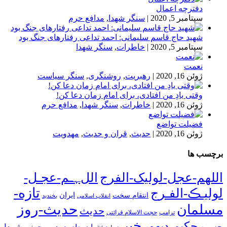
دفترچه اعمال
سپتامبر 5, 2020
|
سنگر شهدا
,
مدافع حرم
شهید حاج قاسم سلیمانی: احمد تداعی رفتارهای جنگ بود
سپتامبر 5, 2020
|
خاطرات
,
سنگر شهدا
نعمت
ژوئن 16, 2020
|
رهبریت
,
روشنگری
,
سنگر سیاست
وقتی یادِ من افتادی، برای امام زمان دعا کن!
ژوئن 16, 2020
|
خاطرات
,
سنگر شهدا
,
مدافع حرم
فضیلت تواضع
ژوئن 16, 2020
|
حدیث
,
قران و حدیث
,
مهدویت
برچسب ها
اللهم-عجل-لولیک-الفرج
اللﮩـم-عجـل-
تازه-
لولیـڪ-الفـرج
انتقام سخت
ایران
انقلاب اسلامی
بخندید
حدیث-روز
مسلمان
حدیث
ترامپ
حجت الاسلام قرائتی
خبر
حکیم-دیهور
حسین