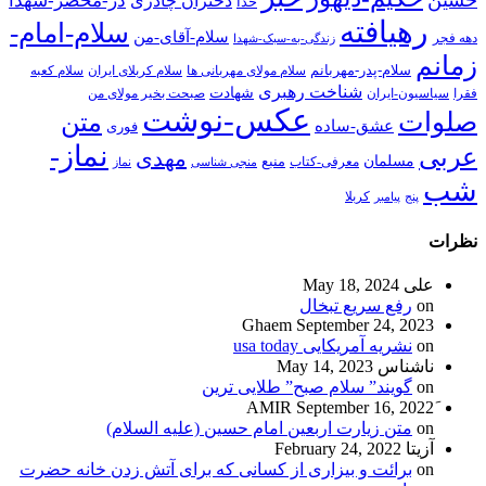
در-محضر-شهدا
دختران چادری
خدا
رهیافته
سلام-امام-
سلام-آقای-من
دهه فجر
زندگی-به-سبک-شهدا
زمانم
سلام-پدر-مهربانم
سلام مولای مهربانی ها
سلام کربلای ایران
سلام کعبه
شناخت رهبری
شهادت
فقرا
سیاسیون-ایران
صبحت بخیر مولای من
عکس-نوشت
صلوات
متن
عشق-ساده
فوری
نماز-
عربی
مهدی
مسلمان
منبع
معرفی-کتاب
منجی شناسی
نماز
شب
پنج
پیامبر
کربلا
نظرات
علی
May 18, 2024
on
رفع سریع تبخال
Ghaem
September 24, 2023
on
نشریه آمریکایی usa today
ناشناس
May 14, 2023
on
گویند” سلام صبح” طلایی ترین
September 16, 2022
on
متن زیارت اربعین امام حسین (علیه السلام)
آزیتا
February 24, 2022
on
برائت و بیزاری از کسانی که برای آتش زدن خانه حضرت