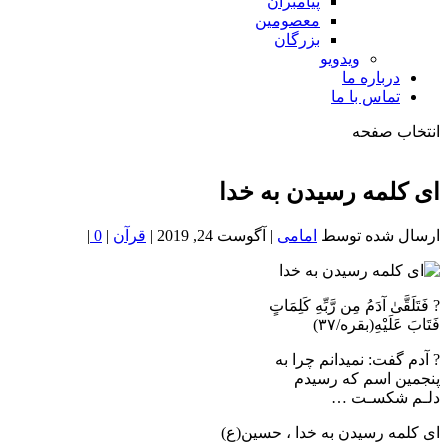
پیامبران
معصومین
بزرگان
ویدویو
درباره ما
تماس با ما
انتخاب صفحه
فصد
خون
ای کلمه رسیدن به خدا
شمال
تهران
ارسال شده توسط
امامی
|
آگوست 24, 2019
|
قرآن
|
0
|
? فَتَلَقَّىٰ آدَمُ مِن رَّبِّهِ كَلِمَاتٍ
فَتَابَ عَلَيْهِ(بقره/۳۷)
? آدم گفت: نمیدانم چرا به
پنجمین اسم که رسیدم
دلـم شکسـت …
ای کلمه رسیدن به خدا ، حسین(ع)