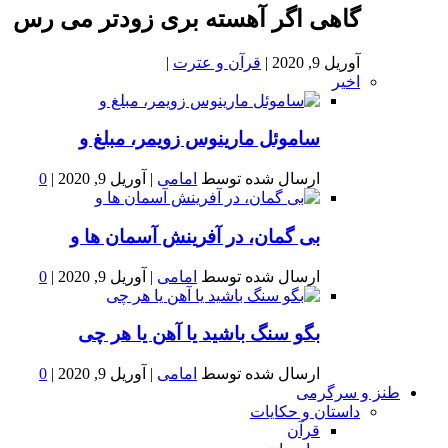
گاهی اگر آهسته بری زودتر می رس
آوریل 9, 2020
|
قرآن و عترت
|
اخیر
ساموئل مارینوس زویمر، مبلغ و
ارسال شده توسط
امامی
|
آوریل 9, 2020
|
0
بى گمان، در آفرينش آسمان ها و
ارسال شده توسط
امامی
|
آوریل 9, 2020
|
0
بگو سنگ باشید یا آهن یا هر چی
ارسال شده توسط
امامی
|
آوریل 9, 2020
|
0
طنز و سرگرمی
داستان و حکایات
قرآن