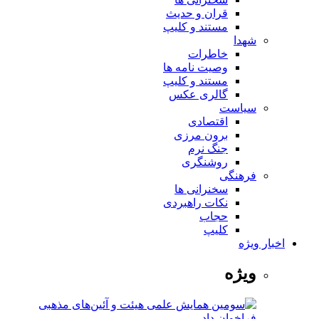
قران و حدیث
مستند و کلیپ
شهدا
خاطرات
وصیت نامه ها
مستند و کلیپ
گالری عکس
سیاست
اقتصادی
برون مرزی
جنگ نرم
روشنگری
فرهنگی
سخنرانی ها
نکات راهبردی
حجاب
کلیپ
اخبار ویژه
ویژه