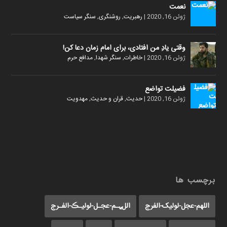
نعمت
ژوئن 16, 2020
|
رهبریت
,
روشنگری
,
سنگر سیاست
وقتی یادِ من افتادی، برای امام زمان دعا کن!
ژوئن 16, 2020
|
خاطرات
,
سنگر شهدا
,
مدافع حرم
فضیلت تواضع
ژوئن 16, 2020
|
حدیث
,
قران و حدیث
,
مهدویت
برچسب ها
اللهم-عجل-لولیک-الفرج
اللﮩـم-عجـل-لولیـڪ-الفـرج