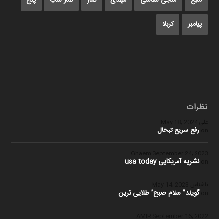
منبع
منجی شناسی
مهدی
نماز
نماز-شب
پنج
پیامبر
کربلا
نظرات
علی
May 18, 2024
رفع سریع تبخال
on
Ghaem
September 24, 2023
نشریه آمریکایی usa today
on
ناشناس
May 14, 2023
گویند” سلام صبح” طلایی ترین
on
September 16, 2022