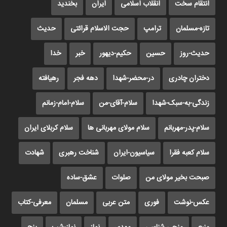
انتقام سخت
انقلاب اسلامی
ایران
بخندید
تازه-مسلمان
ترامپ
حجت الاسلام قرائتی
حدیث
حدیث-روز
حسین
حکیم-دیهور
خبر
خدا
دختران چادری
در-محضر-شهدا
دهه فجر
رهیافته
زندگی-به-سبک-شهدا
سلام-آقای-من
سلام-امام-زمانم
سلام-پدر-مهربانم
سلام مولای مهربانی ها
سلام کربلای ایران
سلام کعبه فقرا
سیاسیون-ایران
شناخت رهبری
شهادت
صبحت بخیر مولای من
صلوات
عشق-ساده
عکس-نوشت
فوری
متن عربی
مسلمان
معرفی-کتاب