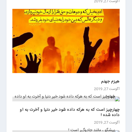
آگوست 27, 2019
هیزم جهنم
آگوست 27, 2019
چهار‌چيز است كه به هركه داده شود خير دنيا و آخرت به او
داده شده !
آگوست 27, 2019