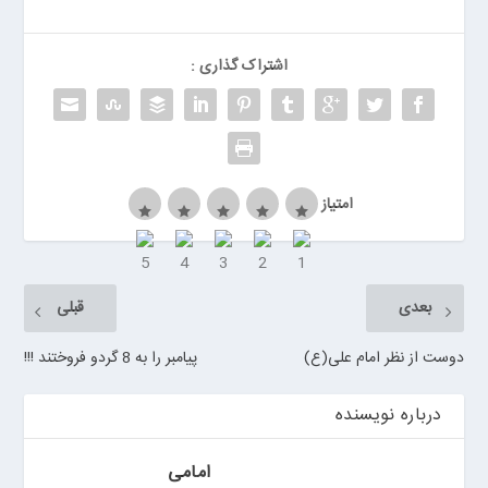
ر
ر
و
اشتراک گذاری :
ی
ا
ن
>
خ
امتیاز
ر
ی
د
ب
بعدی
قبلی
ا
ت
دوست از نظر امام علی(ع)
پیامبر را به 8 گردو فروختند !!!
ر
ی
درباره نویسنده
م
ا
ش
امامی