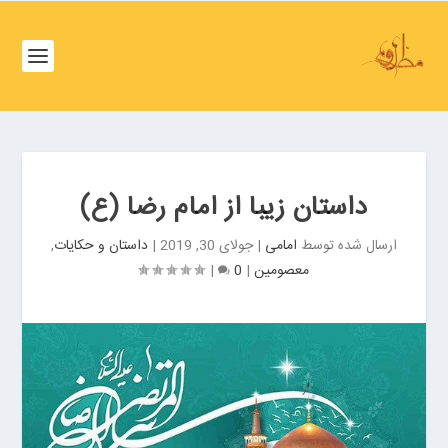
ف
ص
د
خ
و
ف
ن
ص
غ
د
ر
خ
ب
داستان زیبا از امام رضا (ع)
و
ت
ن
ه
ارسال شده توسط
امامی
|
جولای 30, 2019
|
داستان و حکایات
,
ش
ر
معصومین
|
0
|
م
ا
ا
ن
ل
ب
ت
ر
ه
ز
ر
گ
ا
ر
ن